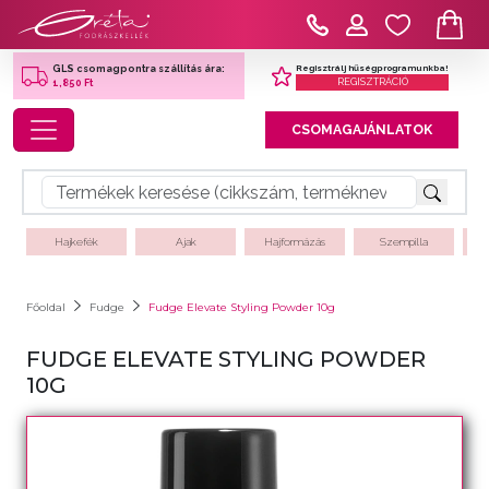
Regisztrálj hűségprogramunkba!
GLS csomagpontra szállítás ára:
REGISZTRÁCIÓ
1,850 Ft
Toggle navigation
CSOMAGAJÁNLATOK
Hajkefék
Ajak
Hajformázás
Szempilla
Főoldal
Fudge
Fudge Elevate Styling Powder 10g
FUDGE ELEVATE STYLING POWDER
10G