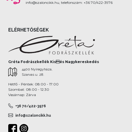
info@szaloncikk.hu, telefonszám: +36 70/422-3976
ELÉRHETŐSÉGEK
Gréta Fodrászkellék Kisés Nagykereskedés
4400 Nyíregyháza,
Szarvas u. 28.
Hétfő - Péntek: 08:00 - 17:00
Szombat: 08:00 - 12:30
Vasárnap: Zárva
+36 70/422-3976
info@szaloncikk.hu