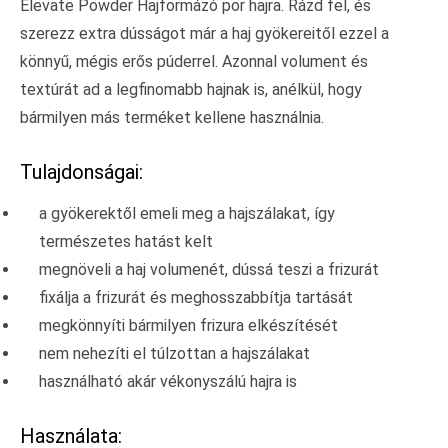
Elevate Powder Hajformázó por hajra. Rázd fel, és
szerezz extra dússágot már a haj gyökereitől ezzel a
könnyű, mégis erős púderrel. Azonnal volument és
textúrát ad a legfinomabb hajnak is, anélkül, hogy
bármilyen más terméket kellene használnia.
Tulajdonságai:
a gyökerektől emeli meg a hajszálakat, így
természetes hatást kelt
megnöveli a haj volumenét, dússá teszi a frizurát
fixálja a frizurát és meghosszabbítja tartását
megkönnyíti bármilyen frizura elkészítését
nem nehezíti el túlzottan a hajszálakat
használható akár vékonyszálú hajra is
Használata: