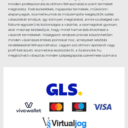
minden professzionális és otthoni felhasználásra szánt terméket
megtalálsz. Fodrászkellékek, hajápolási termékek, műköröm-
alapanyagok, kozmetikumok és műszempilla-kiegészítők széles
választékát kínáljuk, így könnyen megtalálod, amire szükséged van.
Nálunk egyszerű és biztonságos a vásárlás, a csomagokat gyorsan,
akár másnap kézbesítjük, hogy minél hamarabb élvezhesd a
vásárolt termékeket. Hűségpont rendszerünknek köszönhetően
minden vásárlásod értékes pontokat hoz, amelyeket későbbi
rendeléseidnél felhasználhatsz. Legyen szó otthoni ápolásról vagy
profi fodrászati, kozmetikai eszközökről, a Szaloncikk.hu
megbízható választás minden szépségápolás szerelmese számára.