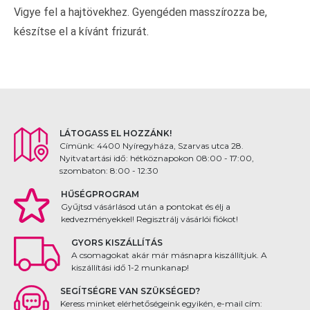
Vigye fel a hajtövekhez. Gyengéden masszírozza be,
készítse el a kívánt frizurát.
LÁTOGASS EL HOZZÁNK!
Címünk: 4400 Nyíregyháza, Szarvas utca 28.
Nyitvatartási idő: hétköznapokon 08:00 - 17:00,
szombaton: 8:00 - 12:30
HŰSÉGPROGRAM
Gyűjtsd vásárlásod után a pontokat és élj a
kedvezményekkel! Regisztrálj vásárlói fiókot!
GYORS KISZÁLLÍTÁS
A csomagokat akár már másnapra kiszállítjuk. A
kiszállítási idő 1-2 munkanap!
SEGÍTSÉGRE VAN SZÜKSÉGED?
Keress minket elérhetőségeink egyikén, e-mail cím: