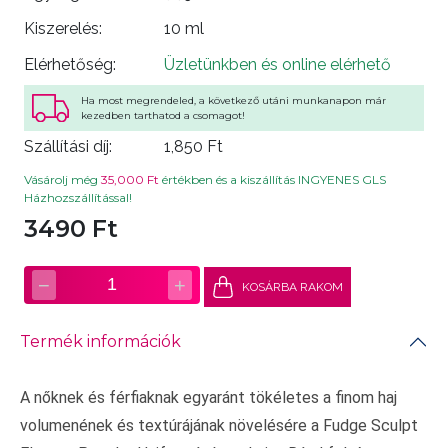
Kiszerelés:
10 ml
Elérhetőség:
Üzletünkben és online elérhető
Ha most megrendeled, a következő utáni munkanapon már
kezedben tarthatod a csomagot!
Szállítási díj:
1,850 Ft
Vásárolj még
35,000 Ft
értékben és a kiszállítás INGYENES GLS
Házhozszállítással!
3490 Ft
−
+
1
KOSÁRBA RAKOM
Termék információk
A nőknek és férfiaknak egyaránt tökéletes a finom haj
volumenének és textúrájának növelésére a Fudge Sculpt