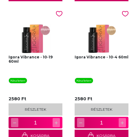
Igora Vibrance - 10-19
Igora Vibrance - 10-4 60ml
60ml
Készleten
Készleten
2580 Ft
2580 Ft
RÉSZLETEK
RÉSZLETEK
−
+
−
+
1
1
KOSÁRBA
KOSÁRBA