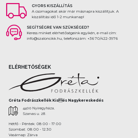
GYORS KISZÁLLÍTÁS
A csomagokat akár már másnapra kiszállítjuk. A
kiszállítási idő 1-2 munkanap!
SEGÍTSÉGRE VAN SZÜKSÉGED?
Keress minket elérhetőségeink egyikén, e-mail cím:
info@szaloncikk.hu, telefonszám: +36 70/422-3976
ELÉRHETŐSÉGEK
Gréta Fodrászkellék Kisés Nagykereskedés
4400 Nyíregyháza,
Szarvas u. 28.
Hétfő - Péntek: 08:00 - 17:00
Szombat: 08:00 - 12:30
Vasárnap: Zárva