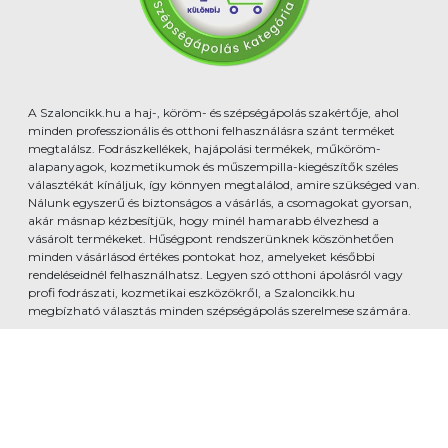
A Szaloncikk.hu a haj-, köröm- és szépségápolás szakértője, ahol
minden professzionális és otthoni felhasználásra szánt terméket
megtalálsz. Fodrászkellékek, hajápolási termékek, műköröm-
alapanyagok, kozmetikumok és műszempilla-kiegészítők széles
választékát kínáljuk, így könnyen megtalálod, amire szükséged van.
Nálunk egyszerű és biztonságos a vásárlás, a csomagokat gyorsan,
akár másnap kézbesítjük, hogy minél hamarabb élvezhesd a
vásárolt termékeket. Hűségpont rendszerünknek köszönhetően
minden vásárlásod értékes pontokat hoz, amelyeket későbbi
rendeléseidnél felhasználhatsz. Legyen szó otthoni ápolásról vagy
profi fodrászati, kozmetikai eszközökről, a Szaloncikk.hu
megbízható választás minden szépségápolás szerelmese számára.