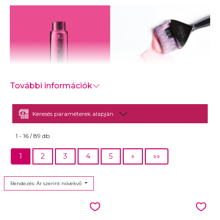
További információk
Keresés paraméterek alapján
-
1 - 16 / 89 db
1
2
3
4
5
»
»»
Rendezés: Ár szerint növekvő