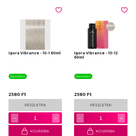
Igora Vibrance - 10-1 60ml
Igora Vibrance - 10-12
60ml
Készleten
Készleten
2580 Ft
2580 Ft
RÉSZLETEK
RÉSZLETEK
−
+
−
+
1
1
KOSÁRBA
KOSÁRBA