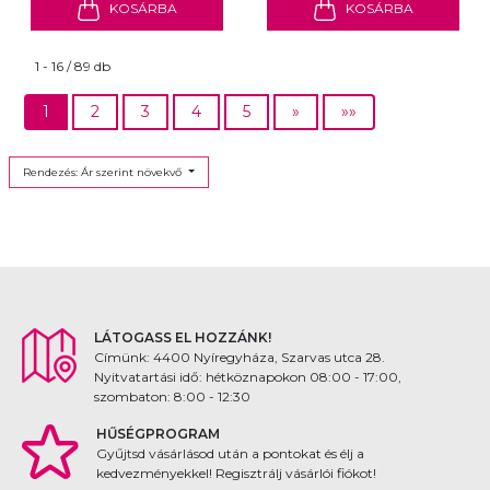
KOSÁRBA
KOSÁRBA
1 - 16 / 89 db
1
2
3
4
5
»
»»
Rendezés: Ár szerint növekvő
LÁTOGASS EL HOZZÁNK!
Címünk: 4400 Nyíregyháza, Szarvas utca 28.
Nyitvatartási idő: hétköznapokon 08:00 - 17:00,
szombaton: 8:00 - 12:30
HŰSÉGPROGRAM
Gyűjtsd vásárlásod után a pontokat és élj a
kedvezményekkel! Regisztrálj vásárlói fiókot!