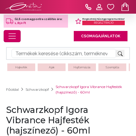
Regisztrálj hűségprogramunkba!
GLS csomagpontra szállítás ára:
REGISZTRÁCIÓ
1,850 Ft
Toggle navigation
CSOMAGAJÁNLATOK
Hajkefék
Ajak
Hajformázás
Szempilla
Schwarzkopf Igora Vibrance Hajfesték
Főoldal
Schwarzkopf
(hajszínező) - 60ml
Schwarzkopf Igora
Vibrance Hajfesték
(hajszínező) - 60ml