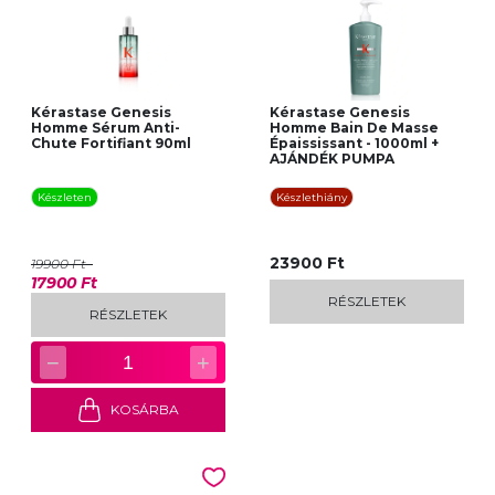
Kérastase Genesis
Kérastase Genesis
Homme Sérum Anti-
Homme Bain De Masse
Chute Fortifiant 90ml
Épaississant - 1000ml +
AJÁNDÉK PUMPA
Készleten
Készlethiány
23900 Ft
19900 Ft
17900 Ft
RÉSZLETEK
RÉSZLETEK
−
+
1
KOSÁRBA