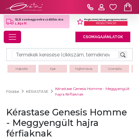
Regisztrálj hűségprogramunkba!
GLS csomagpontra szállítás ára:
REGISZTRÁCIÓ
1,850 Ft
Toggle navigation
CSOMAGAJÁNLATOK
Hajkefék
Ajak
Hajformázás
Szempilla
Kérastase Genesis Homme - Meggyengült
Főoldal
KÉRASTASE
hajra férfiaknak
Kérastase Genesis Homme
- Meggyengült hajra
férfiaknak