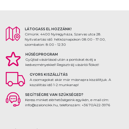
LÁTOGASS EL HOZZÁNK!
Címünk: 4400 Nyíregyháza, Szarvas utca 28.
Nyitvatartási idő: hétköznapokon 08:00 - 17:00,
szombaton: 8:00 - 12:30
HŰSÉGPROGRAM
Gyűjtsd vásárlásod után a pontokat és élj a
kedvezményekkel! Regisztrálj vásárlói fiókot!
GYORS KISZÁLLÍTÁS
A csomagokat akár már másnapra kiszállítjuk. A
kiszállítási idő 1-2 munkanap!
SEGÍTSÉGRE VAN SZÜKSÉGED?
Keress minket elérhetőségeink egyikén, e-mail cím:
info@szaloncikk.hu, telefonszám: +36 70/422-3976