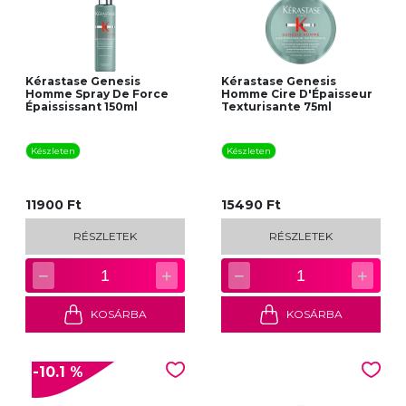
Kérastase Genesis
Kérastase Genesis
Homme Spray De Force
Homme Cire D'Épaisseur
Épaississant 150ml
Texturisante 75ml
Készleten
Készleten
11900 Ft
15490 Ft
RÉSZLETEK
RÉSZLETEK
−
+
−
+
1
1
KOSÁRBA
KOSÁRBA
-10.1 %