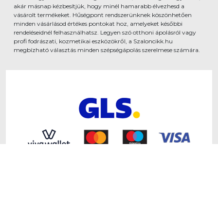
akár másnap kézbesítjük, hogy minél hamarabb élvezhesd a
vásárolt termékeket. Hűségpont rendszerünknek köszönhetően
minden vásárlásod értékes pontokat hoz, amelyeket későbbi
rendeléseidnél felhasználhatsz. Legyen szó otthoni ápolásról vagy
profi fodrászati, kozmetikai eszközökről, a Szaloncikk.hu
megbízható választás minden szépségápolás szerelmese számára.