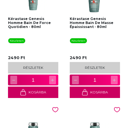
Kérastase Genesis
Kérastase Genesis
Homme Bain De Force
Homme Bain De Masse
Quotidien - 80ml
Épaississant - 80ml
Készleten
Készleten
2490 Ft
2490 Ft
RÉSZLETEK
RÉSZLETEK
−
+
−
+
1
1
KOSÁRBA
KOSÁRBA