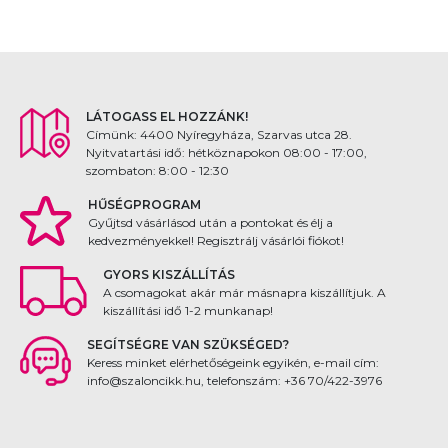
LÁTOGASS EL HOZZÁNK!
Címünk: 4400 Nyíregyháza, Szarvas utca 28.
Nyitvatartási idő: hétköznapokon 08:00 - 17:00,
szombaton: 8:00 - 12:30
HŰSÉGPROGRAM
Gyűjtsd vásárlásod után a pontokat és élj a
kedvezményekkel! Regisztrálj vásárlói fiókot!
GYORS KISZÁLLÍTÁS
A csomagokat akár már másnapra kiszállítjuk. A
kiszállítási idő 1-2 munkanap!
SEGÍTSÉGRE VAN SZÜKSÉGED?
Keress minket elérhetőségeink egyikén, e-mail cím:
info@szaloncikk.hu, telefonszám: +36 70/422-3976