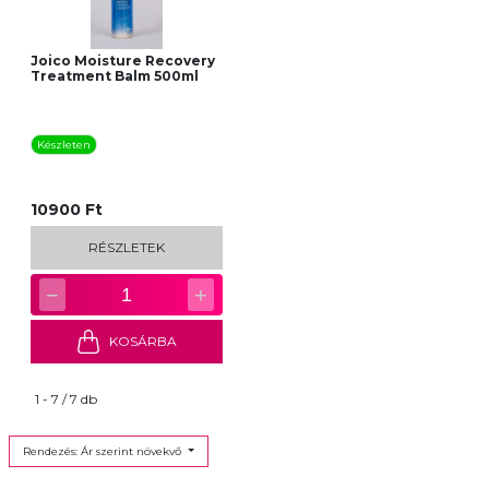
Joico Moisture Recovery
Treatment Balm 500ml
Készleten
10900 Ft
RÉSZLETEK
−
+
1
KOSÁRBA
1 - 7 / 7 db
Rendezés: Ár szerint növekvő