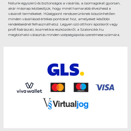
Nálunk egyszerű és biztonságos a vásárlás, a csomagokat gyorsan,
akár másnap kézbesítjük, hogy minél hamarabb élvezhesd a
vásárolt termékeket. Hűségpont rendszerünknek köszönhetően
minden vásárlásod értékes pontokat hoz, amelyeket későbbi
rendeléseidnél felhasználhatsz. Legyen szó otthoni ápolásról vagy
profi fodrászati, kozmetikai eszközökről, a Szaloncikk.hu
megbízható választás minden szépségápolás szerelmese számára.