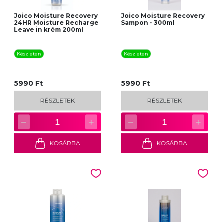
Joico Moisture Recovery
Joico Moisture Recovery
24HR Moisture Recharge
Sampon - 300ml
Leave in krém 200ml
Készleten
Készleten
5990 Ft
5990 Ft
RÉSZLETEK
RÉSZLETEK
−
+
−
+
1
1
KOSÁRBA
KOSÁRBA