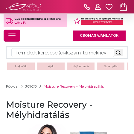
Regisztrálj hűségprogramunkba!
GLS csomagpontra szállítás ára:
REGISZTRÁCIÓ
1,850 Ft
Toggle navigation
CSOMAGAJÁNLATOK
Hajkefék
Ajak
Hajformázás
Szempilla
Főoldal
JOICO
Moisture Recovery - Mélyhidratálás
Moisture Recovery -
Mélyhidratálás