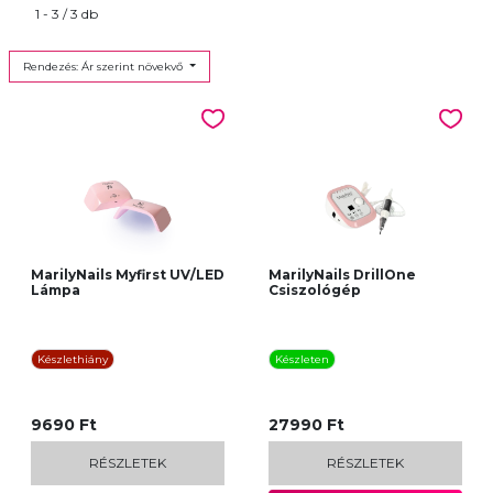
1 - 3 / 3 db
Rendezés: Ár szerint növekvő
MarilyNails Myfirst UV/LED
MarilyNails DrillOne
Lámpa
Csiszológép
Készlethiány
Készleten
9690 Ft
27990 Ft
RÉSZLETEK
RÉSZLETEK