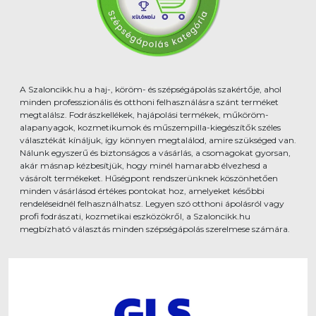
A Szaloncikk.hu a haj-, köröm- és szépségápolás szakértője, ahol
minden professzionális és otthoni felhasználásra szánt terméket
megtalálsz. Fodrászkellékek, hajápolási termékek, műköröm-
alapanyagok, kozmetikumok és műszempilla-kiegészítők széles
választékát kínáljuk, így könnyen megtalálod, amire szükséged van.
Nálunk egyszerű és biztonságos a vásárlás, a csomagokat gyorsan,
akár másnap kézbesítjük, hogy minél hamarabb élvezhesd a
vásárolt termékeket. Hűségpont rendszerünknek köszönhetően
minden vásárlásod értékes pontokat hoz, amelyeket későbbi
rendeléseidnél felhasználhatsz. Legyen szó otthoni ápolásról vagy
profi fodrászati, kozmetikai eszközökről, a Szaloncikk.hu
megbízható választás minden szépségápolás szerelmese számára.