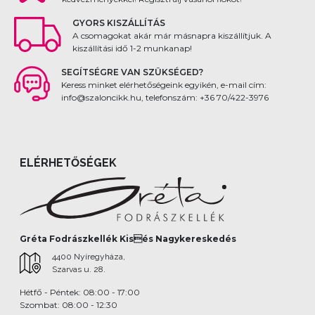
GYORS KISZÁLLÍTÁS
A csomagokat akár már másnapra kiszállítjuk. A
kiszállítási idő 1-2 munkanap!
SEGÍTSÉGRE VAN SZÜKSÉGED?
Keress minket elérhetőségeink egyikén, e-mail cím:
info@szaloncikk.hu, telefonszám: +36 70/422-3976
ELÉRHETŐSÉGEK
Gréta Fodrászkellék Kisés Nagykereskedés
4400 Nyíregyháza,
Szarvas u. 28.
Hétfő - Péntek: 08:00 - 17:00
Szombat: 08:00 - 12:30