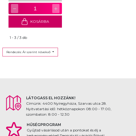
−
+
1
KOSÁRBA
1 - 3 / 3 db
Rendezés: Ár szerint növekvő
LÁTOGASS EL HOZZÁNK!
Címünk: 4400 Nyíregyháza, Szarvas utca 28.
Nyitvatartási idő: hétköznapokon 08:00 - 17:00,
szombaton: 8:00 - 12:30
HŰSÉGPROGRAM
Gyűjtsd vásárlásod után a pontokat és élj a
kedvezményekkel! Regisztrálj vásárlói fiókot!