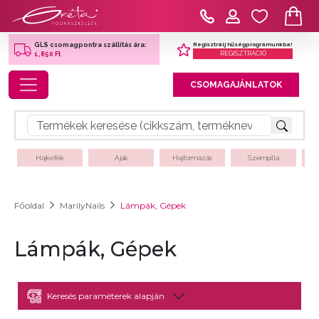
Regisztrálj hűségprogramunkba!
GLS csomagpontra szállítás ára:
REGISZTRÁCIÓ
1,850 Ft
Toggle navigation
CSOMAGAJÁNLATOK
Hajkefék
Ajak
Hajformázás
Szempilla
Főoldal
MarilyNails
Lámpák, Gépek
Lámpák, Gépek
Keresés paraméterek alapján