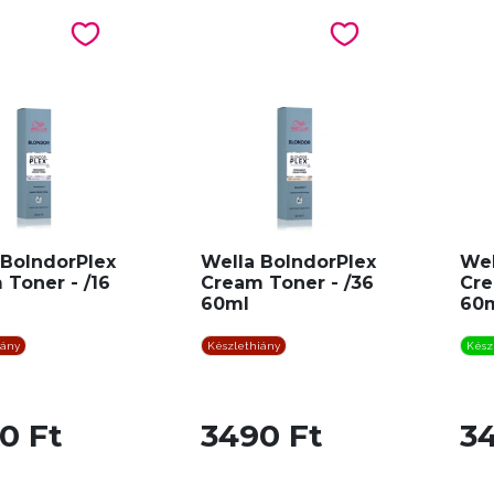
 BolndorPlex
Wella BolndorPlex
Wel
 Toner - /16
Cream Toner - /36
Cre
60ml
60
iány
Készlethiány
Kész
0 Ft
3490 Ft
3