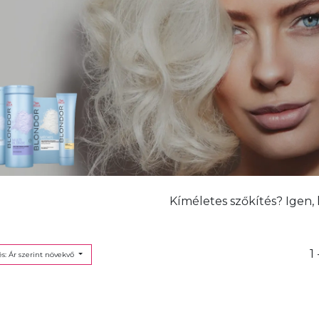
Kíméletes szőkítés? Igen,
1 
s: Ár szerint növekvő