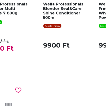
Professionals
Wella Professionals
Wel
r Multi
Blondor Seal&Care
Fre
e 7 800g
Shine Conditioner
Whi
500ml
Po
n
Készlethiány
Kész
0 Ft
9900 Ft
9
0 Ft