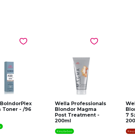
 BolndorPlex
Wella Professionals
Wel
 Toner - /96
Blondor Magma
Blo
Post Treatment -
7 S
200ml
200
n
Készleten
Kész