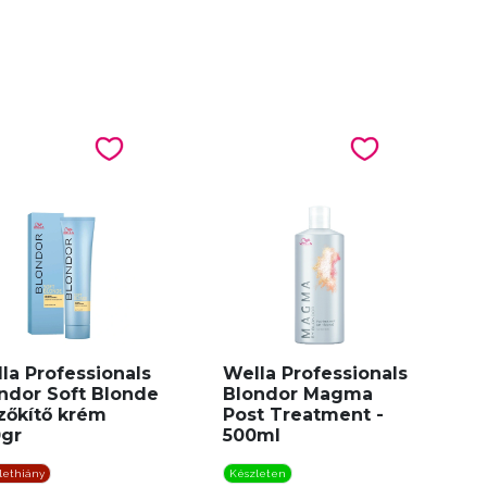
la Professionals
Wella Professionals
ndor Soft Blonde
Blondor Magma
zőkítő krém
Post Treatment -
gr
500ml
lethiány
Készleten