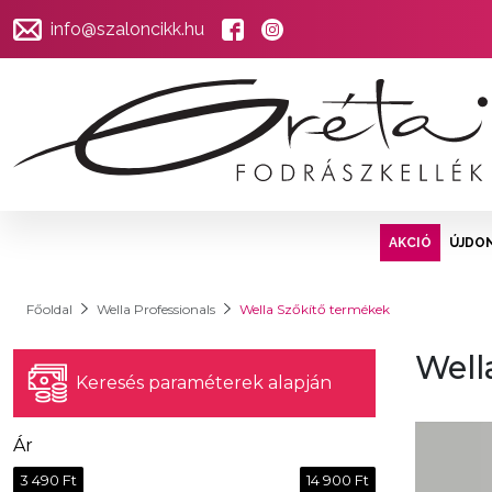
info@szaloncikk.hu
AKCIÓ
ÚJDO
Főoldal
Wella Professionals
Wella Szőkítő termékek
Well
Keresés paraméterek alapján
Ár
3 490 Ft
14 900 Ft