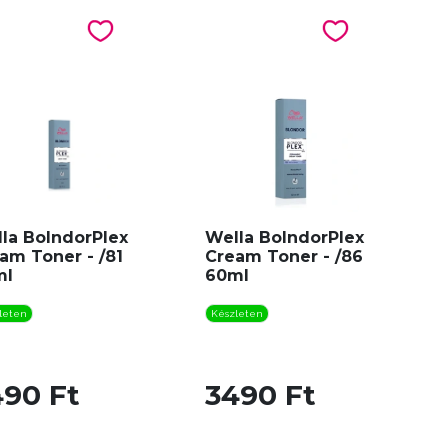
la BolndorPlex
Wella BolndorPlex
am Toner - /81
Cream Toner - /86
ml
60ml
leten
Készleten
490 Ft
3490 Ft