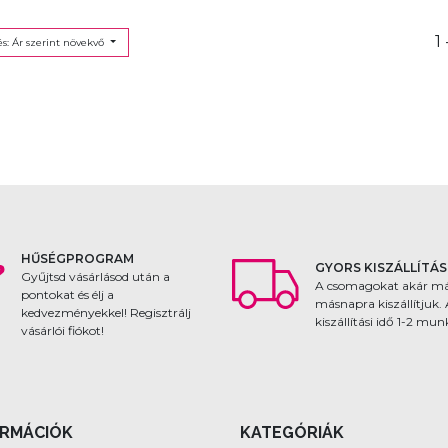
1 
s: Ár szerint növekvő
HŰSÉGPROGRAM
GYORS KISZÁLLÍTÁS
Gyűjtsd vásárlásod után a
A csomagokat akár m
pontokat és élj a
másnapra kiszállítjuk.
kedvezményekkel! Regisztrálj
kiszállítási idő 1-2 mu
vásárlói fiókot!
ORMÁCIÓK
KATEGÓRIÁK