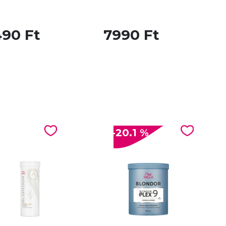
490 Ft
7990 Ft
-20.1 %