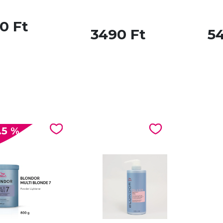
0 Ft
3490 Ft
5
.5 %