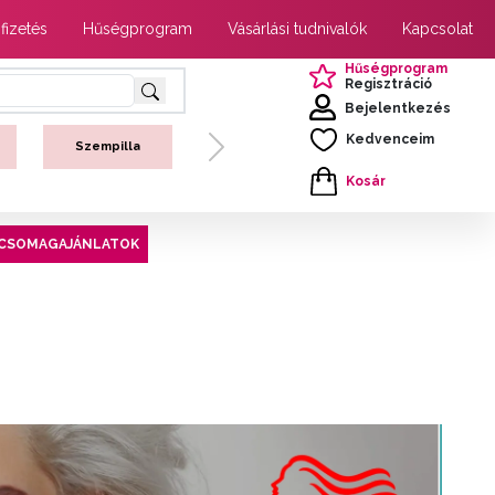
 fizetés
Hűségprogram
Vásárlási tudnivalók
Kapcsolat
Hűségprogram
Regisztráció
Bejelentkezés
Kedvenceim
Szempilla
Next
Kosár
CSOMAGAJÁNLATOK