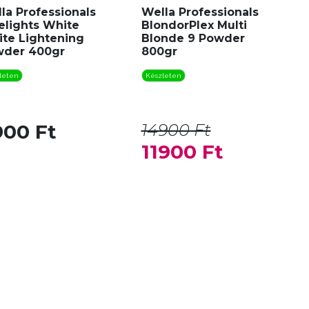
la Professionals
Wella Professionals
elights White
BlondorPlex Multi
te Lightening
Blonde 9 Powder
wder 400gr
800gr
leten
Készleten
900 Ft
14900 Ft
11900 Ft