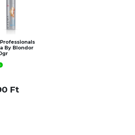
Professionals
 By Blondor
0gr
n
90 Ft