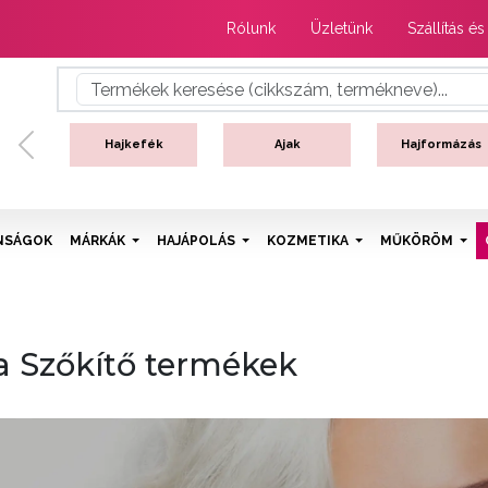
Rólunk
Üzletünk
Szállítás és
Hajkefék
Ajak
Hajformázás
Previous
NSÁGOK
MÁRKÁK
HAJÁPOLÁS
KOZMETIKA
MŰKÖRÖM
a Szőkítő termékek