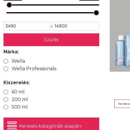
-
Szűrés
Márka:
Wella
Wella Professionals
Kiszerelés:
60 ml
200 ml
Rendezé
500 ml
Keresés kategóriák alapján