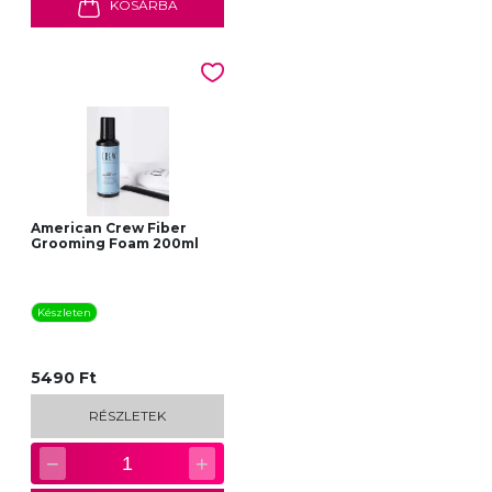
KOSÁRBA
American Crew Fiber
Grooming Foam 200ml
Készleten
5490 Ft
RÉSZLETEK
−
+
1