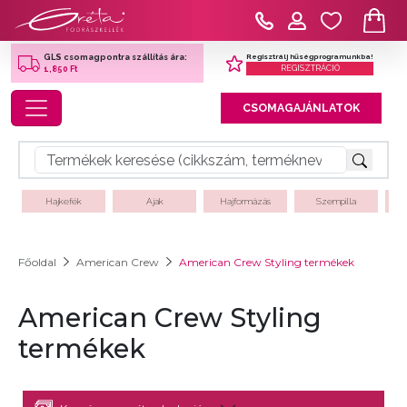
Regisztrálj hűségprogramunkba!
GLS csomagpontra szállítás ára:
REGISZTRÁCIÓ
1,850 Ft
Toggle navigation
CSOMAGAJÁNLATOK
Hajkefék
Ajak
Hajformázás
Szempilla
Főoldal
American Crew
American Crew Styling termékek
American Crew Styling
termékek