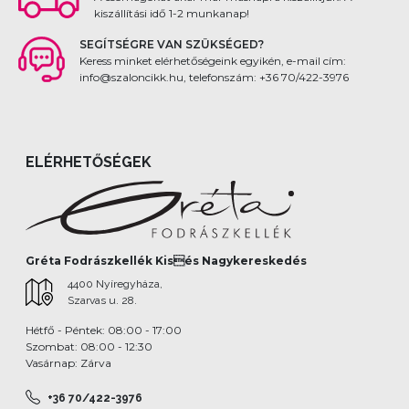
kiszállítási idő 1-2 munkanap!
SEGÍTSÉGRE VAN SZÜKSÉGED?
Keress minket elérhetőségeink egyikén, e-mail cím:
info@szaloncikk.hu, telefonszám: +36 70/422-3976
ELÉRHETŐSÉGEK
Gréta Fodrászkellék Kisés Nagykereskedés
4400 Nyíregyháza,
Szarvas u. 28.
Hétfő - Péntek: 08:00 - 17:00
Szombat: 08:00 - 12:30
Vasárnap: Zárva
+36 70/422-3976