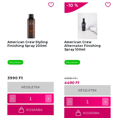
-10 %
American Crew Styling
American Crew
Finishing Spray 200ml
Alternator Finishing
Spray 100ml
Készleten
Készleten
3990 Ft
4990 Ft
4490 Ft
RÉSZLETEK
RÉSZLETEK
−
+
1
−
+
1
KOSÁRBA
KOSÁRBA