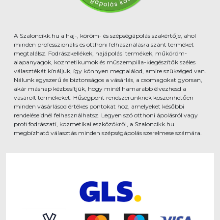
A Szaloncikk.hu a haj-, köröm- és szépségápolás szakértője, ahol
minden professzionális és otthoni felhasználásra szánt terméket
megtalálsz. Fodrászkellékek, hajápolási termékek, műköröm-
alapanyagok, kozmetikumok és műszempilla-kiegészítők széles
választékát kínáljuk, így könnyen megtalálod, amire szükséged van.
Nálunk egyszerű és biztonságos a vásárlás, a csomagokat gyorsan,
akár másnap kézbesítjük, hogy minél hamarabb élvezhesd a
vásárolt termékeket. Hűségpont rendszerünknek köszönhetően
minden vásárlásod értékes pontokat hoz, amelyeket későbbi
rendeléseidnél felhasználhatsz. Legyen szó otthoni ápolásról vagy
profi fodrászati, kozmetikai eszközökről, a Szaloncikk.hu
megbízható választás minden szépségápolás szerelmese számára.