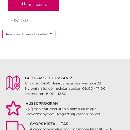
KOSÁRBA
1 - 15 / 15 db
Rendezés: Ár szerint növekvő
LÁTOGASS EL HOZZÁNK!
Címünk: 4400 Nyíregyháza, Szarvas utca 28.
Nyitvatartási idő: hétköznapokon 08:00 - 17:00,
szombaton: 8:00 - 12:30
HŰSÉGPROGRAM
Gyűjtsd vásárlásod után a pontokat és élj a
kedvezményekkel! Regisztrálj vásárlói fiókot!
GYORS KISZÁLLÍTÁS
A csomagokat akár már másnapra kiszállítjuk. A