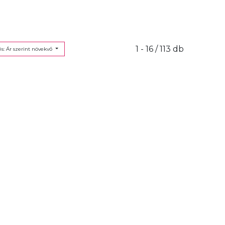
1 - 16 / 113 db
s: Ár szerint növekvő