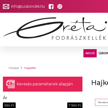
info@szaloncikk.hu
AKCIÓ
ÚJDO
Főoldal
Hajkefék
Hajk
Keresés paraméterek alapján
Ár
Rendezé
990 Ft
7 990 Ft