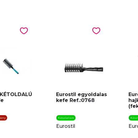
 KÉTOLDALÚ
Eurostil egyoldalas
Eur
fe
kefe Ref.:0768
haj
(fe
iány
Készleten
Kész
Eurostil
Euro