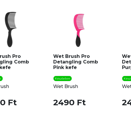
rush Pro
Wet Brush Pro
Wet
gling Comb
Detangling Comb
Det
 kefe
Pink kefe
Pur
n
Készleten
Kész
rush
Wet Brush
Wet
0 Ft
2490 Ft
2