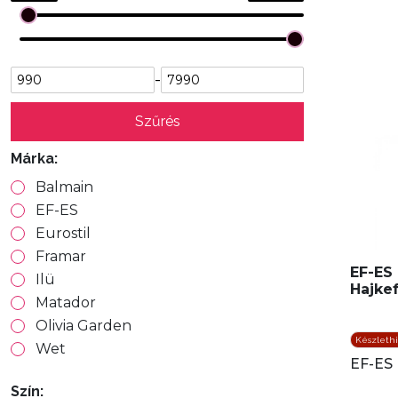
-
Szűrés
Márka:
Balmain
EF-ES
Eurostil
Framar
EF-ES
Ilü
Hajke
Matador
Olivia Garden
Készleth
Wet
EF-ES
Szín: