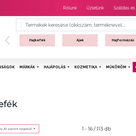
Rólunk
Üzletünk
Szállítás és
Hajkefék
Ajak
Hajformázás
Previous
NSÁGOK
MÁRKÁK
HAJÁPOLÁS
KOZMETIKA
MŰKÖRÖM
efék
1 - 16 / 113 db
s: Ár szerint növekvő