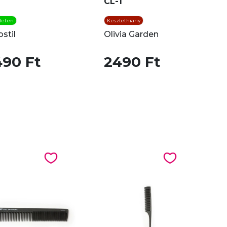
CL-1
leten
Készlethiány
stil
Olivia Garden
490 Ft
2490 Ft