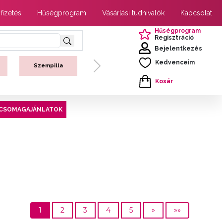
 fizetés
Hűségprogram
Vásárlási tudnivalók
Kapcsolat
Hűségprogram
Regisztráció
Bejelentkezés
Kedvenceim
Szempilla
Next
Kosár
CSOMAGAJÁNLATOK
1
2
3
4
5
»
»»