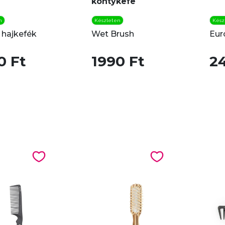
kontykefe
n
Készleten
Kész
 hajkefék
Wet Brush
Euro
0 Ft
1990 Ft
2