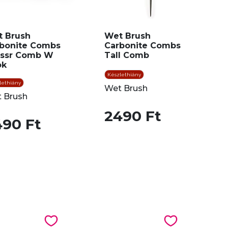
 Brush
Wet Brush
bonite Combs
Carbonite Combs
essr Comb W
Tall Comb
ok
Készlethiány
lethiány
Wet Brush
 Brush
2490 Ft
490 Ft