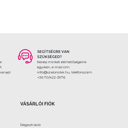
SEGÍTSÉGRE VAN
SZÜKSÉGED?
ár
Keress minket elérhetőségeink
 A
egyikén, e-mail cím:
nkanap!
info@szaloncikk.hu, telefonszám:
+36 70/422-3976
VÁSÁRLÓI FIÓK
Regisztráció