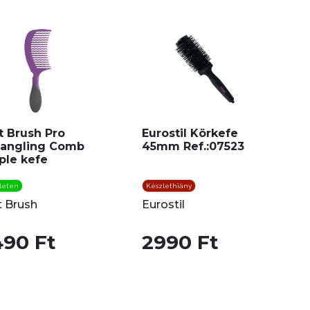
 Brush Pro
Eurostil Körkefe
angling Comb
45mm Ref.:07523
ple kefe
leten
Készlethiány
 Brush
Eurostil
490 Ft
2990 Ft