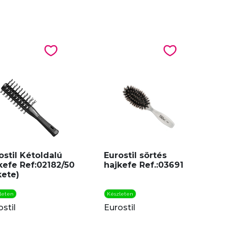
ostil Kétoldalú
Eurostil sörtés
kefe Ref:02182/50
hajkefe Ref.:03691
kete)
leten
Készleten
stil
Eurostil