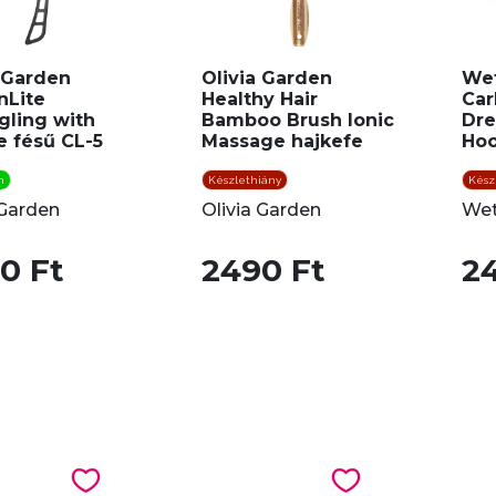
a Garden
Olivia Garden
Wet
nLite
Healthy Hair
Car
gling with
Bamboo Brush Ionic
Dr
e fésű CL-5
Massage hajkefe
Ho
n
Készlethiány
Kész
 Garden
Olivia Garden
Wet
0 Ft
2490 Ft
2