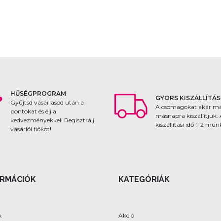
HŰSÉGPROGRAM
GYORS KISZÁLLÍTÁS
Gyűjtsd vásárlásod után a
A csomagokat akár m
pontokat és élj a
másnapra kiszállítjuk.
kedvezményekkel! Regisztrálj
kiszállítási idő 1-2 mu
vásárlói fiókot!
ORMÁCIÓK
KATEGÓRIÁK
k
Akció