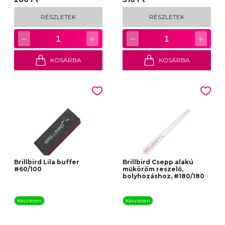
RÉSZLETEK
RÉSZLETEK
−
+
−
+
1
1
KOSÁRBA
KOSÁRBA
Brillbird Lila buffer
Brillbird Csepp alakú
#60/100
műköröm reszelő,
bolyhozáshoz, #180/180
Készleten
Készleten