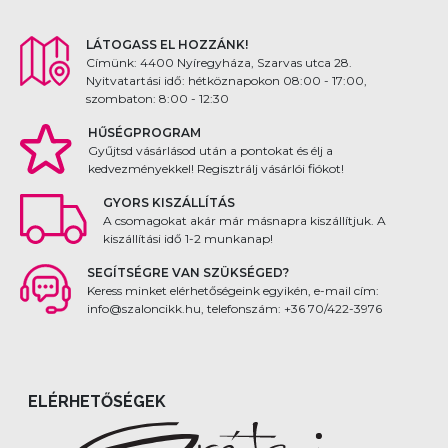
LÁTOGASS EL HOZZÁNK!
Címünk: 4400 Nyíregyháza, Szarvas utca 28.
Nyitvatartási idő: hétköznapokon 08:00 - 17:00,
szombaton: 8:00 - 12:30
HŰSÉGPROGRAM
Gyűjtsd vásárlásod után a pontokat és élj a
kedvezményekkel! Regisztrálj vásárlói fiókot!
GYORS KISZÁLLÍTÁS
A csomagokat akár már másnapra kiszállítjuk. A
kiszállítási idő 1-2 munkanap!
SEGÍTSÉGRE VAN SZÜKSÉGED?
Keress minket elérhetőségeink egyikén, e-mail cím:
info@szaloncikk.hu, telefonszám: +36 70/422-3976
ELÉRHETŐSÉGEK