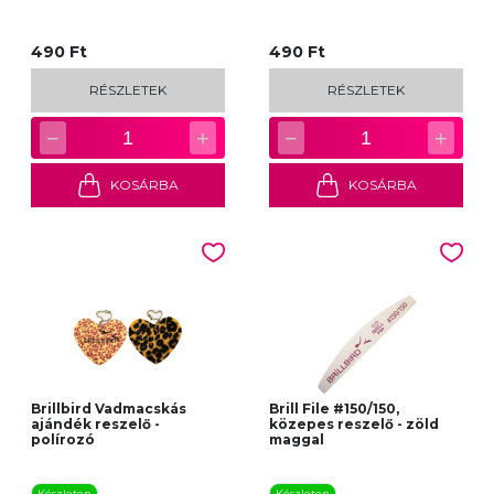
490 Ft
490 Ft
RÉSZLETEK
RÉSZLETEK
−
+
−
+
1
1
KOSÁRBA
KOSÁRBA
Brillbird Vadmacskás
Brill File #150/150,
ajándék reszelő -
közepes reszelő - zöld
polírozó
maggal
Készleten
Készleten