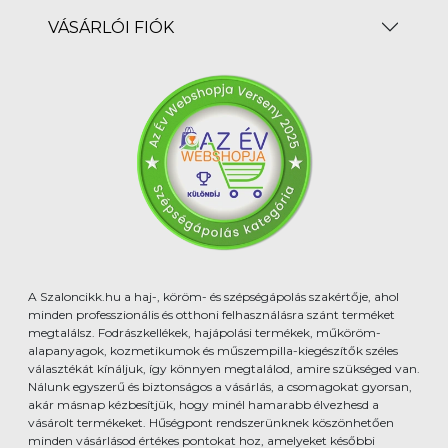
VÁSÁRLÓI FIÓK
A Szaloncikk.hu a haj-, köröm- és szépségápolás szakértője, ahol
minden professzionális és otthoni felhasználásra szánt terméket
megtalálsz. Fodrászkellékek, hajápolási termékek, műköröm-
alapanyagok, kozmetikumok és műszempilla-kiegészítők széles
választékát kínáljuk, így könnyen megtalálod, amire szükséged van.
Nálunk egyszerű és biztonságos a vásárlás, a csomagokat gyorsan,
akár másnap kézbesítjük, hogy minél hamarabb élvezhesd a
vásárolt termékeket. Hűségpont rendszerünknek köszönhetően
minden vásárlásod értékes pontokat hoz, amelyeket későbbi