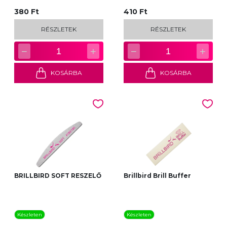
380 Ft
410 Ft
RÉSZLETEK
RÉSZLETEK
−
+
−
+
1
1
KOSÁRBA
KOSÁRBA
BRILLBIRD SOFT RESZELŐ
Brillbird Brill Buffer
Készleten
Készleten