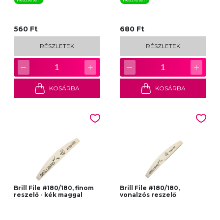
560 Ft
680 Ft
RÉSZLETEK
RÉSZLETEK
−
+
−
+
1
1
KOSÁRBA
KOSÁRBA
Brill File #180/180, finom
Brill File #180/180,
reszelő - kék maggal
vonalzós reszelő