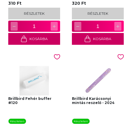
310 Ft
320 Ft
RÉSZLETEK
RÉSZLETEK
−
+
−
+
1
1
KOSÁRBA
KOSÁRBA
Brillbird Fehér buffer
Brillbird Karácsonyi
#120
mintás reszelő - 2024
Készleten
Készleten