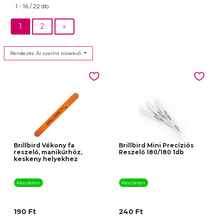
1 - 16 / 22 db
1
2
»
Rendezés: Ár szerint növekvő
Brillbird Vékony fa
Brillbird Mini Precíziós
reszelő, manikűrhöz,
Reszelő 180/180 1db
keskeny helyekhez
Készleten
Készleten
190 Ft
240 Ft