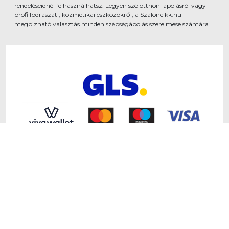
rendeléseidnél felhasználhatsz. Legyen szó otthoni ápolásról vagy
profi fodrászati, kozmetikai eszközökről, a Szaloncikk.hu
megbízható választás minden szépségápolás szerelmese számára.
www.szaloncikk.hu - Developed by
Shopmentor Kft.