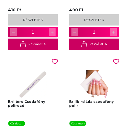
410 Ft
490 Ft
RÉSZLETEK
RÉSZLETEK
−
+
−
+
1
1
KOSÁRBA
KOSÁRBA
Brillbird Csodafény
Brillbird Lila csodafény
polírozó
polír
Készleten
Készleten