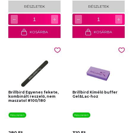
RÉSZLETEK
RÉSZLETEK
−
+
−
+
1
1
KOSÁRBA
KOSÁRBA
Brillbird Egyenes fekete,
Brillbird Kímélő buffer
kombinált reszelő, nem
Gel&Lac-hoz
maszatol #100/180
Készleten
Készleten
280 Ft
310 Ft