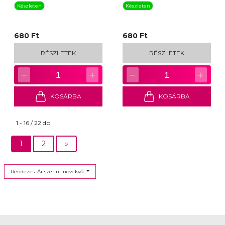
Készleten
Készleten
680 Ft
680 Ft
RÉSZLETEK
RÉSZLETEK
−
+
−
+
1
1
KOSÁRBA
KOSÁRBA
1 - 16 / 22 db
1
2
»
Rendezés: Ár szerint növekvő