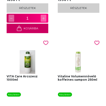
RÉSZLETEK
RÉSZLETEK
−
+
1
KOSÁRBA
VITA Care Arcszesz
Vitaline Volumennövelő
1000ml
koffeines sampon 250ml
Készleten
Készleten