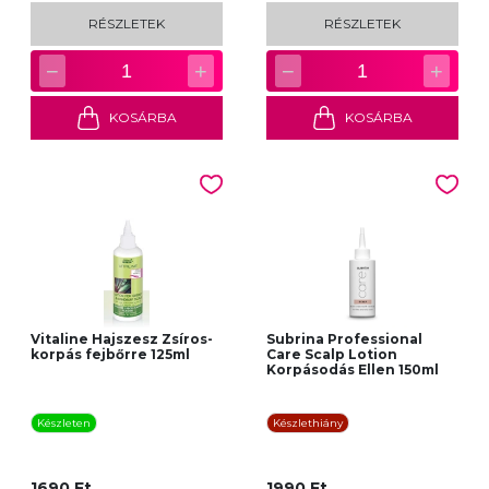
RÉSZLETEK
RÉSZLETEK
−
+
−
+
1
1
KOSÁRBA
KOSÁRBA
Vitaline Hajszesz Zsíros-
Subrina Professional
korpás fejbőrre 125ml
Care Scalp Lotion
Korpásodás Ellen 150ml
Készleten
Készlethiány
1690 Ft
1990 Ft