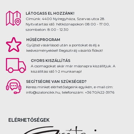
LÁTOGASS EL HOZZÁNK!
Címünk: 4400 Nyíregyháza, Szarvas utca 28.
Nyitvatartási idő: hétköznapokon 08:00 - 17:00,
szombaton: 8:00 - 12:30
HŰSÉGPROGRAM
Gyűjtsd vásárlásod után a pontokat és élj a
kedvezményekkel! Regisztrálj vásárlói fiókot!
GYORS KISZÁLLÍTÁS
A csomagokat akár már másnapra kiszállítjuk. A
kiszállítási idő 1-2 munkanap!
SEGÍTSÉGRE VAN SZÜKSÉGED?
Keress minket elérhetőségeink egyikén, e-mail cím:
info@szaloncikk.hu, telefonszám: +36 70/422-3976
ELÉRHETŐSÉGEK