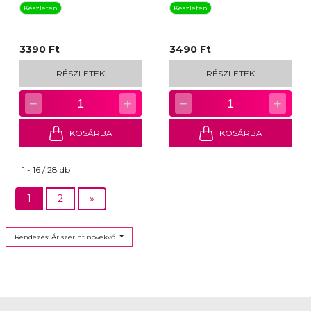
Készleten
Készleten
3390 Ft
3490 Ft
RÉSZLETEK
RÉSZLETEK
−
+
−
+
1
1
KOSÁRBA
KOSÁRBA
1 - 16 / 28 db
1
2
»
Rendezés: Ár szerint növekvő