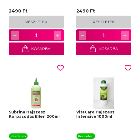
2490 Ft
2490 Ft
RÉSZLETEK
RÉSZLETEK
−
+
−
+
1
1
KOSÁRBA
KOSÁRBA
Subrina Hajszesz
VitaCare Hajszesz
Korpásodás Ellen 200ml
Intensive 1000ml
Készleten
Készleten