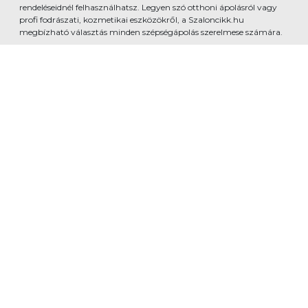
rendeléseidnél felhasználhatsz. Legyen szó otthoni ápolásról vagy
profi fodrászati, kozmetikai eszközökről, a Szaloncikk.hu
megbízható választás minden szépségápolás szerelmese számára.
www.szaloncikk.hu - Developed by
Shopmentor Kft.