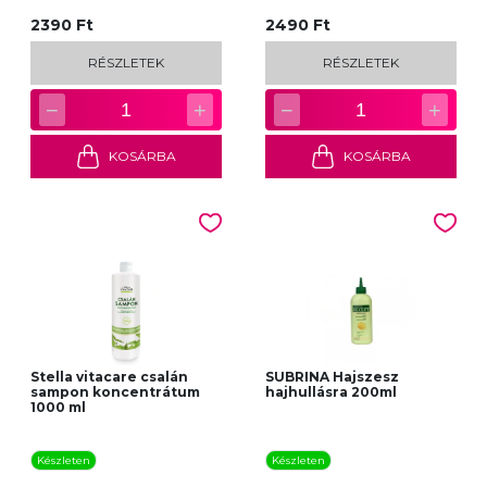
2390 Ft
2490 Ft
RÉSZLETEK
RÉSZLETEK
−
+
−
+
1
1
KOSÁRBA
KOSÁRBA
Stella vitacare csalán
SUBRINA Hajszesz
sampon koncentrátum
hajhullásra 200ml
1000 ml
Készleten
Készleten