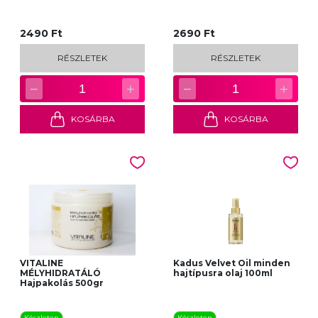
2490 Ft
2690 Ft
RÉSZLETEK
RÉSZLETEK
−
+
−
+
1
1
KOSÁRBA
KOSÁRBA
VITALINE
Kadus Velvet Oil minden
MÉLYHIDRATÁLÓ
hajtípusra olaj 100ml
Hajpakolás 500gr
Készleten
Készleten