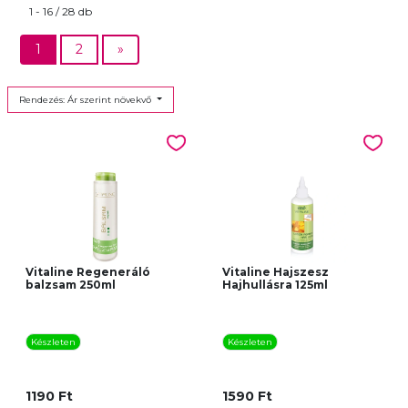
1 - 16 / 28 db
1
2
»
Rendezés: Ár szerint növekvő
Vitaline Regeneráló
Vitaline Hajszesz
balzsam 250ml
Hajhullásra 125ml
Készleten
Készleten
1190 Ft
1590 Ft