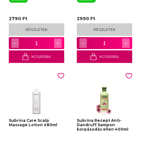
2790 Ft
2990 Ft
RÉSZLETEK
RÉSZLETEK
−
+
−
+
1
1
KOSÁRBA
KOSÁRBA
Subrina Care Scalp
Subrina Recept Anti-
Massage Lotion 480ml
Dandruff Sampon
korpásodás ellen 400ml