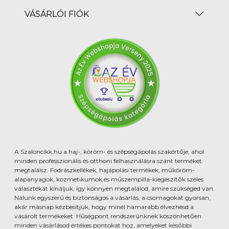
VÁSÁRLÓI FIÓK
A Szaloncikk.hu a haj-, köröm- és szépségápolás szakértője, ahol
minden professzionális és otthoni felhasználásra szánt terméket
megtalálsz. Fodrászkellékek, hajápolási termékek, műköröm-
alapanyagok, kozmetikumok és műszempilla-kiegészítők széles
választékát kínáljuk, így könnyen megtalálod, amire szükséged van.
Nálunk egyszerű és biztonságos a vásárlás, a csomagokat gyorsan,
akár másnap kézbesítjük, hogy minél hamarabb élvezhesd a
vásárolt termékeket. Hűségpont rendszerünknek köszönhetően
minden vásárlásod értékes pontokat hoz, amelyeket későbbi