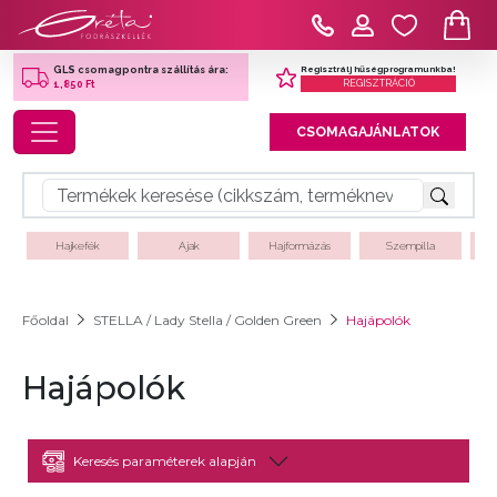
Regisztrálj hűségprogramunkba!
GLS csomagpontra szállítás ára:
REGISZTRÁCIÓ
1,850 Ft
Toggle navigation
CSOMAGAJÁNLATOK
Hajkefék
Ajak
Hajformázás
Szempilla
Főoldal
STELLA / Lady Stella / Golden Green
Hajápolók
Hajápolók
Keresés paraméterek alapján