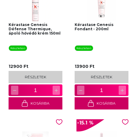
Kérastase Genesis
Kérastase Genesis
Défense Thermique,
Fondant - 200ml
ápoló hővédő krém 150ml
Készleten
Készleten
12900 Ft
13900 Ft
RÉSZLETEK
RÉSZLETEK
−
+
−
+
1
1
KOSÁRBA
KOSÁRBA
-15.1 %