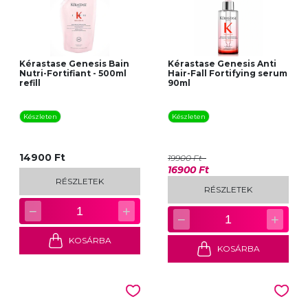
Kérastase Genesis Bain
Kérastase Genesis Anti
Nutri-Fortifiant - 500ml
Hair-Fall Fortifying serum
refill
90ml
Készleten
Készleten
14900 Ft
19900 Ft
16900 Ft
RÉSZLETEK
RÉSZLETEK
−
+
1
−
+
1
KOSÁRBA
KOSÁRBA