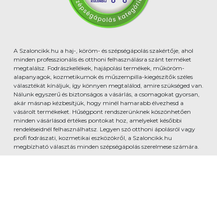
A Szaloncikk.hu a haj-, köröm- és szépségápolás szakértője, ahol
minden professzionális és otthoni felhasználásra szánt terméket
megtalálsz. Fodrászkellékek, hajápolási termékek, műköröm-
alapanyagok, kozmetikumok és műszempilla-kiegészítők széles
választékát kínáljuk, így könnyen megtalálod, amire szükséged van.
Nálunk egyszerű és biztonságos a vásárlás, a csomagokat gyorsan,
akár másnap kézbesítjük, hogy minél hamarabb élvezhesd a
vásárolt termékeket. Hűségpont rendszerünknek köszönhetően
minden vásárlásod értékes pontokat hoz, amelyeket későbbi
rendeléseidnél felhasználhatsz. Legyen szó otthoni ápolásról vagy
profi fodrászati, kozmetikai eszközökről, a Szaloncikk.hu
megbízható választás minden szépségápolás szerelmese számára.