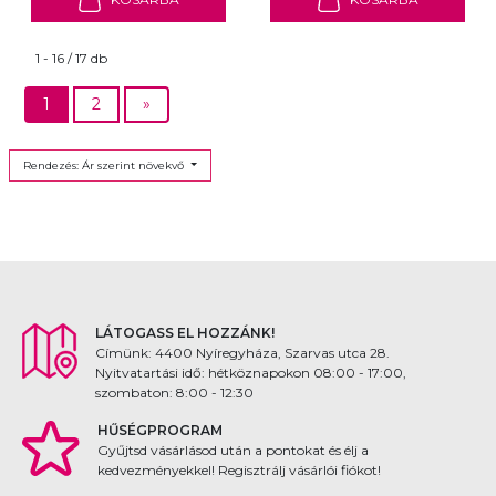
1 - 16 / 17 db
1
2
»
Rendezés: Ár szerint növekvő
LÁTOGASS EL HOZZÁNK!
Címünk: 4400 Nyíregyháza, Szarvas utca 28.
Nyitvatartási idő: hétköznapokon 08:00 - 17:00,
szombaton: 8:00 - 12:30
HŰSÉGPROGRAM
Gyűjtsd vásárlásod után a pontokat és élj a
kedvezményekkel! Regisztrálj vásárlói fiókot!