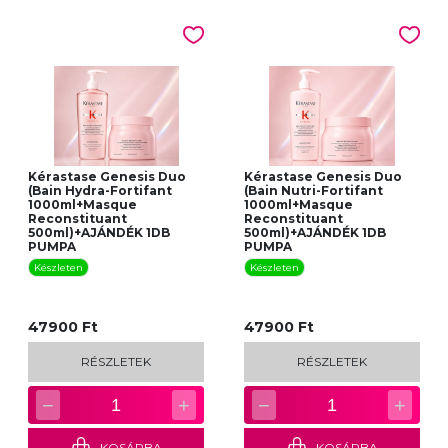
Kérastase Genesis Duo
Kérastase Genesis Duo
(Bain Hydra-Fortifant
(Bain Nutri-Fortifant
1000ml+Masque
1000ml+Masque
Reconstituant
Reconstituant
500ml)+AJÁNDÉK 1DB
500ml)+AJÁNDÉK 1DB
PUMPA
PUMPA
Készleten
Készleten
47900 Ft
47900 Ft
RÉSZLETEK
RÉSZLETEK
−
+
−
+
1
1
KOSÁRBA
KOSÁRBA