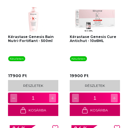
Kérastase Genesis Bain
Kérastase Genesis Cure
Nutri-Fortifiant - 500ml
Antichut - 10x6ML
Készleten
Készleten
17900 Ft
19900 Ft
RÉSZLETEK
RÉSZLETEK
−
+
−
+
1
1
KOSÁRBA
KOSÁRBA