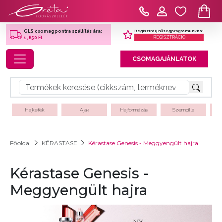
Regisztrálj hűségprogramunkba!
GLS csomagpontra szállítás ára:
REGISZTRÁCIÓ
1,850 Ft
Toggle navigation
CSOMAGAJÁNLATOK
Hajkefék
Ajak
Hajformázás
Szempilla
Főoldal
KÉRASTASE
Kérastase Genesis - Meggyengült hajra
Kérastase Genesis -
Meggyengült hajra