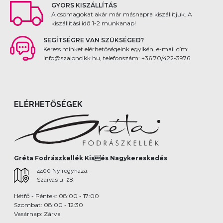
GYORS KISZÁLLÍTÁS
A csomagokat akár már másnapra kiszállítjuk. A
kiszállítási idő 1-2 munkanap!
SEGÍTSÉGRE VAN SZÜKSÉGED?
Keress minket elérhetőségeink egyikén, e-mail cím:
info@szaloncikk.hu, telefonszám: +36 70/422-3976
ELÉRHETŐSÉGEK
Gréta Fodrászkellék Kisés Nagykereskedés
4400 Nyíregyháza,
Szarvas u. 28.
Hétfő - Péntek: 08:00 - 17:00
Szombat: 08:00 - 12:30
Vasárnap: Zárva