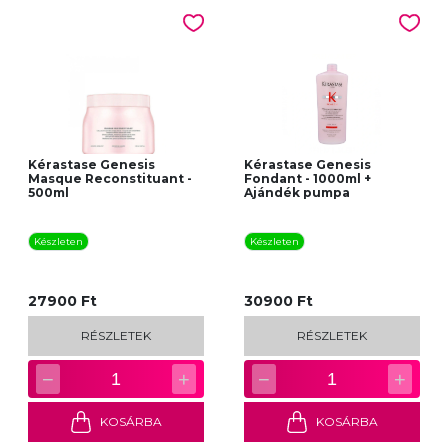
Kérastase Genesis
Kérastase Genesis
Masque Reconstituant -
Fondant - 1000ml +
500ml
Ajándék pumpa
Készleten
Készleten
27900 Ft
30900 Ft
RÉSZLETEK
RÉSZLETEK
−
+
−
+
1
1
KOSÁRBA
KOSÁRBA