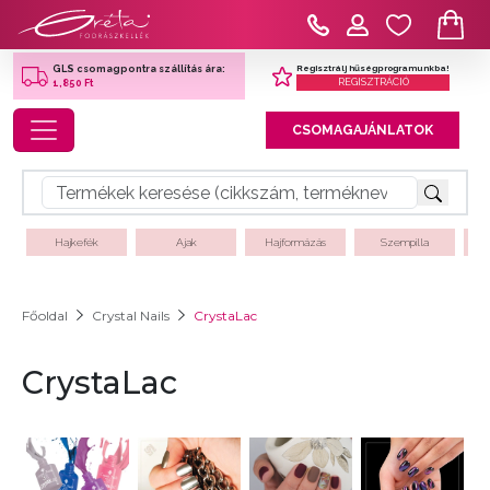
Regisztrálj hűségprogramunkba!
GLS csomagpontra szállítás ára:
REGISZTRÁCIÓ
1,850 Ft
Toggle navigation
CSOMAGAJÁNLATOK
Hajkefék
Ajak
Hajformázás
Szempilla
Főoldal
Crystal Nails
CrystaLac
CrystaLac