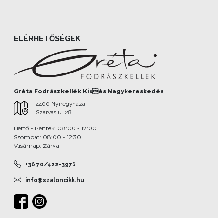
ELÉRHETŐSÉGEK
Gréta Fodrászkellék Kisés Nagykereskedés
4400 Nyíregyháza,
Szarvas u. 28.
Hétfő - Péntek: 08:00 - 17:00
Szombat: 08:00 - 12:30
Vasárnap: Zárva
+36 70/422-3976
info@szaloncikk.hu