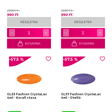
2330 Ft
2330 Ft
990 Ft
990 Ft
RÉSZLETEK
RÉSZLETEK
−
+
−
+
1
1
KOSÁRBA
KOSÁRBA
-57.5 %
-57.5 %
GL53 Fashion CrystaLac
GL57 Fashion CrystaLac
4ml - Korall rózsa
4ml - Otelló