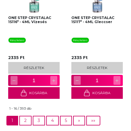
ONE STEP CRYSTALAC
ONE STEP CRYSTALAC
1S116* - 4ML Vízesés
1S117* - 4ML Gleccser
Készleten
Készleten
2335 Ft
2335 Ft
RÉSZLETEK
RÉSZLETEK
−
+
−
+
1
1
KOSÁRBA
KOSÁRBA
1 - 16 / 393 db
1
2
3
4
5
»
»»