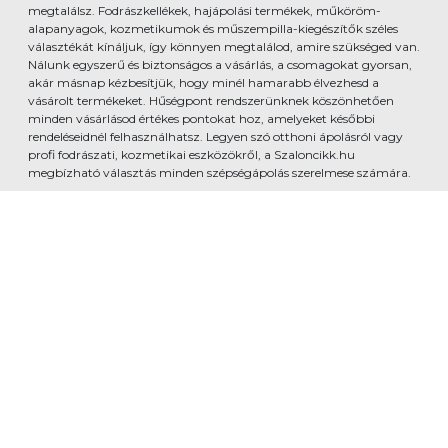
megtalálsz. Fodrászkellékek, hajápolási termékek, műköröm-
alapanyagok, kozmetikumok és műszempilla-kiegészítők széles
választékát kínáljuk, így könnyen megtalálod, amire szükséged van.
Nálunk egyszerű és biztonságos a vásárlás, a csomagokat gyorsan,
akár másnap kézbesítjük, hogy minél hamarabb élvezhesd a
vásárolt termékeket. Hűségpont rendszerünknek köszönhetően
minden vásárlásod értékes pontokat hoz, amelyeket későbbi
rendeléseidnél felhasználhatsz. Legyen szó otthoni ápolásról vagy
profi fodrászati, kozmetikai eszközökről, a Szaloncikk.hu
megbízható választás minden szépségápolás szerelmese számára.