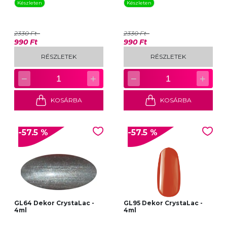
Készleten
Készleten
2330 Ft
2330 Ft
990 Ft
990 Ft
RÉSZLETEK
RÉSZLETEK
−
+
−
+
1
1
KOSÁRBA
KOSÁRBA
-57.5 %
-57.5 %
GL64 Dekor CrystaLac -
GL95 Dekor CrystaLac -
4ml
4ml