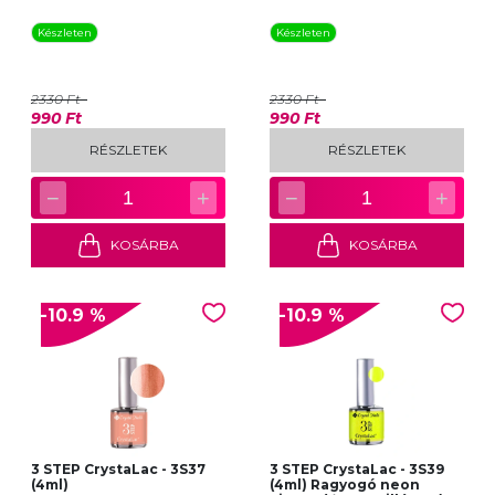
Készleten
Készleten
2330 Ft
2330 Ft
990 Ft
990 Ft
RÉSZLETEK
RÉSZLETEK
−
+
−
+
1
1
KOSÁRBA
KOSÁRBA
-10.9 %
-10.9 %
3 STEP CrystaLac - 3S37
3 STEP CrystaLac - 3S39
(4ml)
(4ml) Ragyogó neon