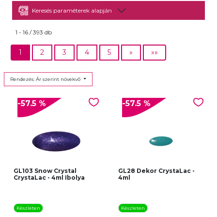
Keresés paraméterek alapján
1 - 16 / 393 db
1
2
3
4
5
»
»»
Rendezés: Ár szerint növekvő
-57.5 %
-57.5 %
GL103 Snow Crystal
GL28 Dekor CrystaLac -
CrystaLac - 4ml Ibolya
4ml
Készleten
Készleten