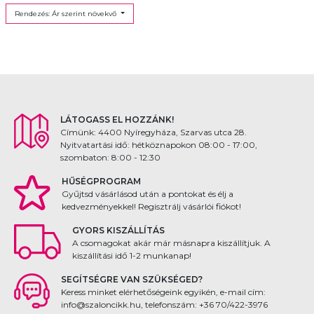
Rendezés: Ár szerint növekvő
LÁTOGASS EL HOZZÁNK!
Címünk: 4400 Nyíregyháza, Szarvas utca 28.
Nyitvatartási idő: hétköznapokon 08:00 - 17:00,
szombaton: 8:00 - 12:30
HŰSÉGPROGRAM
Gyűjtsd vásárlásod után a pontokat és élj a
kedvezményekkel! Regisztrálj vásárlói fiókot!
GYORS KISZÁLLÍTÁS
A csomagokat akár már másnapra kiszállítjuk. A
kiszállítási idő 1-2 munkanap!
SEGÍTSÉGRE VAN SZÜKSÉGED?
Keress minket elérhetőségeink egyikén, e-mail cím:
info@szaloncikk.hu, telefonszám: +36 70/422-3976