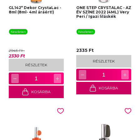
GL142* Dekor CrystaLac -
ONE STEP CRYSTALAC - AZ
8ml (8ml- 4ml áráért!)
ÉV SZÍNE 2022 (4ML) Very
Peri / Igazi liláskék
Készleten
Készleten
2335 Ft
2945 Ft
2330 Ft
RÉSZLETEK
RÉSZLETEK
−
+
1
−
+
1
KOSÁRBA
KOSÁRBA