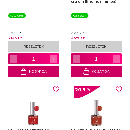
citrom (finomcsillámos)
Készleten
Készleten
2385 Ft
2385 Ft
2125 Ft
2125 Ft
RÉSZLETEK
RÉSZLETEK
−
+
−
+
1
1
KOSÁRBA
KOSÁRBA
-20.9 %