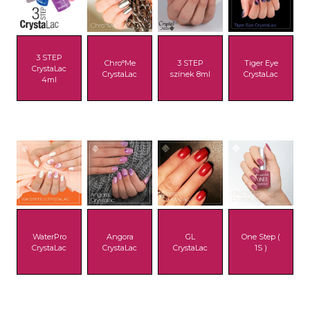
3 STEP
Chro°Me
3 STEP
Tiger Eye
CrystaLac
CrystaLac
színek 8ml
CrystaLac
4ml
WaterPro
Angora
GL
One Step (
CrystaLac
CrystaLac
CrystaLac
1S )