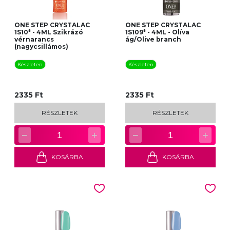
ONE STEP CRYSTALAC
ONE STEP CRYSTALAC
1S10* - 4ML Szikrázó
1S109* - 4ML - Olíva
vérnarancs
ág/Olive branch
(nagycsillámos)
Készleten
Készleten
2335 Ft
2335 Ft
RÉSZLETEK
RÉSZLETEK
−
+
−
+
1
1
KOSÁRBA
KOSÁRBA