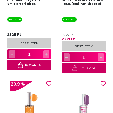
GL2 Dekor CrystaLac -
GL137* DEKOR CRYSTALAC
4ml Ferrari piros
- 8ML (8ml- 4ml áráért!)
Készleten
Készleten
2325 Ft
2945 Ft
2330 Ft
RÉSZLETEK
RÉSZLETEK
−
+
1
−
+
1
KOSÁRBA
KOSÁRBA
-20.9 %