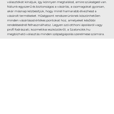
választékát kínáljuk, így könnyen megtalálod, amire szükséged van.
Nálunk egyszerű és biztonságos a vásárlás, a csomagokat gyorsan,
akár másnap kézbesítjük, hogy minél hamarabb élvezhesd a
vásárolt termékeket. Hűségpont rendszerünknek köszönhetően
minden vásárlásod értékes pontokat hoz, amelyeket későbbi
rendeléseidnél felhasználhatsz. Legyen szó otthoni ápolásról vagy
profi fodrászati, kozmetikai eszközökről, a Szaloncikk.hu
megbízható választás minden szépségápolás szerelmese számára.