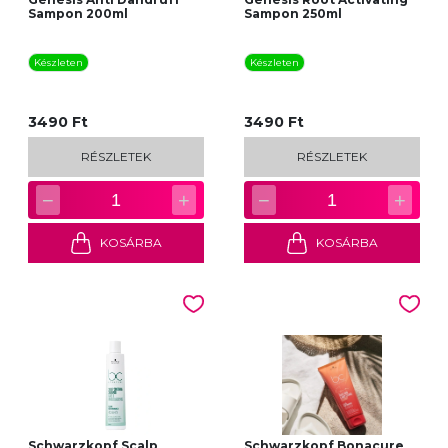
Sampon 200ml
Sampon 250ml
Készleten
Készleten
3490 Ft
3490 Ft
RÉSZLETEK
RÉSZLETEK
−
+
−
+
1
1
KOSÁRBA
KOSÁRBA
Schwarzkopf Scalp
Schwarzkopf Bonacure