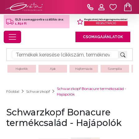
Regisztrálj hűségprogramunkba!
GLS csomagpontra szállítás ára:
REGISZTRÁCIÓ
1,850 Ft
Toggle navigation
CSOMAGAJÁNLATOK
Hajkefék
Ajak
Hajformázás
Szempilla
Schwarzkopf Bonacure termékcsalád -
Főoldal
Schwarzkopf
Hajápolók
Schwarzkopf Bonacure
termékcsalád - Hajápolók