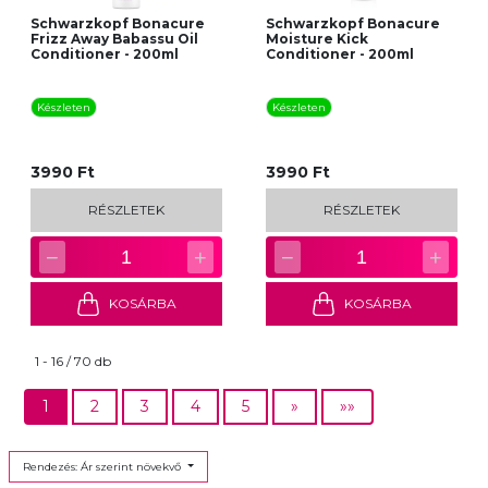
Schwarzkopf Bonacure
Schwarzkopf Bonacure
Frizz Away Babassu Oil
Moisture Kick
Conditioner - 200ml
Conditioner - 200ml
Készleten
Készleten
3990 Ft
3990 Ft
RÉSZLETEK
RÉSZLETEK
−
+
−
+
1
1
KOSÁRBA
KOSÁRBA
1 - 16 / 70 db
1
2
3
4
5
»
»»
Rendezés: Ár szerint növekvő