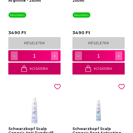
Arginine - 250ml
250ml
Készleten
Készleten
3490 Ft
3490 Ft
RÉSZLETEK
RÉSZLETEK
−
+
−
+
1
1
KOSÁRBA
KOSÁRBA
Schwarzkopf Scalp
Schwarzkopf Scalp
Genesis Anti Dandruff
Genesis Root Activating