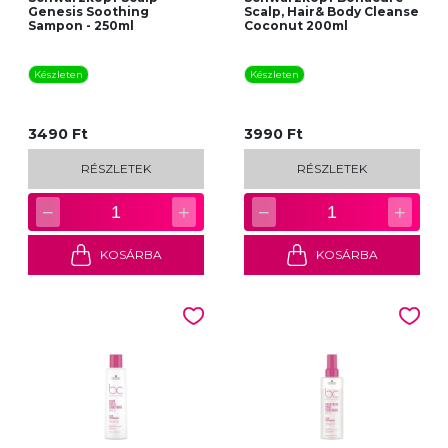
Genesis Soothing
Scalp, Hair& Body Cleanse
Sampon - 250ml
Coconut 200ml
Készleten
Készleten
3490 Ft
3990 Ft
RÉSZLETEK
RÉSZLETEK
−
+
−
+
1
1
KOSÁRBA
KOSÁRBA