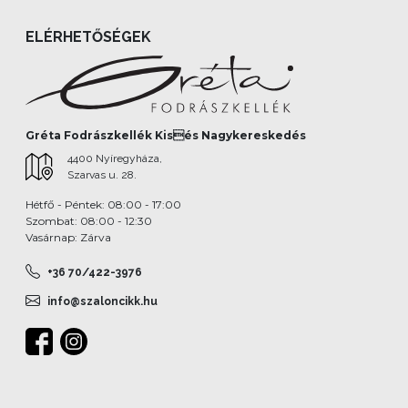
ELÉRHETŐSÉGEK
Gréta Fodrászkellék Kisés Nagykereskedés
4400 Nyíregyháza,
Szarvas u. 28.
Hétfő - Péntek: 08:00 - 17:00
Szombat: 08:00 - 12:30
Vasárnap: Zárva
+36 70/422-3976
info@szaloncikk.hu