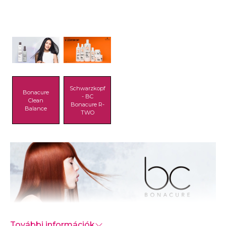
Schwarzkopf
Bonacure
- BC
Clean
Bonacure R-
Balance
TWO
További információk