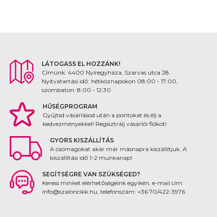
LÁTOGASS EL HOZZÁNK!
Címünk: 4400 Nyíregyháza, Szarvas utca 28.
Nyitvatartási idő: hétköznapokon 08:00 - 17:00,
szombaton: 8:00 - 12:30
HŰSÉGPROGRAM
Gyűjtsd vásárlásod után a pontokat és élj a
kedvezményekkel! Regisztrálj vásárlói fiókot!
GYORS KISZÁLLÍTÁS
A csomagokat akár már másnapra kiszállítjuk. A
kiszállítási idő 1-2 munkanap!
SEGÍTSÉGRE VAN SZÜKSÉGED?
Keress minket elérhetőségeink egyikén, e-mail cím:
info@szaloncikk.hu, telefonszám: +36 70/422-3976