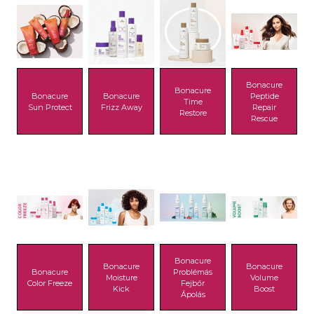
Bonacure
Bonacure
Bonacure
Bonacure
Peptide
Time
Sun Protect
Frizz Away
Repair
Restore
Rescue
Bonacure
Bonacure
Bonacure
Bonacure
Problémás
Moisture
Volume
Color Freeze
Fejbőr
Kick
Boost
Ápolás