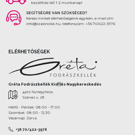
kiszállítási idő 1-2 munkanap!
SEGÍTSÉGRE VAN SZÜKSÉGED?
Keress minket elérhetőségeink egyikén, e-mail cím:
info@szaloncikk.hu, telefonszám: +36 70/422-3976
ELÉRHETŐSÉGEK
Gréta Fodrászkellék Kisés Nagykereskedés
4400 Nyíregyháza,
Szarvas u. 28.
Hétfő - Péntek: 08:00 - 17:00
Szombat: 08:00 - 12:30
Vasárnap: Zárva
+36 70/422-3976