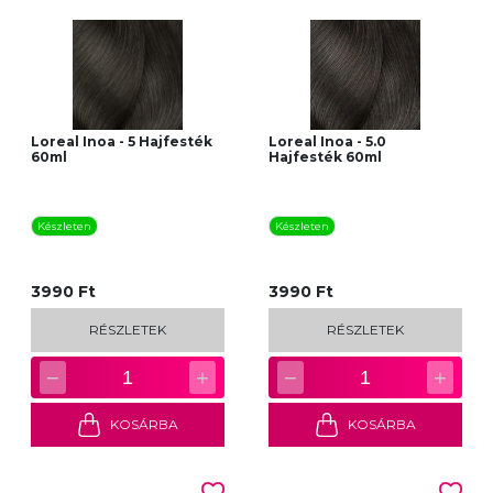
Loreal Inoa - 5 Hajfesték
Loreal Inoa - 5.0
60ml
Hajfesték 60ml
Készleten
Készleten
3990 Ft
3990 Ft
RÉSZLETEK
RÉSZLETEK
−
+
−
+
1
1
KOSÁRBA
KOSÁRBA