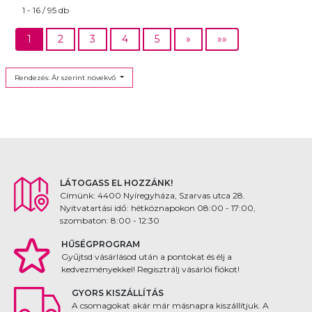
1 - 16 / 95 db
1
2
3
4
5
»
»»
Rendezés: Ár szerint növekvő
LÁTOGASS EL HOZZÁNK!
Címünk: 4400 Nyíregyháza, Szarvas utca 28.
Nyitvatartási idő: hétköznapokon 08:00 - 17:00,
szombaton: 8:00 - 12:30
HŰSÉGPROGRAM
Gyűjtsd vásárlásod után a pontokat és élj a
kedvezményekkel! Regisztrálj vásárlói fiókot!
GYORS KISZÁLLÍTÁS
A csomagokat akár már másnapra kiszállítjuk. A