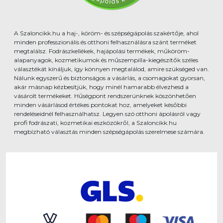
A Szaloncikk.hu a haj-, köröm- és szépségápolás szakértője, ahol
minden professzionális és otthoni felhasználásra szánt terméket
megtalálsz. Fodrászkellékek, hajápolási termékek, műköröm-
alapanyagok, kozmetikumok és műszempilla-kiegészítők széles
választékát kínáljuk, így könnyen megtalálod, amire szükséged van.
Nálunk egyszerű és biztonságos a vásárlás, a csomagokat gyorsan,
akár másnap kézbesítjük, hogy minél hamarabb élvezhesd a
vásárolt termékeket. Hűségpont rendszerünknek köszönhetően
minden vásárlásod értékes pontokat hoz, amelyeket későbbi
rendeléseidnél felhasználhatsz. Legyen szó otthoni ápolásról vagy
profi fodrászati, kozmetikai eszközökről, a Szaloncikk.hu
megbízható választás minden szépségápolás szerelmese számára.