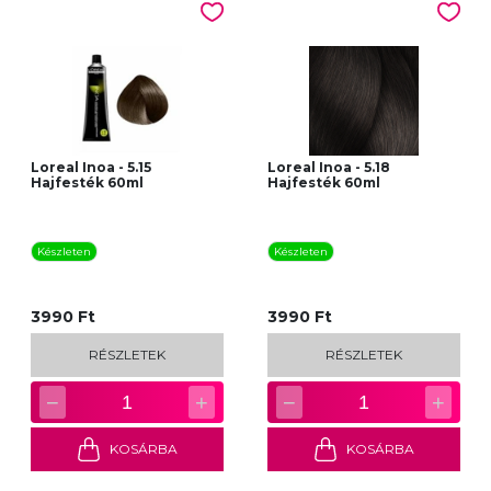
Loreal Inoa - 5.15
Loreal Inoa - 5.18
Hajfesték 60ml
Hajfesték 60ml
Készleten
Készleten
3990 Ft
3990 Ft
RÉSZLETEK
RÉSZLETEK
−
+
−
+
1
1
KOSÁRBA
KOSÁRBA