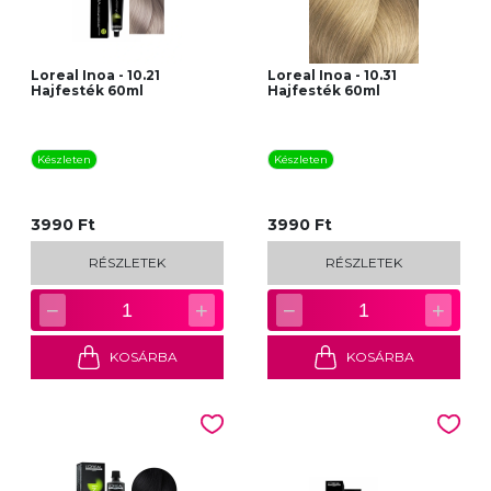
Loreal Inoa - 10.21
Loreal Inoa - 10.31
Hajfesték 60ml
Hajfesték 60ml
Készleten
Készleten
3990 Ft
3990 Ft
RÉSZLETEK
RÉSZLETEK
−
+
−
+
1
1
KOSÁRBA
KOSÁRBA