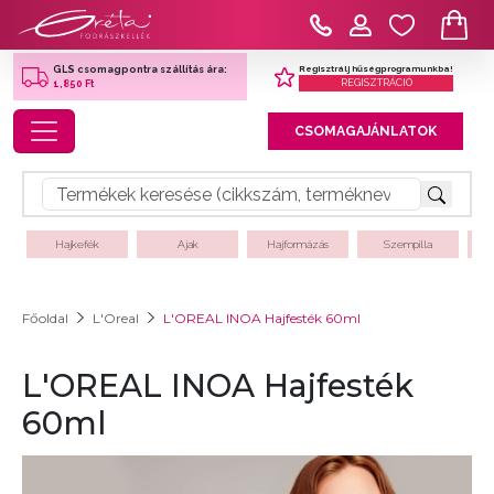
Regisztrálj hűségprogramunkba!
GLS csomagpontra szállítás ára:
REGISZTRÁCIÓ
1,850 Ft
Toggle navigation
CSOMAGAJÁNLATOK
Hajkefék
Ajak
Hajformázás
Szempilla
Főoldal
L'Oreal
L'OREAL INOA Hajfesték 60ml
L'OREAL INOA Hajfesték
60ml