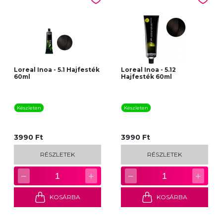
Loreal Inoa - 5.1 Hajfesték
Loreal Inoa - 5.12
60ml
Hajfesték 60ml
Készleten
Készleten
3990 Ft
3990 Ft
RÉSZLETEK
RÉSZLETEK
−
+
−
+
1
1
KOSÁRBA
KOSÁRBA