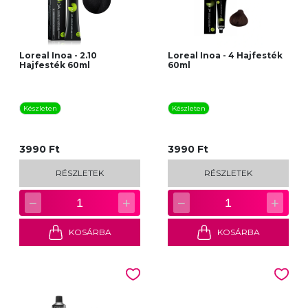
Loreal Inoa - 2.10
Loreal Inoa - 4 Hajfesték
Hajfesték 60ml
60ml
Készleten
Készleten
3990 Ft
3990 Ft
RÉSZLETEK
RÉSZLETEK
−
+
−
+
1
1
KOSÁRBA
KOSÁRBA