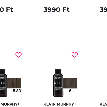
0 Ft
3990 Ft
3
 MURPHY+
KEVIN MURPHY+
KE