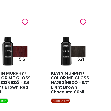
VIN MURPHY+
KEVIN MURPHY+
LOR ME GLOSS
COLOR ME GLOSS
SZÍNEZŐ - 5.6
HAJSZÍNEZŐ - 5.71
ht Brown Red
Light Brown
ML
Chocolate 60ML
leten
Készlethiány