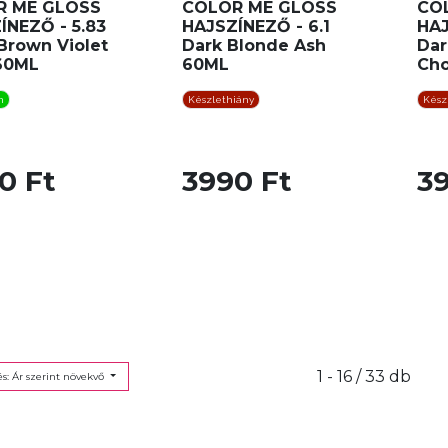
R ME GLOSS
COLOR ME GLOSS
CO
ÍNEZŐ - 5.83
HAJSZÍNEZŐ - 6.1
HAJ
Brown Violet
Dark Blonde Ash
Dar
60ML
60ML
Cho
n
Készlethiány
Kész
0 Ft
3990 Ft
3
1 - 16 / 33 db
s: Ár szerint növekvő