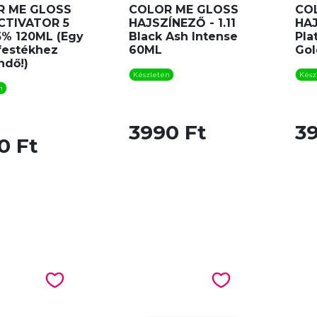
R ME GLOSS
COLOR ME GLOSS
CO
CTIVATOR 5
HAJSZÍNEZŐ - 1.11
HAJ
,5% 120ML (Egy
Black Ash Intense
Pla
festékhez
60ML
Gol
ndő!)
Készleten
Kész
n
3990 Ft
3
0 Ft