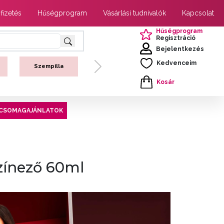
 fizetés
Hűségprogram
Vásárlási tudnivalók
Kapcsolat
Hűségprogram
Regisztráció
Bejelentkezés
Kedvenceim
Szempilla
Next
Kosár
CSOMAGAJÁNLATOK
zínező 60ml