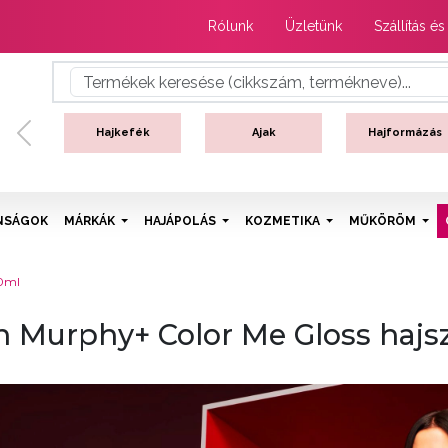
Rólunk
Üzletünk
Szállítás és
Hajkefék
Ajak
Hajformázás
Previous
NSÁGOK
MÁRKÁK
HAJÁPOLÁS
KOZMETIKA
MŰKÖRÖM
60ml
n Murphy+ Color Me Gloss hajs