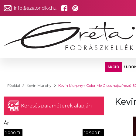
info@szaloncikk.hu
AKCIÓ
ÚJDO
Főoldal
Kevin Murphy
Kevin Murphy+ Color Me Gloss hajszínező 
Kevi
Keresés paraméterek alapján
Ár
1 000 Ft
10 900 Ft