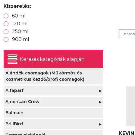
Kiszerelés:
60 ml
120 ml
250 ml
Rendezé
900 ml
Keresés kategóriák alapján
Ajándék csomagok (Műkörmös és
kozmetikus kezdő/profi csomagok)
Alfaparf
▶
American Crew
Alfaparf Evolution Hajfesték
▶
▶
Balmain
Alfaparf Revolution Hajfesték
American Crew 3in1 (tusfürdő, sampon,
Alfaparf Oxid'o Stabilized Peroxide
(Hajszínező) 90ml
kondicionáló)
Cream 90ml
BrillBird
▶
Alfaparf Style Stories termékek -
American Crew Borotválkozási termékek
KEVIN