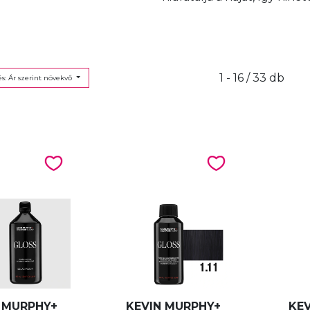
1 - 16 / 33 db
s: Ár szerint növekvő
 MURPHY+
KEVIN MURPHY+
KE