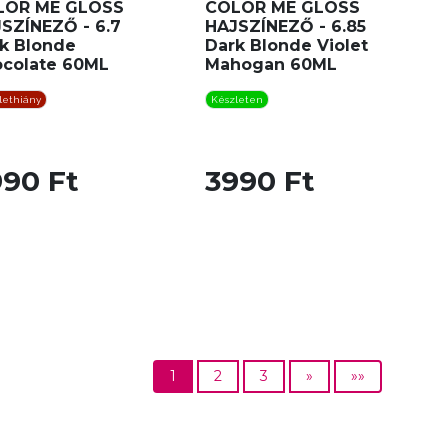
LOR ME GLOSS
COLOR ME GLOSS
SZÍNEZŐ - 6.7
HAJSZÍNEZŐ - 6.85
k Blonde
Dark Blonde Violet
colate 60ML
Mahogan 60ML
lethiány
Készleten
990 Ft
3990 Ft
1
2
3
»
»»