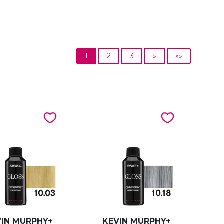
1
2
3
»
»»
VIN MURPHY+
KEVIN MURPHY+