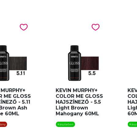
 MURPHY+
KEVIN MURPHY+
KE
R ME GLOSS
COLOR ME GLOSS
CO
NEZŐ - 5.11
HAJSZÍNEZŐ - 5.5
HAJ
 Brown Ash
Light Brown
Lig
se 60ML
Mahogany 60ML
60
iány
Készleten
Kész