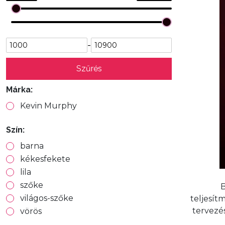
-
Szűrés
Márka:
Kevin Murphy
Szín:
barna
kékesfekete
lila
szőke
B
világos-szőke
teljesít
tervezé
vörös