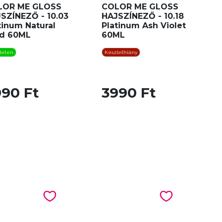
LOR ME GLOSS
COLOR ME GLOSS
SZÍNEZŐ - 10.03
HAJSZÍNEZŐ - 10.18
tinum Natural
Platinum Ash Violet
d 60ML
60ML
leten
Készlethiány
990 Ft
3990 Ft