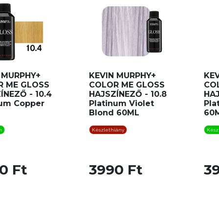
 MURPHY+
KEVIN MURPHY+
KE
R ME GLOSS
COLOR ME GLOSS
CO
ÍNEZŐ - 10.4
HAJSZÍNEZŐ - 10.8
HAJ
num Copper
Platinum Violet
Pla
Blond 60ML
60
n
Készlethiány
Kész
0 Ft
3990 Ft
3