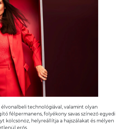
lvonalbeli technológiával, valamint olyan
gító félpermanens, folyékony savas színező egyedi
 kölcsönöz, helyreállítja a hajszálakat és mélyen
tetlenül erős.