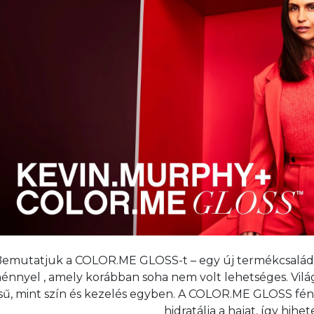
emutatjuk a COLOR.ME GLOSS-t – egy új termékcsalád é
ménnyel , amely korábban soha nem volt lehetséges. Vilá
sű, mint szín és kezelés egyben. A COLOR.ME GLOSS fényt
hidratálja a hajat, így hihe