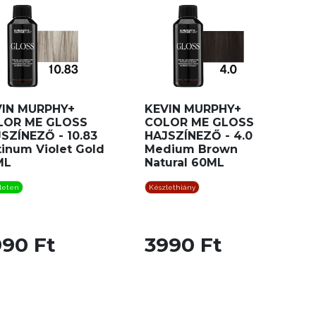
VIN MURPHY+
KEVIN MURPHY+
LOR ME GLOSS
COLOR ME GLOSS
SZÍNEZŐ - 10.83
HAJSZÍNEZŐ - 4.0
tinum Violet Gold
Medium Brown
ML
Natural 60ML
leten
Készlethiány
990 Ft
3990 Ft