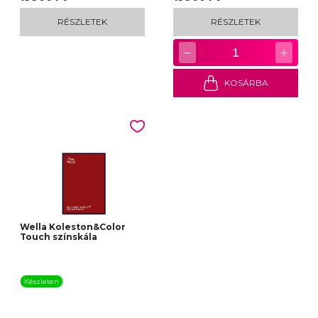
RÉSZLETEK
RÉSZLETEK
−
+
1
KOSÁRBA
Wella Koleston&Color
Touch színskála
Készleten