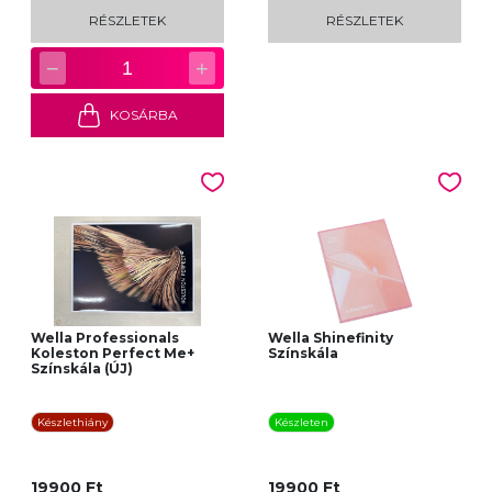
RÉSZLETEK
RÉSZLETEK
−
+
1
KOSÁRBA
Wella Professionals
Wella Shinefinity
Koleston Perfect Me+
Színskála
Színskála (ÚJ)
Készlethiány
Készleten
19900 Ft
19900 Ft