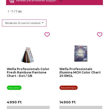
Keresés paraméterek alapján
1 - 7 / 7 db
Rendezés: Ár szerint növekvő
Wella Professionals Color
Wella Professionals
Fresh Rainbow Pantone
Illumina MCH Color Chart
Chart - Dot / GB
20 ENGL
Készleten
Készlethiány
4990 Ft
14900 Ft