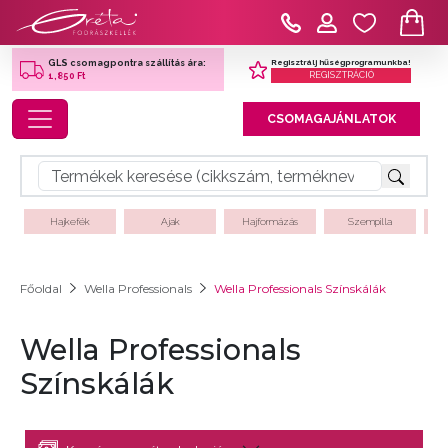
Regisztrálj hűségprogramunkba!
GLS csomagpontra szállítás ára:
REGISZTRÁCIÓ
1,850 Ft
Toggle navigation
CSOMAGAJÁNLATOK
Hajkefék
Ajak
Hajformázás
Szempilla
Főoldal
Wella Professionals
Wella Professionals Színskálák
Wella Professionals
Színskálák