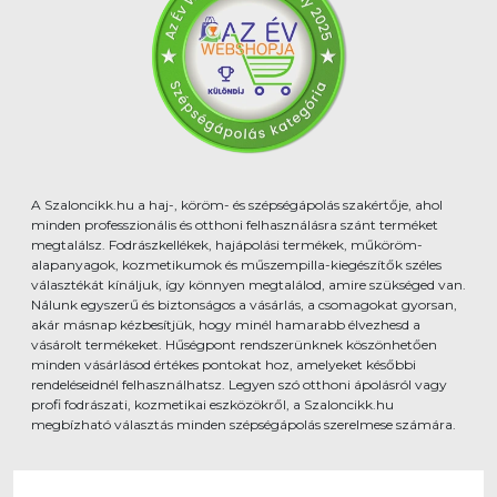
A Szaloncikk.hu a haj-, köröm- és szépségápolás szakértője, ahol
minden professzionális és otthoni felhasználásra szánt terméket
megtalálsz. Fodrászkellékek, hajápolási termékek, műköröm-
alapanyagok, kozmetikumok és műszempilla-kiegészítők széles
választékát kínáljuk, így könnyen megtalálod, amire szükséged van.
Nálunk egyszerű és biztonságos a vásárlás, a csomagokat gyorsan,
akár másnap kézbesítjük, hogy minél hamarabb élvezhesd a
vásárolt termékeket. Hűségpont rendszerünknek köszönhetően
minden vásárlásod értékes pontokat hoz, amelyeket későbbi
rendeléseidnél felhasználhatsz. Legyen szó otthoni ápolásról vagy
profi fodrászati, kozmetikai eszközökről, a Szaloncikk.hu
megbízható választás minden szépségápolás szerelmese számára.