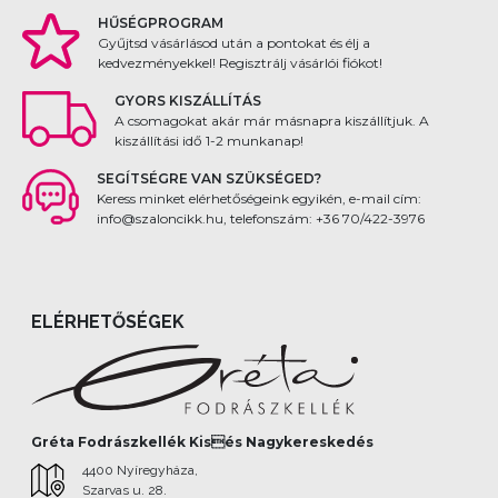
HŰSÉGPROGRAM
Gyűjtsd vásárlásod után a pontokat és élj a
kedvezményekkel! Regisztrálj vásárlói fiókot!
GYORS KISZÁLLÍTÁS
A csomagokat akár már másnapra kiszállítjuk. A
kiszállítási idő 1-2 munkanap!
SEGÍTSÉGRE VAN SZÜKSÉGED?
Keress minket elérhetőségeink egyikén, e-mail cím:
info@szaloncikk.hu, telefonszám: +36 70/422-3976
ELÉRHETŐSÉGEK
Gréta Fodrászkellék Kisés Nagykereskedés
4400 Nyíregyháza,
Szarvas u. 28.