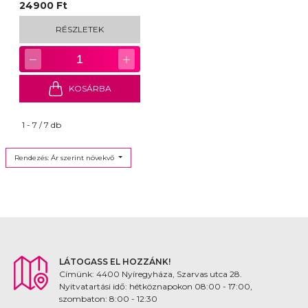
24900 Ft
RÉSZLETEK
−
+
1
KOSÁRBA
1 - 7 / 7 db
Rendezés: Ár szerint növekvő
LÁTOGASS EL HOZZÁNK!
Címünk: 4400 Nyíregyháza, Szarvas utca 28.
Nyitvatartási idő: hétköznapokon 08:00 - 17:00,
szombaton: 8:00 - 12:30