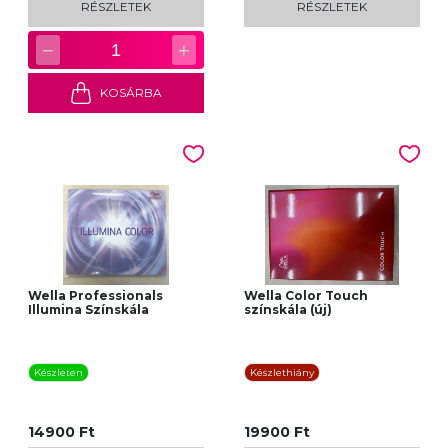
RÉSZLETEK
RÉSZLETEK
−
+
1
KOSÁRBA
Wella Professionals
Wella Color Touch
Illumina Színskála
színskála (új)
Készleten
Készlethiány
14900 Ft
19900 Ft