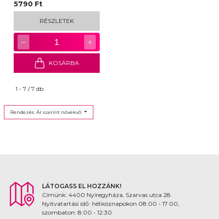
5790 Ft
RÉSZLETEK
−
+
1
KOSÁRBA
1 - 7 / 7 db
Rendezés: Ár szerint növekvő
LÁTOGASS EL HOZZÁNK!
Címünk: 4400 Nyíregyháza, Szarvas utca 28.
Nyitvatartási idő: hétköznapokon 08:00 - 17:00,
szombaton: 8:00 - 12:30