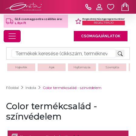
Regisztrálj hűségprogramunkba!
GLS csomagpontra szállítás ára:
REGISZTRÁCIÓ
1,850 Ft
Toggle navigation
CSOMAGAJÁNLATOK
Hajkefék
Ajak
Hajformázás
Szempilla
Főoldal
Indola
Color termékcsalád - színvédelem
Color termékcsalád -
színvédelem