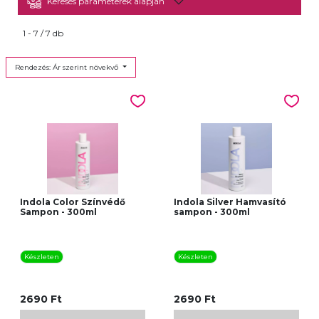
Keresés paraméterek alapján
1 - 7 / 7 db
Rendezés: Ár szerint növekvő
Indola Color Színvédő
Indola Silver Hamvasító
Sampon - 300ml
sampon - 300ml
Készleten
Készleten
2690 Ft
2690 Ft