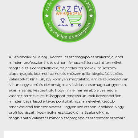
A Szaloncikk.hu a haj-, köröm- és szépségápolás szakértője, ahol
minden professzionális és otthoni felhasználásra szánt terméket
megtalálsz. Fodrászkellékek, hajápolási termékek, műköröm-
alapanyagok, kozmetikumok és műszempilla-kiegészítők széles
választékát kínáljuk, így könnyen megtalálod, amire szükséged van.
Nálunk egyszerű és biztonságos a vásárlás, a csomagokat gyorsan,
akár másnap kézbesítjük, hogy minél hamarabb élvezhesd a
vásárolt termékeket. Hűségpont rendszerünknek köszönhetően
minden vásárlásod értékes pontokat hoz, amelyeket későbbi
rendeléseidnél felhasználhatsz. Legyen szó otthoni ápolásról vagy
profi fodrászati, kozmetikai eszközökről, a Szaloncikk.hu
megbízható választás minden szépségápolás szerelmese számára.