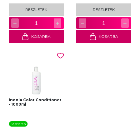
RÉSZLETEK
RÉSZLETEK
−
+
−
+
1
1
KOSÁRBA
KOSÁRBA
Indola Color Conditioner
- 1000ml
Készleten