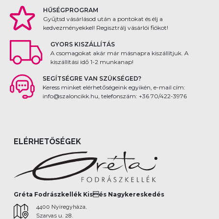
HŰSÉGPROGRAM
Gyűjtsd vásárlásod után a pontokat és élj a
kedvezményekkel! Regisztrálj vásárlói fiókot!
GYORS KISZÁLLÍTÁS
A csomagokat akár már másnapra kiszállítjuk. A
kiszállítási idő 1-2 munkanap!
SEGÍTSÉGRE VAN SZÜKSÉGED?
Keress minket elérhetőségeink egyikén, e-mail cím:
info@szaloncikk.hu, telefonszám: +36 70/422-3976
ELÉRHETŐSÉGEK
Gréta Fodrászkellék Kisés Nagykereskedés
4400 Nyíregyháza,
Szarvas u. 28.