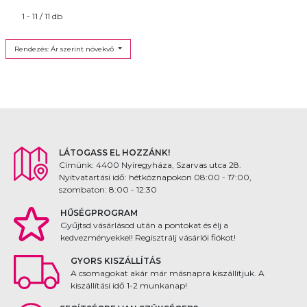
1 - 11 / 11 db
Rendezés: Ár szerint növekvő
LÁTOGASS EL HOZZÁNK!
Címünk: 4400 Nyíregyháza, Szarvas utca 28.
Nyitvatartási idő: hétköznapokon 08:00 - 17:00,
szombaton: 8:00 - 12:30
HŰSÉGPROGRAM
Gyűjtsd vásárlásod után a pontokat és élj a
kedvezményekkel! Regisztrálj vásárlói fiókot!
GYORS KISZÁLLÍTÁS
A csomagokat akár már másnapra kiszállítjuk. A
kiszállítási idő 1-2 munkanap!