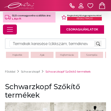
Regisztrálj hűségprogramunkba!
GLS csomagpontra szállítás ára:
REGISZTRÁCIÓ
1,850 Ft
Toggle navigation
CSOMAGAJÁNLATOK
Hajkefék
Ajak
Hajformázás
Szempilla
Főoldal
Schwarzkopf
Schwarzkopf Szőkítő termékek
Schwarzkopf Szőkítő
termékek