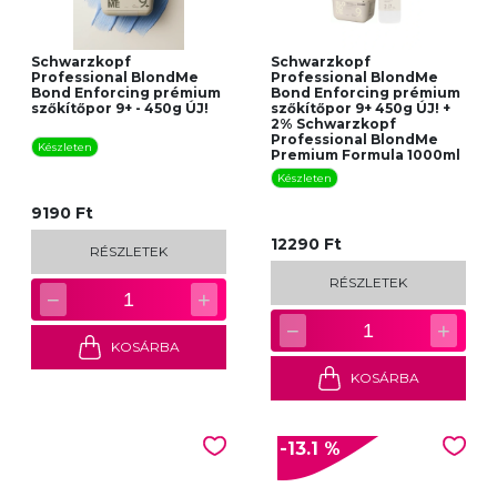
Schwarzkopf
Schwarzkopf
Professional BlondMe
Professional BlondMe
Bond Enforcing prémium
Bond Enforcing prémium
szőkítőpor 9+ - 450g ÚJ!
szőkítőpor 9+ 450g ÚJ! +
2% Schwarzkopf
Professional BlondMe
Készleten
Premium Formula 1000ml
Készleten
9190 Ft
12290 Ft
RÉSZLETEK
RÉSZLETEK
−
+
1
−
+
1
KOSÁRBA
KOSÁRBA
-13.1 %