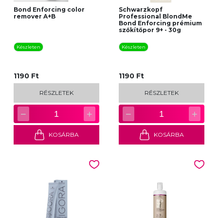
Bond Enforcing color
Schwarzkopf
remover A+B
Professional BlondMe
Bond Enforcing prémium
szőkítőpor 9+ - 30g
Készleten
Készleten
1190 Ft
1190 Ft
RÉSZLETEK
RÉSZLETEK
−
+
−
+
1
1
KOSÁRBA
KOSÁRBA