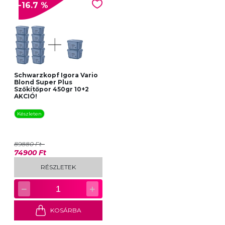
-16.7 %
Schwarzkopf Igora Vario
Blond Super Plus
Szőkítőpor 450gr 10+2
AKCIÓ!
Készleten
89880 Ft
74900 Ft
RÉSZLETEK
−
+
1
KOSÁRBA