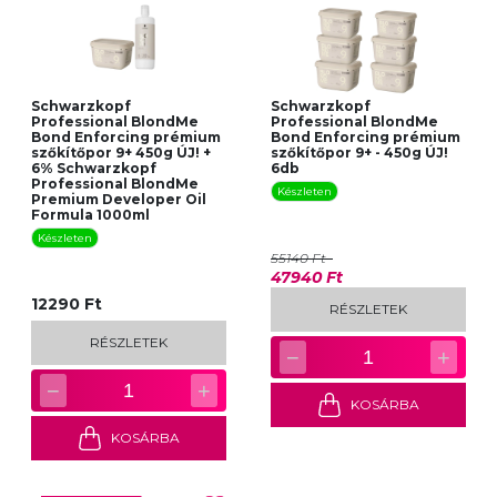
Schwarzkopf
Schwarzkopf
Professional BlondMe
Professional BlondMe
Bond Enforcing prémium
Bond Enforcing prémium
szőkítőpor 9+ 450g ÚJ! +
szőkítőpor 9+ - 450g ÚJ!
6% Schwarzkopf
6db
Professional BlondMe
Készleten
Premium Developer Oil
Formula 1000ml
Készleten
55140 Ft
47940 Ft
12290 Ft
RÉSZLETEK
RÉSZLETEK
−
+
1
−
+
1
KOSÁRBA
KOSÁRBA