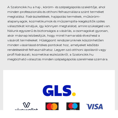
A Szaloncikk.hu a haj-, köröm- és szépségápolás szakértője, ahol
minden professzionális és otthoni felhasználásra szánt terméket
megtalálsz. Fodrászkellékek, hajápolási termékek, műköröm-
alapanyagok, kozmetikumok és műszempilla-kiegészítők széles
választékát kínáljuk, így könnyen megtalálod, amire szükséged van.
Nálunk egyszerű és biztonságos a vásárlás, a csomagokat gyorsan,
akár másnap kézbesítjük, hogy minél hamarabb élvezhesd a
vásárolt termékeket. Hűségpont rendszerünknek köszönhetően
minden vásárlásod értékes pontokat hoz, amelyeket későbbi
rendeléseidnél felhasználhatsz. Legyen szó otthoni ápolásról vagy
profi fodrászati, kozmetikai eszközökről, a Szaloncikk.hu
megbízható választás minden szépségápolás szerelmese számára.