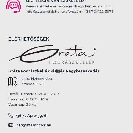
SEGÍTSÉGRE VAN SZÜKSÉGED?
Keress minket elérhetőségeink egyikén, e-mail cím:
info@szaloncikk.hu, telefonszám: +36 70/422-3976
ELÉRHETŐSÉGEK
Gréta Fodrászkellék Kisés Nagykereskedés
4400 Nyíregyháza,
Szarvas u. 28.
Hétfő - Péntek: 08:00 - 17:00
Szombat: 08:00 - 12:30
Vasárnap: Zárva
+36 70/422-3976
info@szaloncikk.hu