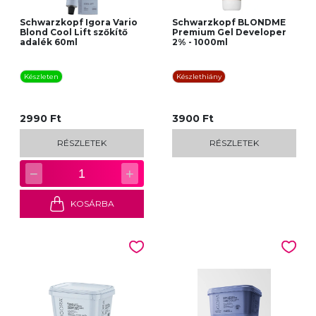
Schwarzkopf Igora Vario
Schwarzkopf BLONDME
Blond Cool Lift szőkítő
Premium Gel Developer
adalék 60ml
2% - 1000ml
Készleten
Készlethiány
2990 Ft
3900 Ft
RÉSZLETEK
RÉSZLETEK
−
+
1
KOSÁRBA