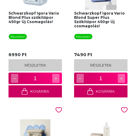
Schwarzkopf Igora Vario
Schwarzkopf Igora Vario
Blond Plus szőkítőpor
Blond Super Plus
450gr Új Csomagolás!
Szőkítőpor 450gr Új
csomagolás!
Készleten
Készleten
6990 Ft
7490 Ft
RÉSZLETEK
RÉSZLETEK
−
+
−
+
1
1
KOSÁRBA
KOSÁRBA