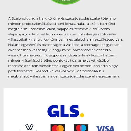
A Szaloncikk.hu a haj-, köröm- és szépségápolás szakértője, ahol
minden professzionális és otthoni felhasználásra szánt terméket
megtalálsz. Fodrászkellékek, hajápolási termékek, műköröm-
alapanyagok, kozmetikumok és műszempilla-kiegészítők széles
választékát kínáljuk, így könnyen megtalálod, amire szükséged van.
Nálunk egyszerű és biztonságos a vásárlás, a csomagokat gyorsan,
akár másnap kézbesítjük, hogy minél hamarabb élvezhesd a
vásárolt termékeket. Hűségpont rendszerünknek köszönhetően
minden vásárlásod értékes pontokat hoz, amelyeket későbbi
rendeléseidnél felhasználhatsz. Legyen szó otthoni ápolásról vagy
profi fodrászati, kozmetikai eszközökről, a Szaloncikk.hu
megbízható választás minden szépségápolás szerelmese számára.