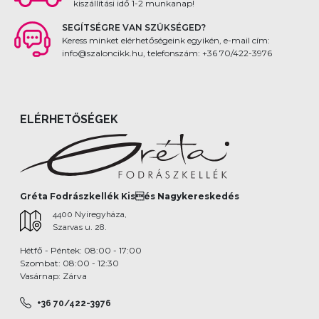
kiszállítási idő 1-2 munkanap!
SEGÍTSÉGRE VAN SZÜKSÉGED?
Keress minket elérhetőségeink egyikén, e-mail cím:
info@szaloncikk.hu, telefonszám: +36 70/422-3976
ELÉRHETŐSÉGEK
Gréta Fodrászkellék Kisés Nagykereskedés
4400 Nyíregyháza,
Szarvas u. 28.
Hétfő - Péntek: 08:00 - 17:00
Szombat: 08:00 - 12:30
Vasárnap: Zárva
+36 70/422-3976