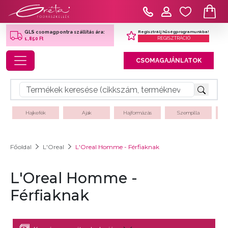
Regisztrálj hűségprogramunkba!
GLS csomagpontra szállítás ára:
REGISZTRÁCIÓ
1,850 Ft
Toggle navigation
CSOMAGAJÁNLATOK
Hajkefék
Ajak
Hajformázás
Szempilla
Főoldal
L'Oreal
L'Oreal Homme - Férfiaknak
L'Oreal Homme -
Férfiaknak