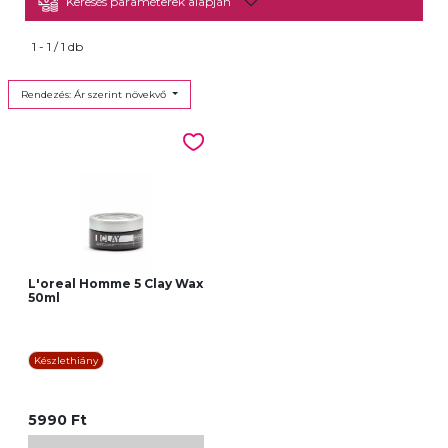
Keresés paraméterek alapján
1 - 1 / 1 db
Rendezés: Ár szerint növekvő
L'oreal Homme 5 Clay Wax
50ml
Készlethiány
5990 Ft