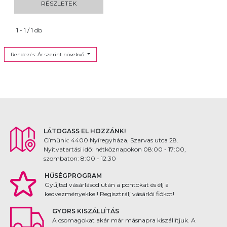
RÉSZLETEK
1 - 1 / 1 db
Rendezés: Ár szerint növekvő
LÁTOGASS EL HOZZÁNK!
Címünk: 4400 Nyíregyháza, Szarvas utca 28.
Nyitvatartási idő: hétköznapokon 08:00 - 17:00,
szombaton: 8:00 - 12:30
HŰSÉGPROGRAM
Gyűjtsd vásárlásod után a pontokat és élj a
kedvezményekkel! Regisztrálj vásárlói fiókot!
GYORS KISZÁLLÍTÁS
A csomagokat akár már másnapra kiszállítjuk. A