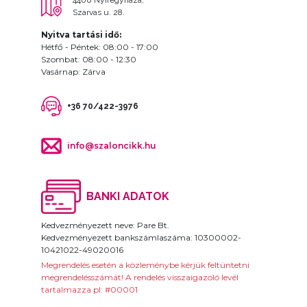
Szarvas u. 28.
Nyitva tartási idő:
Hétfő - Péntek: 08:00 - 17:00
Szombat: 08:00 - 12:30
Vasárnap: Zárva
+36 70/422-3976
info@szaloncikk.hu
BANKI ADATOK
Kedvezményezett neve: Pare Bt.
Kedvezményezett bankszámlaszáma: 10300002-
10421022-49020016
Megrendelés esetén a közleménybe kérjük feltüntetni
megrendelésszámát! A rendelés visszaigazoló levél
tartalmazza pl: #00001