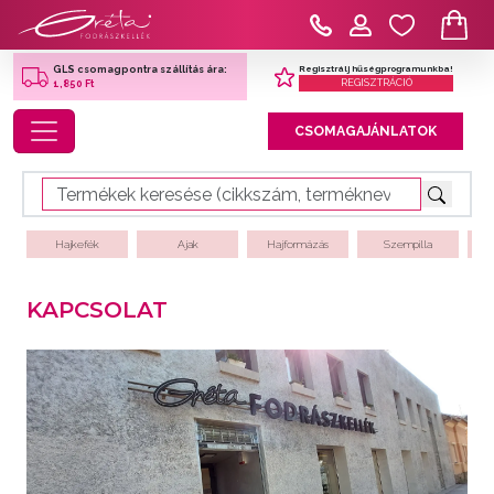
Regisztrálj hűségprogramunkba!
GLS csomagpontra szállítás ára:
REGISZTRÁCIÓ
1,850 Ft
Toggle navigation
CSOMAGAJÁNLATOK
Hajkefék
Ajak
Hajformázás
Szempilla
KAPCSOLAT