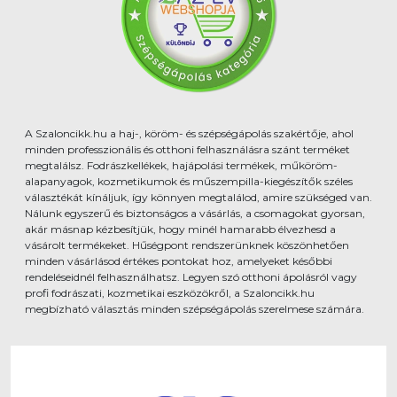
A Szaloncikk.hu a haj-, köröm- és szépségápolás szakértője, ahol
minden professzionális és otthoni felhasználásra szánt terméket
megtalálsz. Fodrászkellékek, hajápolási termékek, műköröm-
alapanyagok, kozmetikumok és műszempilla-kiegészítők széles
választékát kínáljuk, így könnyen megtalálod, amire szükséged van.
Nálunk egyszerű és biztonságos a vásárlás, a csomagokat gyorsan,
akár másnap kézbesítjük, hogy minél hamarabb élvezhesd a
vásárolt termékeket. Hűségpont rendszerünknek köszönhetően
minden vásárlásod értékes pontokat hoz, amelyeket későbbi
rendeléseidnél felhasználhatsz. Legyen szó otthoni ápolásról vagy
profi fodrászati, kozmetikai eszközökről, a Szaloncikk.hu
megbízható választás minden szépségápolás szerelmese számára.