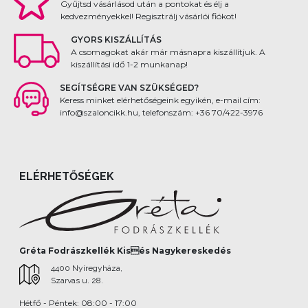
Gyűjtsd vásárlásod után a pontokat és élj a
kedvezményekkel! Regisztrálj vásárlói fiókot!
GYORS KISZÁLLÍTÁS
A csomagokat akár már másnapra kiszállítjuk. A
kiszállítási idő 1-2 munkanap!
SEGÍTSÉGRE VAN SZÜKSÉGED?
Keress minket elérhetőségeink egyikén, e-mail cím:
info@szaloncikk.hu, telefonszám: +36 70/422-3976
ELÉRHETŐSÉGEK
Gréta Fodrászkellék Kisés Nagykereskedés
4400 Nyíregyháza,
Szarvas u. 28.
Hétfő - Péntek: 08:00 - 17:00