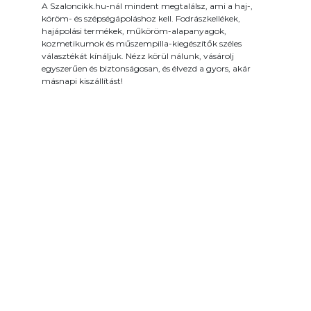
A Szaloncikk.hu-nál mindent megtalálsz, ami a haj-,
köröm- és szépségápoláshoz kell. Fodrászkellékek,
hajápolási termékek, műköröm-alapanyagok,
kozmetikumok és műszempilla-kiegészítők széles
választékát kínáljuk. Nézz körül nálunk, vásárolj
egyszerűen és biztonságosan, és élvezd a gyors, akár
másnapi kiszállítást!