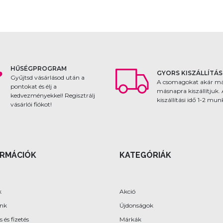
HŰSÉGPROGRAM
GYORS KISZÁLLÍTÁS
Gyűjtsd vásárlásod után a
A csomagokat akár m
pontokat és élj a
másnapra kiszállítjuk.
kedvezményekkel! Regisztrálj
kiszállítási idő 1-2 mu
vásárlói fiókot!
ORMÁCIÓK
KATEGÓRIÁK
k
Akció
ünk
Újdonságok
s és fizetés
Márkák