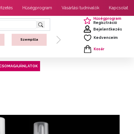
 fizetés
Hűségprogram
Vásárlási tudnivalók
Kapcsolat
Hűségprogram
Regisztráció
Bejelentkezés
Kedvenceim
Szempilla
Next
Kosár
CSOMAGAJÁNLATOK