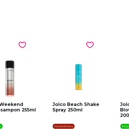
 Weekend
Joico Beach Shake
Joi
zsampon 255ml
Spray 250ml
Bl
20
n
Készlethiány
Kész