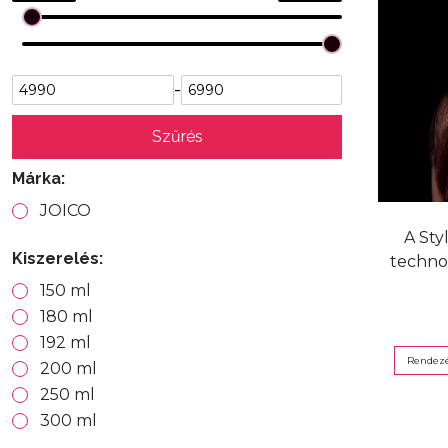
-
Szűrés
Márka:
JOICO
A Sty
Kiszerelés:
technol
150 ml
180 ml
192 ml
Rendezé
200 ml
250 ml
300 ml