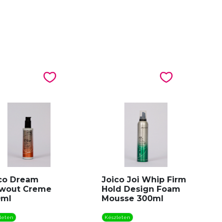
co Dream
Joico Joi Whip Firm
owout Creme
Hold Design Foam
0ml
Mousse 300ml
leten
Készleten