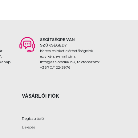
SEGÍTSÉGRE VAN
SZÜKSÉGED?
ár
Keress minket elérhetőségeink
 A
egyikén, e-mail cím:
nkanap!
info@szaloncikk.hu, telefonszám:
+36 70/422-3976
VÁSÁRLÓI FIÓK
Regisztráció
Belépés