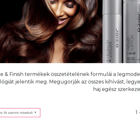
le & Finish termékek összetételének formulái a legmode
ógiát jelentik meg. Megugorják az összes kihívást, legyen
haj egész szerkeze
1 
s: Ár szerint növekvő