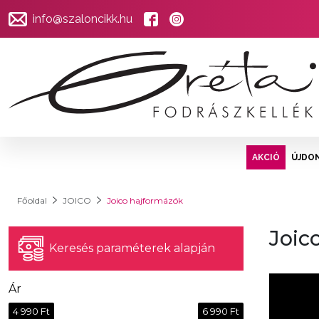
info@szaloncikk.hu
AKCIÓ
ÚJDO
Főoldal
JOICO
Joico hajformázók
Joic
Keresés paraméterek alapján
Ár
4 990 Ft
6 990 Ft