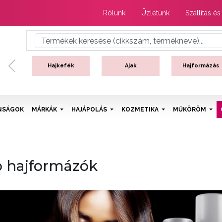
Rólunk
Üzletünk
Szállítás és
Hajkefék
Ajak
Hajformázás
Previous
NSÁGOK
MÁRKÁK
HAJÁPOLÁS
KOZMETIKA
MŰKÖRÖM
o hajformázók