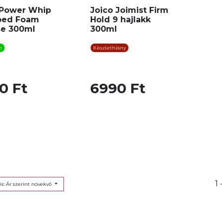
 Power Whip
Joico Joimist Firm
ped Foam
Hold 9 hajlakk
e 300ml
300ml
n
Készlethiány
0 Ft
6990 Ft
1 
s: Ár szerint növekvő