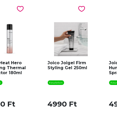
 Heat Hero
Joico Joigel Firm
Joi
ing Thermal
Styling Gel 250ml
Hum
ctor 180ml
Spr
n
Készleten
Kész
0 Ft
4990 Ft
4