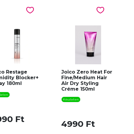
co Restage
Joico Zero Heat For
idity Blocker+
Fine/Medium Hair
ay 180ml
Air Dry Styling
Créme 150ml
leten
Készleten
990 Ft
4990 Ft