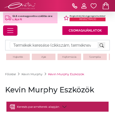
Regisztrálj hűségprogramunkba!
GLS csomagpontra szállítás ára:
REGISZTRÁCIÓ
1,850 Ft
Toggle navigation
CSOMAGAJÁNLATOK
Hajkefék
Ajak
Hajformázás
Szempilla
Főoldal
Kevin Murphy
Kevin Murphy Eszközök
Kevin Murphy Eszközök
Keresés paraméterek alapján