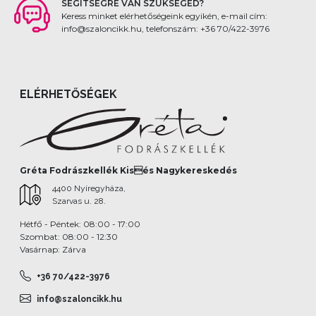
SEGÍTSÉGRE VAN SZÜKSÉGED?
Keress minket elérhetőségeink egyikén, e-mail cím:
info@szaloncikk.hu, telefonszám: +36 70/422-3976
ELÉRHETŐSÉGEK
Gréta Fodrászkellék Kisés Nagykereskedés
4400 Nyíregyháza,
Szarvas u. 28.
Hétfő - Péntek: 08:00 - 17:00
Szombat: 08:00 - 12:30
Vasárnap: Zárva
+36 70/422-3976
info@szaloncikk.hu