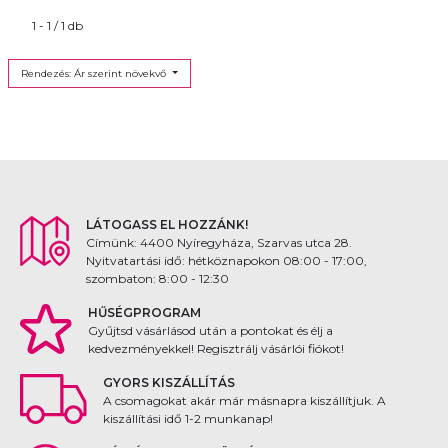
1 - 1 / 1 db
Rendezés: Ár szerint növekvő
LÁTOGASS EL HOZZÁNK!
Címünk: 4400 Nyíregyháza, Szarvas utca 28.
Nyitvatartási idő: hétköznapokon 08:00 - 17:00,
szombaton: 8:00 - 12:30
HŰSÉGPROGRAM
Gyűjtsd vásárlásod után a pontokat és élj a
kedvezményekkel! Regisztrálj vásárlói fiókot!
GYORS KISZÁLLÍTÁS
A csomagokat akár már másnapra kiszállítjuk. A
kiszállítási idő 1-2 munkanap!