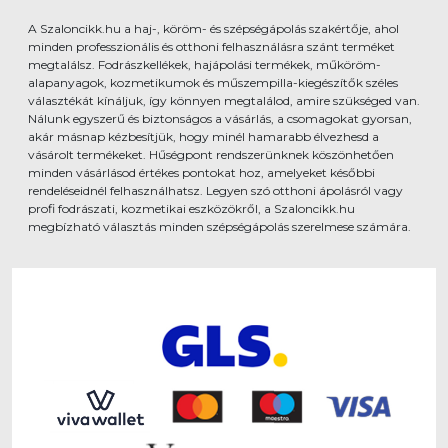
A Szaloncikk.hu a haj-, köröm- és szépségápolás szakértője, ahol
minden professzionális és otthoni felhasználásra szánt terméket
megtalálsz. Fodrászkellékek, hajápolási termékek, műköröm-
alapanyagok, kozmetikumok és műszempilla-kiegészítők széles
választékát kínáljuk, így könnyen megtalálod, amire szükséged van.
Nálunk egyszerű és biztonságos a vásárlás, a csomagokat gyorsan,
akár másnap kézbesítjük, hogy minél hamarabb élvezhesd a
vásárolt termékeket. Hűségpont rendszerünknek köszönhetően
minden vásárlásod értékes pontokat hoz, amelyeket későbbi
rendeléseidnél felhasználhatsz. Legyen szó otthoni ápolásról vagy
profi fodrászati, kozmetikai eszközökről, a Szaloncikk.hu
megbízható választás minden szépségápolás szerelmese számára.