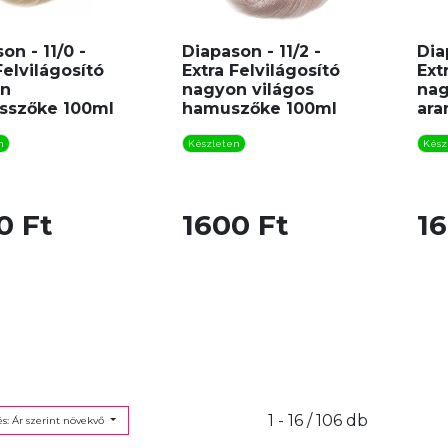
on - 11/0 -
Diapason - 11/2 -
Dia
Felvilágosító
Extra Felvilágosító
Ext
on
nagyon világos
nag
osszőke 100ml
hamuszőke 100ml
ara
n
Készleten
Kész
0 Ft
1600 Ft
16
1 - 16 / 106 db
s: Ár szerint növekvő