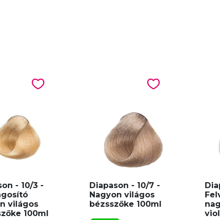
on - 10/3 -
Diapason - 10/7 -
Dia
ágosító
Nagyon világos
Fel
n világos
bézsszőke 100ml
nag
szőke 100ml
vio