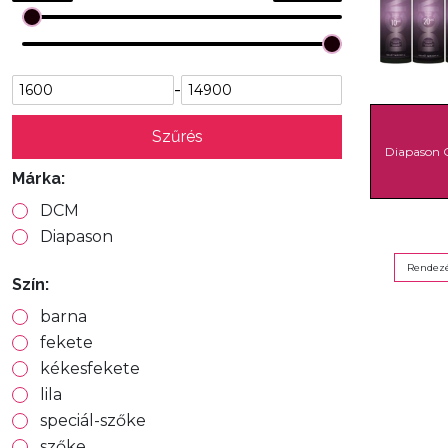
-
Szűrés
Diapason 
Márka:
DCM
Diapason
Rendezé
Szín:
barna
fekete
kékesfekete
lila
speciál-szőke
szőke