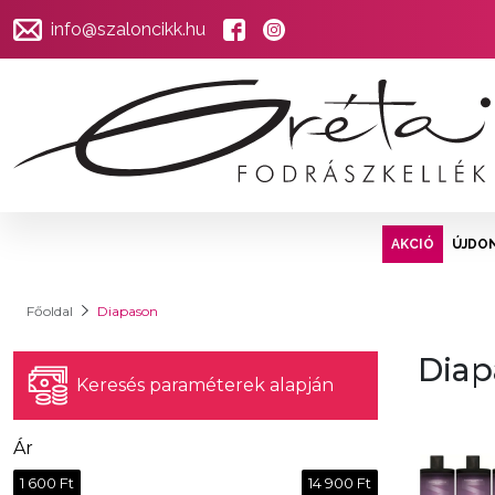
info@szaloncikk.hu
AKCIÓ
ÚJDO
Főoldal
Diapason
Diap
Keresés paraméterek alapján
Ár
1 600 Ft
14 900 Ft