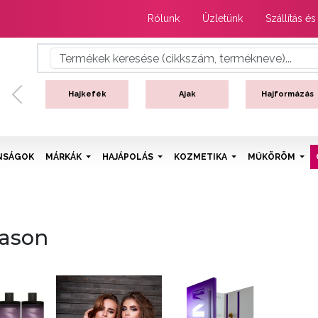
Rólunk
Üzletünk
Szállítás és
Hajkefék
Ajak
Hajformázás
Previous
NSÁGOK
MÁRKÁK
HAJÁPOLÁS
KOZMETIKA
MŰKÖRÖM
ason