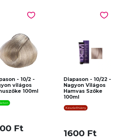
pason - 10/2 -
Diapason - 10/22 -
yon világos
Nagyon Világos
uszőke 100ml
Hamvas Szőke
100ml
leten
Készlethiány
00 Ft
1600 Ft