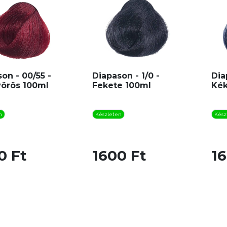
on - 00/55 -
Diapason - 1/0 -
Dia
vörös 100ml
Fekete 100ml
Kék
n
Készleten
Kész
0 Ft
1600 Ft
16