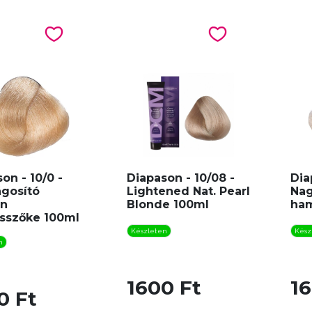
on - 10/0 -
Diapason - 10/08 -
Dia
ágosító
Lightened Nat. Pearl
Nag
on
Blonde 100ml
ham
osszőke 100ml
Készleten
Kész
n
1600 Ft
16
0 Ft