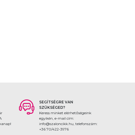
SEGÍTSÉGRE VAN
SZÜKSÉGED?
ár
Keress minket elérhetőségeink
 A
egyikén, e-mail cím:
nkanap!
info@szaloncikk.hu, telefonszám:
+36 70/422-3976