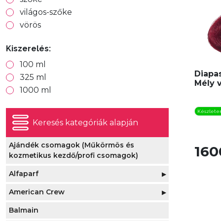
világos-szőke
vörös
Kiszerelés:
100 ml
Diapas
325 ml
Mély 
1000 ml
Készlete
Keresés kategóriák alapján
Ajándék csomagok (Műkörmös és
160
kozmetikus kezdő/profi csomagok)
Alfaparf
▶
American Crew
Alfaparf Evolution Hajfesték
▶
▶
Balmain
Alfaparf Revolution Hajfesték
American Crew 3in1 (tusfürdő, sampon,
Alfaparf Oxid'o Stabilized Peroxide
(Hajszínező) 90ml
kondicionáló)
Cream 90ml