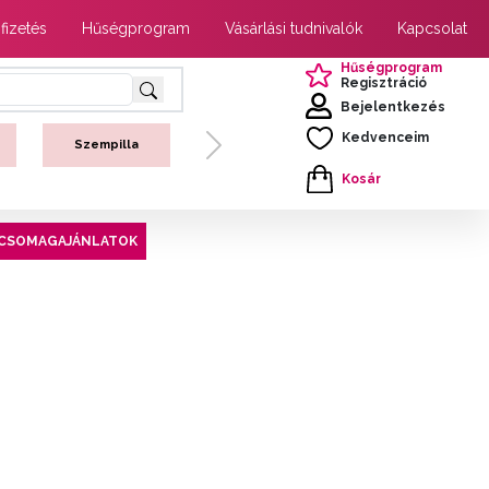
 fizetés
Hűségprogram
Vásárlási tudnivalók
Kapcsolat
Hűségprogram
Regisztráció
Bejelentkezés
Kedvenceim
Szempilla
Next
Kosár
CSOMAGAJÁNLATOK