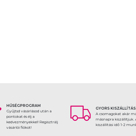
HŰSÉGPROGRAM
GYORS KISZÁLLÍTÁS
Gyűjtsd vásárlásod után a
A csomagokat akár m
pontokat és élj a
másnapra kiszállítjuk.
kedvezményekkel! Regisztrálj
kiszállítási idő 1-2 mu
vásárlói fiókot!