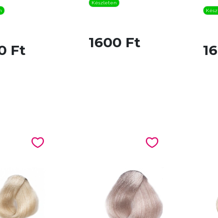
Készleten
n
Kész
1600 Ft
0 Ft
16