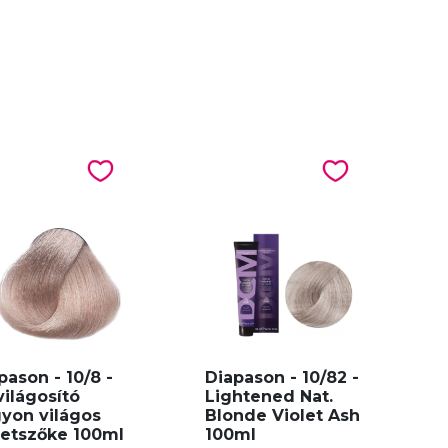
pason - 10/8 -
Diapason - 10/82 -
világosító
Lightened Nat.
yon világos
Blonde Violet Ash
letszőke 100ml
100ml