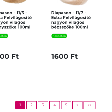
pason - 11/3 -
Diapason - 11/7 -
ra Felvilágosító
Extra Felvilágosító
yon világos
nagyon világos
nyszőke 100ml
bézsszőke 100ml
leten
Készleten
00 Ft
1600 Ft
1
2
3
4
5
»
»»