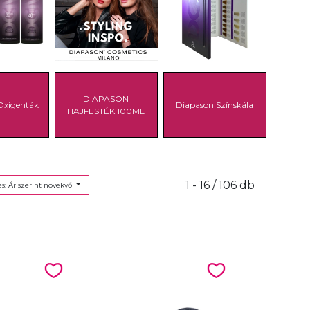
DIAPASON
Oxigenták
Diapason Színskála
HAJFESTÉK 100ML
1 - 16 / 106 db
s: Ár szerint növekvő