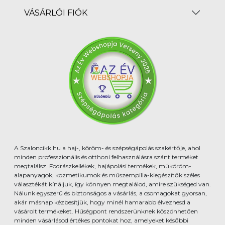
VÁSÁRLÓI FIÓK
A Szaloncikk.hu a haj-, köröm- és szépségápolás szakértője, ahol
minden professzionális és otthoni felhasználásra szánt terméket
megtalálsz. Fodrászkellékek, hajápolási termékek, műköröm-
alapanyagok, kozmetikumok és műszempilla-kiegészítők széles
választékát kínáljuk, így könnyen megtalálod, amire szükséged van.
Nálunk egyszerű és biztonságos a vásárlás, a csomagokat gyorsan,
akár másnap kézbesítjük, hogy minél hamarabb élvezhesd a
vásárolt termékeket. Hűségpont rendszerünknek köszönhetően
minden vásárlásod értékes pontokat hoz, amelyeket későbbi