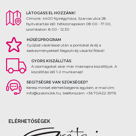
LÁTOGASS EL HOZZÁNK!
Címünk: 4400 Nyíregyháza, Szarvas utca 28.
Nyitvatartási idő: hétköznapokon 08:00 - 17:00,
szombaton: 8:00 - 12:30
HŰSÉGPROGRAM
Gyűjtsd vásárlásod után a pontokat és élj a
kedvezményekkel! Regisztrálj vásárlói fiókot!
GYORS KISZÁLLÍTÁS
A csomagokat akár már másnapra kiszállítjuk. A
kiszállítási idő 1-2 munkanap!
SEGÍTSÉGRE VAN SZÜKSÉGED?
Keress minket elérhetőségeink egyikén, e-mail cím:
info@szaloncikk.hu, telefonszám: +36 70/422-3976
ELÉRHETŐSÉGEK