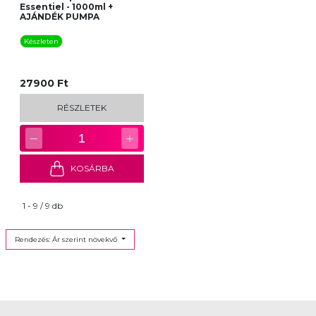
Essentiel - 1000ml +
AJÁNDÉK PUMPA
Készleten
27900 Ft
RÉSZLETEK
−
+
1
KOSÁRBA
1 - 9 / 9 db
Rendezés: Ár szerint növekvő