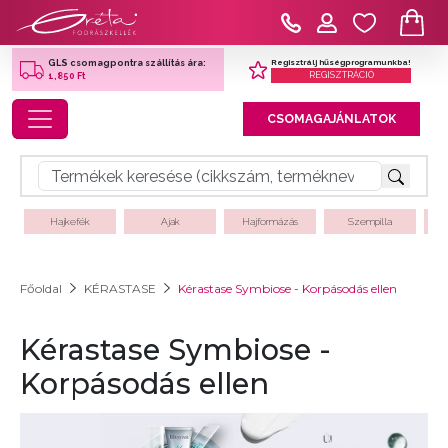
Regisztrálj hűségprogramunkba!
GLS csomagpontra szállítás ára:
REGISZTRÁCIÓ
1,850 Ft
Toggle navigation
CSOMAGAJÁNLATOK
Hajkefék
Ajak
Hajformázás
Szempilla
Főoldal
KÉRASTASE
Kérastase Symbiose - Korpásodás ellen
Kérastase Symbiose -
Korpásodás ellen