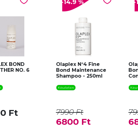
-14.9 %
-
LEX BOND
Olaplex N°4 Fine
Ola
HER NO. 6
Bond Maintenance
Bon
Shampoo - 250ml
Con
n
Készleten
Kész
0 Ft
7990 Ft
79
6800 Ft
6