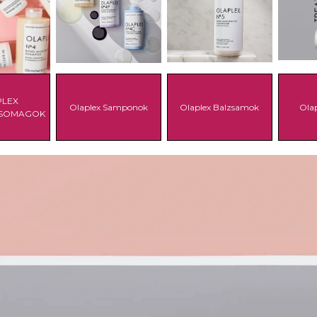
PLEX
Olaplex Samponok
Olaplex Balzsamok
Ola
CSOMAGOK