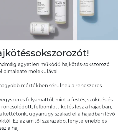
jkötéssokszorozót!
 mindmáig egyetlen működő hajkötés-sokszorozó
ol dimaleate molekulával.
bb-nagyobb mértékben sérülnek a rendszeres
egyszeres folyamattól, mint a festés, szőkítés és
 roncsolódott, felbomlott kötés lesz a hajadban,
 kettétörik, ugyanúgy szakad el a hajadban lévő
októl. Ez az amitől szárazabb, fénytelenebb és
sz a haj.