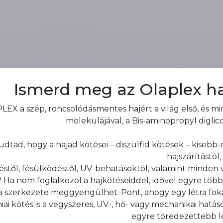
Ismerd meg az Olaplex ha
LEX a szép, roncsolódásmentes hajért a világ első, és
molekulájával, a Bis-aminopropyl diglic
udtad, hogy a hajad kötései – diszulfid kötések – kise
hajszárítástól,
éstől, fésülködéstől, UV-behatásoktól, valamint minden v
 Ha nem foglalkozol a hajkötéseiddel, idővel egyre több
a szerkezete meggyengülhet. Pont, ahogy egy létra foka
ai kötés is a vegyszeres, UV-, hő- vagy mechanikai hatás
egyre töredezettebb le