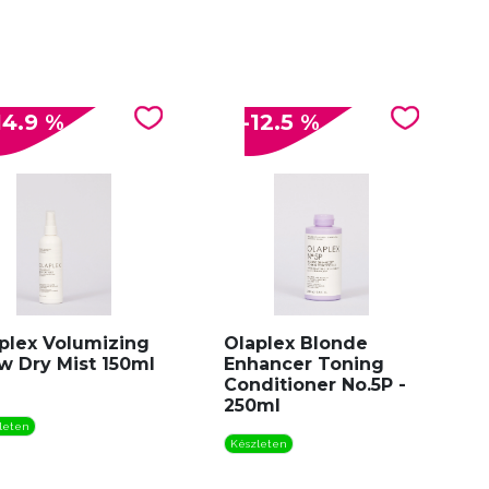
14.9 %
-12.5 %
plex Volumizing
Olaplex Blonde
w Dry Mist 150ml
Enhancer Toning
Conditioner No.5P -
250ml
leten
Készleten