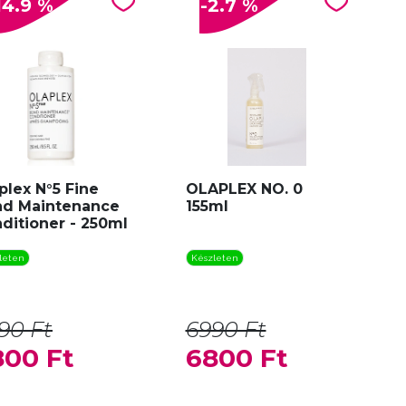
14.9 %
-2.7 %
plex N°5 Fine
OLAPLEX NO. 0
d Maintenance
155ml
ditioner - 250ml
leten
Készleten
90 Ft
6990 Ft
800 Ft
6800 Ft