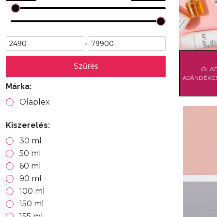
-
Szűrés
OLA
AJÁNDÉK
Márka:
Olaplex
Kiszerelés:
30 ml
50 ml
60 ml
90 ml
100 ml
150 ml
155 ml