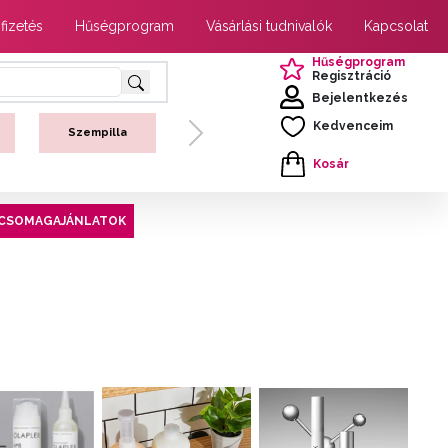
 fizetés
Hűségprogram
Vásárlási tudnivalók
Kapcsolat
Hűségprogram
Regisztráció
Bejelentkezés
Kedvenceim
Szempilla
Next
Kosár
CSOMAGAJÁNLATOK