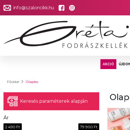
info@szaloncikk.hu
AKCIÓ
ÚJDO
Főoldal
Olaplex
Olap
Keresés paraméterek alapján
Ár
2 490 Ft
79 900 Ft