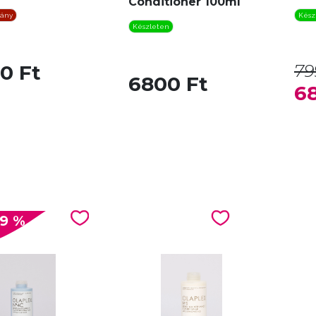
Conditioner 100ml
iány
Kész
Készleten
0 Ft
79
6800 Ft
6
.9 %