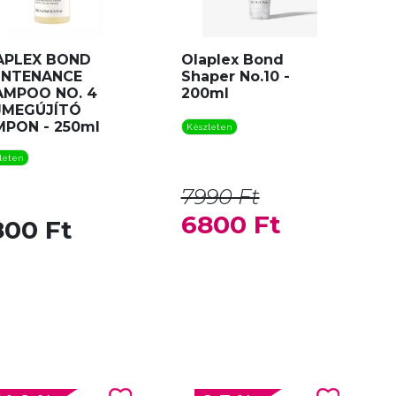
APLEX BOND
Olaplex Bond
INTENANCE
Shaper No.10 -
AMPOO NO. 4
200ml
JMEGÚJÍTÓ
PON - 250ml
Készleten
leten
7990 Ft
6800 Ft
800 Ft