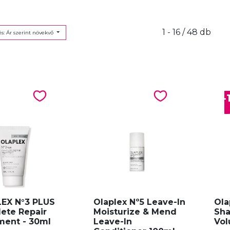
1 - 16 / 48 db
s: Ár szerint növekvő
-
EX N°3 PLUS
Olaplex Nº5 Leave-In
Ola
ete Repair
Moisturize & Mend
Sh
ment - 30ml
Leave-In
Vol