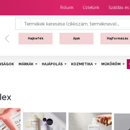
Rólunk
Üzletünk
Szállítás és
Hajkefék
Ajak
Hajformázás
Previous
NSÁGOK
MÁRKÁK
HAJÁPOLÁS
KOZMETIKA
MŰKÖRÖM
lex