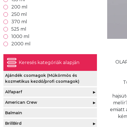
200 ml
250 ml
370 ml
525 ml
1000 ml
2000 ml
OLAP
Keresés kategóriák alapján
Ajándék csomagok (Műkörmös és
kozmetikus kezdő/profi csomagok)
T
Alfaparf
▶
hajsüt
American Crew
Alfaparf Evolution Hajfesték
melír?
▶
▶
emiatt 
Balmain
Alfaparf Revolution Hajfesték
American Crew 3in1 (tusfürdő, sampon,
Alfaparf Oxid'o Stabilized Peroxide
kémi
(Hajszínező) 90ml
kondicionáló)
Cream 90ml
BrillBird
▶