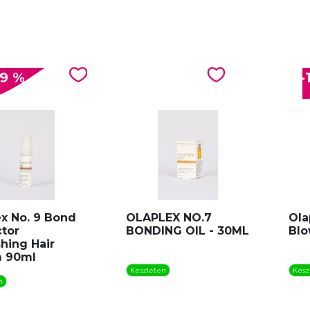
.9 %
-
ex No. 9 Bond
OLAPLEX NO.7
Ola
ctor
BONDING OIL - 30ML
Blo
hing Hair
 90ml
Készleten
Kész
n