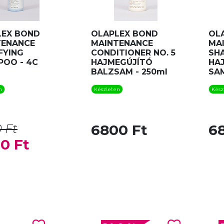
LEX BOND
OLAPLEX BOND
OL
TENANCE
MAINTENANCE
MA
FYING
CONDITIONER NO. 5
SH
POO - 4C
HAJMEGÚJÍTÓ
HA
L
BALZSAM - 250ml
SAM
n
Készleten
Kész
 Ft
6800 Ft
6
0 Ft