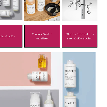
Olaplex Szalon
Olaplex Szempilla és
plex Ápolók
kezelések
szemöldök ápolás