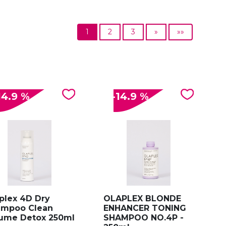
1
2
3
»
»»
14.9 %
-14.9 %
plex 4D Dry
OLAPLEX BLONDE
ampoo Clean
ENHANCER TONING
ume Detox 250ml
SHAMPOO NO.4P -