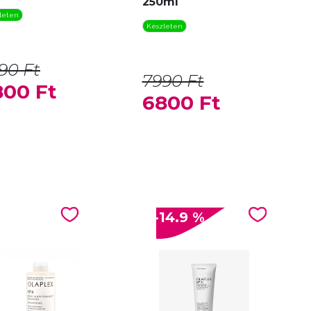
250ml
leten
Készleten
90 Ft
7990 Ft
800 Ft
6800 Ft
-14.9 %