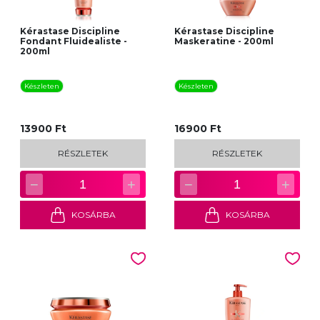
Kérastase Discipline
Kérastase Discipline
Fondant Fluidealiste -
Maskeratine - 200ml
200ml
Készleten
Készleten
13900 Ft
16900 Ft
RÉSZLETEK
RÉSZLETEK
−
+
−
+
1
1
KOSÁRBA
KOSÁRBA