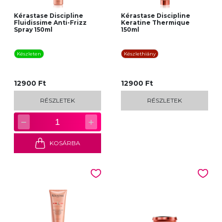
Kérastase Discipline
Kérastase Discipline
Fluidissime Anti-Frizz
Keratine Thermique
Spray 150ml
150ml
Készleten
Készlethiány
12900 Ft
12900 Ft
RÉSZLETEK
RÉSZLETEK
−
+
1
KOSÁRBA