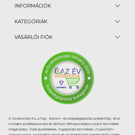
INFORMÁCIÓK
KATEGÓRIÁK
VÁSÁRLÓI FIÓK
A Szaloncikk.hu a haj-, köröm- és szépségápolás szakértője, ahol
minden professzionális és otthoni felhasználásra szánt terméket
megtalálsz. Fodrászkellékek, hajápolási termékek, műköröm-
alapanyagok, kozmetikumok és műszempilla-kiegészítők széles