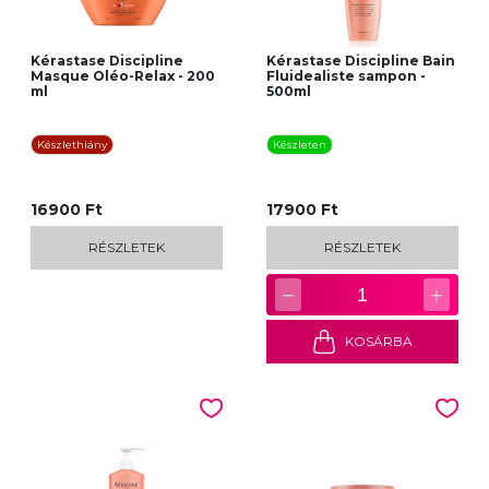
Kérastase Discipline
Kérastase Discipline Bain
Masque Oléo-Relax - 200
Fluidealiste sampon -
ml
500ml
Készlethiány
Készleten
16900 Ft
17900 Ft
RÉSZLETEK
RÉSZLETEK
−
+
1
KOSÁRBA