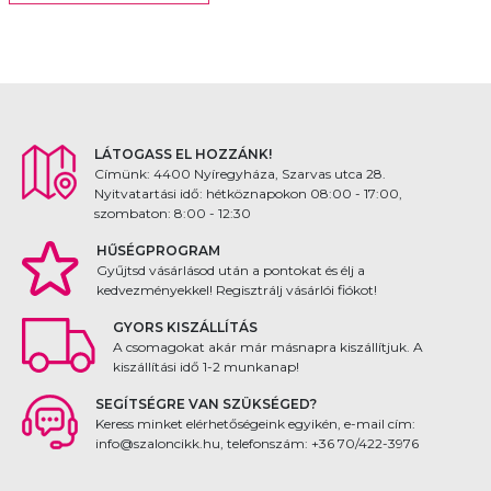
LÁTOGASS EL HOZZÁNK!
Címünk: 4400 Nyíregyháza, Szarvas utca 28.
Nyitvatartási idő: hétköznapokon 08:00 - 17:00,
szombaton: 8:00 - 12:30
HŰSÉGPROGRAM
Gyűjtsd vásárlásod után a pontokat és élj a
kedvezményekkel! Regisztrálj vásárlói fiókot!
GYORS KISZÁLLÍTÁS
A csomagokat akár már másnapra kiszállítjuk. A
kiszállítási idő 1-2 munkanap!
SEGÍTSÉGRE VAN SZÜKSÉGED?
Keress minket elérhetőségeink egyikén, e-mail cím:
info@szaloncikk.hu, telefonszám: +36 70/422-3976