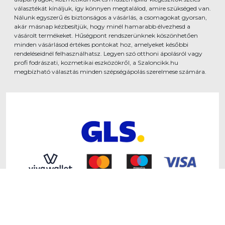
választékát kínáljuk, így könnyen megtalálod, amire szükséged van.
Nálunk egyszerű és biztonságos a vásárlás, a csomagokat gyorsan,
akár másnap kézbesítjük, hogy minél hamarabb élvezhesd a
vásárolt termékeket. Hűségpont rendszerünknek köszönhetően
minden vásárlásod értékes pontokat hoz, amelyeket későbbi
rendeléseidnél felhasználhatsz. Legyen szó otthoni ápolásról vagy
profi fodrászati, kozmetikai eszközökről, a Szaloncikk.hu
megbízható választás minden szépségápolás szerelmese számára.