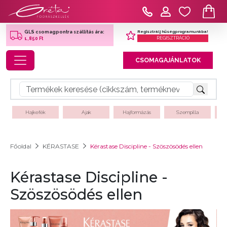
Regisztrálj hűségprogramunkba!
GLS csomagpontra szállítás ára:
REGISZTRÁCIÓ
1,850 Ft
Toggle navigation
CSOMAGAJÁNLATOK
Hajkefék
Ajak
Hajformázás
Szempilla
Főoldal
KÉRASTASE
Kérastase Discipline - Szöszösödés ellen
Kérastase Discipline -
Szöszösödés ellen