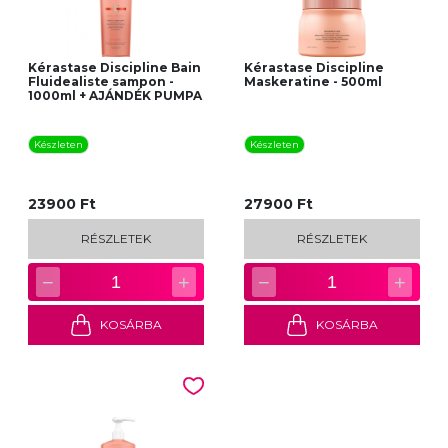
Kérastase Discipline Bain
Kérastase Discipline
Fluidealiste sampon -
Maskeratine - 500ml
1000ml + AJÁNDÉK PUMPA
Készleten
Készleten
23900 Ft
27900 Ft
RÉSZLETEK
RÉSZLETEK
−
+
−
+
1
1
KOSÁRBA
KOSÁRBA