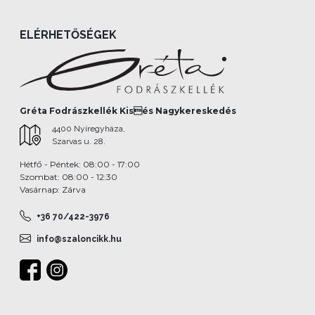
ELÉRHETŐSÉGEK
Gréta Fodrászkellék Kisés Nagykereskedés
4400 Nyíregyháza,
Szarvas u. 28.
Hétfő - Péntek: 08:00 - 17:00
Szombat: 08:00 - 12:30
Vasárnap: Zárva
+36 70/422-3976
info@szaloncikk.hu