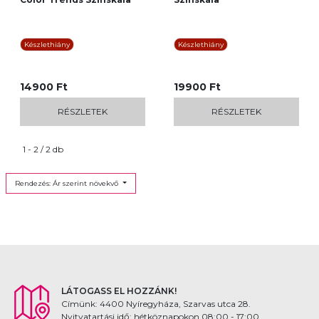
Készlethiány
Készlethiány
14900 Ft
19900 Ft
RÉSZLETEK
RÉSZLETEK
1 - 2 / 2 db
Rendezés: Ár szerint növekvő
LÁTOGASS EL HOZZÁNK!
Címünk: 4400 Nyíregyháza, Szarvas utca 28.
Nyitvatartási idő: hétköznapokon 08:00 - 17:00,