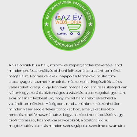
A Szaloncikk.hu a haj-, köröm- és szépségápolás szakértője, ahol
minden professzionális és otthoni felhasználásra szánt terméket
megtalálsz. Fodrászkellékek, hajápolási termékek, műköröm-
alapanyagok, kozmetikumok és műszempilla-kiegészítők széles
választékát kínáljuk, így könnyen megtalálod, amire szükséged van.
Nálunk egyszerű és biztonságos a vásárlás, a csomagokat gyorsan,
akár másnap kézbesítjük, hogy minél hamarabb élvezhesd a
vásárolt termékeket. Hűségpont rendszerünknek köszönhetően
minden vásárlásod értékes pontokat hoz, amelyeket későbbi
rendeléseidnél felhasználhatsz. Legyen szó otthoni ápolásról vagy
profi fodrászati, kozmetikai eszközökről, a Szaloncikk.hu
megbízható választás minden szépségápolás szerelmese számára.