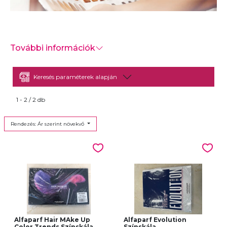
-
További információk
Keresés paraméterek alapján
1 - 2 / 2 db
Rendezés: Ár szerint növekvő
Alfaparf Hair MAke Up
Alfaparf Evolution
Color Trends Színskála
Színskála