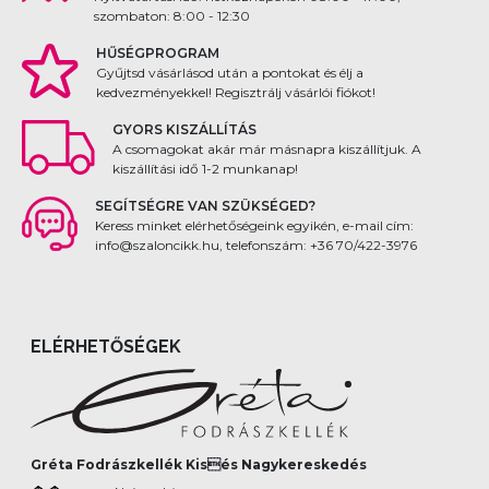
szombaton: 8:00 - 12:30
HŰSÉGPROGRAM
Gyűjtsd vásárlásod után a pontokat és élj a
kedvezményekkel! Regisztrálj vásárlói fiókot!
GYORS KISZÁLLÍTÁS
A csomagokat akár már másnapra kiszállítjuk. A
kiszállítási idő 1-2 munkanap!
SEGÍTSÉGRE VAN SZÜKSÉGED?
Keress minket elérhetőségeink egyikén, e-mail cím:
info@szaloncikk.hu, telefonszám: +36 70/422-3976
ELÉRHETŐSÉGEK
Gréta Fodrászkellék Kisés Nagykereskedés