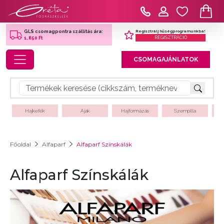
Regisztrálj hűségprogramunkba!
GLS csomagpontra szállítás ára:
REGISZTRÁCIÓ
1,850 Ft
Toggle navigation
CSOMAGAJÁNLATOK
Hajkefék
Ajak
Hajformázás
Szempilla
Főoldal
Alfaparf
Alfaparf Színskálák
Alfaparf Színskálák