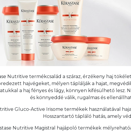
ase Nutritive termékcsalád a száraz, érzékeny haj tökéle
öredezett hajvégeket, mélyen táplálják a hajat, megvédik
atukkal a haj fényes és lágy, könnyen kifésülhető lesz. N
és könnyeddé válik, rugalmas és ellenállha
tritive Gluco-Active Irisome termékek használatával haj
Hosszantartó tápláló hatás, amely védi 
stase Nutritive Magistral hajápoló termékek mélyrehatóan