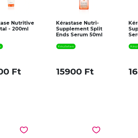
ase Nutritive
Kérastase Nutri-
Kér
ital - 200ml
Supplement Split
Sup
Ends Serum 50ml
Se
n
Készleten
Kész
00 Ft
15900 Ft
1