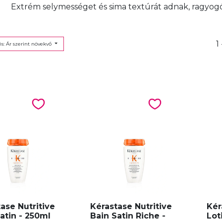
Extrém selymességet és sima textúrát adnak, ragyogó
1
s: Ár szerint növekvő
ase Nutritive
Kérastase Nutritive
Kér
atin - 250ml
Bain Satin Riche -
Lot