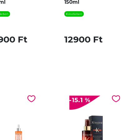
ml
150ml
leten
Készleten
900 Ft
12900 Ft
-15.1 %