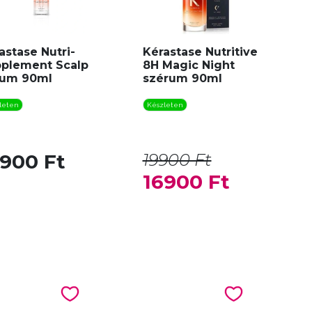
astase Nutri-
Kérastase Nutritive
plement Scalp
8H Magic Night
rum 90ml
szérum 90ml
leten
Készleten
6900 Ft
19900 Ft
16900 Ft