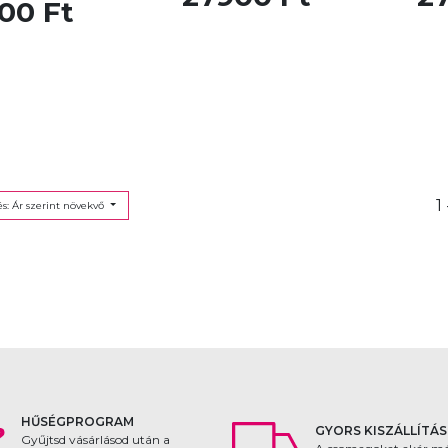
00 Ft
1
s: Ár szerint növekvő
HŰSÉGPROGRAM
GYORS KISZÁLLÍTÁS
Gyűjtsd vásárlásod után a