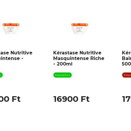
ase Nutritive
Kérastase Nutritive
Kér
intense -
Masquintense Riche
Bai
- 200ml
50
n
Készleten
Kész
00 Ft
16900 Ft
17