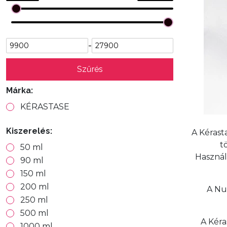
-
Szűrés
Márka:
KÉRASTASE
Kiszerelés:
A Kérast
t
50 ml
Használ
90 ml
150 ml
200 ml
A Nu
250 ml
500 ml
A Kéra
1000 ml