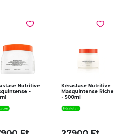
astase Nutritive
Kérastase Nutritive
quintense -
Masquintense Riche
0ml
- 500ml
leten
Készleten
7900 Ft
27900 Ft