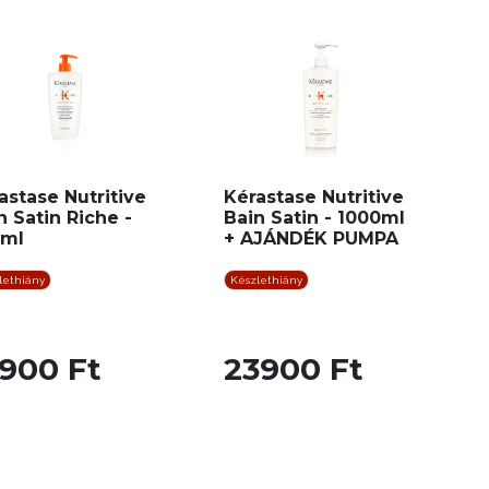
astase Nutritive
Kérastase Nutritive
n Satin Riche -
Bain Satin - 1000ml
0ml
+ AJÁNDÉK PUMPA
lethiány
Készlethiány
900 Ft
23900 Ft