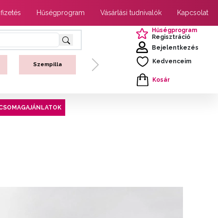
 fizetés
Hűségprogram
Vásárlási tudnivalók
Kapcsolat
Hűségprogram
Regisztráció
Bejelentkezés
Kedvenceim
Szempilla
Next
Kosár
CSOMAGAJÁNLATOK