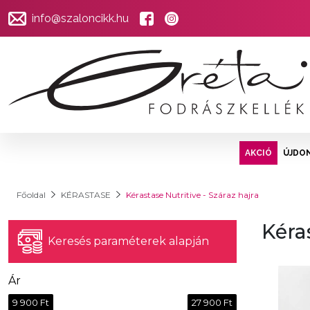
info@szaloncikk.hu
AKCIÓ
ÚJDO
Főoldal
KÉRASTASE
Kérastase Nutritive - Száraz hajra
Kéra
Keresés paraméterek alapján
Ár
9 900 Ft
27 900 Ft