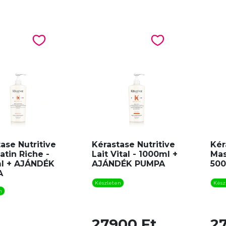
ase Nutritive
Kérastase Nutritive
Kér
atin Riche -
Lait Vital - 1000ml +
Mas
l + AJÁNDÉK
AJÁNDÉK PUMPA
50
A
Készleten
Kész
n
27900 Ft
2