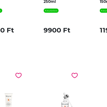
250ml
150
n
Készleten
Kész
0 Ft
9900 Ft
11