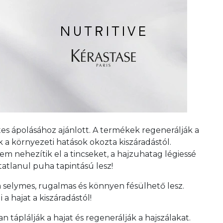
tes ápolásához ajánlott. A termékek regenerálják a
 a környezeti hatások okozta kiszáradástól.
em nehezítik el a tincseket, a hajzuhatag légiessé
tatlanul puha tapintású lesz!
a selymes, rugalmas és könnyen fésülhető lesz.
a hajat a kiszáradástól!
 táplálják a hajat és regenerálják a hajszálakat.