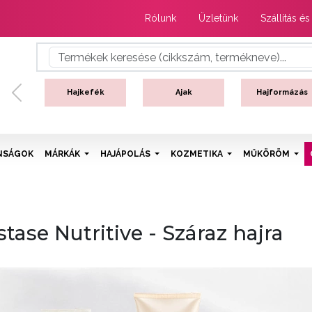
Rólunk
Üzletünk
Szállítás és
Hajkefék
Ajak
Hajformázás
Previous
NSÁGOK
MÁRKÁK
HAJÁPOLÁS
KOZMETIKA
MŰKÖRÖM
stase Nutritive - Száraz hajra