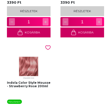
3390 Ft
3390 Ft
RÉSZLETEK
RÉSZLETEK
−
+
−
+
1
1
KOSÁRBA
KOSÁRBA
Indola Color Style Mousse
- Strawberry Rose 200ml
Készleten