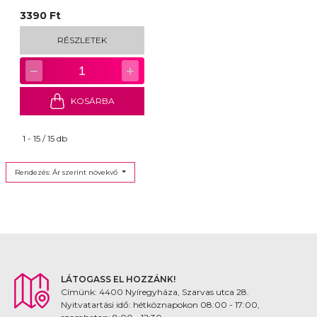
3390 Ft
RÉSZLETEK
−
+
1
KOSÁRBA
1 - 15 / 15 db
Rendezés: Ár szerint növekvő
LÁTOGASS EL HOZZÁNK!
Címünk: 4400 Nyíregyháza, Szarvas utca 28.
Nyitvatartási idő: hétköznapokon 08:00 - 17:00,