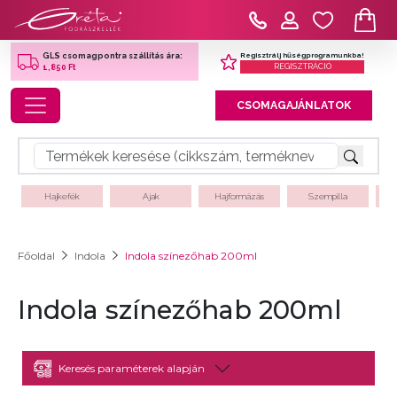
Regisztrálj hűségprogramunkba!
GLS csomagpontra szállítás ára:
REGISZTRÁCIÓ
1,850 Ft
Toggle navigation
CSOMAGAJÁNLATOK
Hajkefék
Ajak
Hajformázás
Szempilla
Főoldal
Indola
Indola színezőhab 200ml
Indola színezőhab 200ml
Keresés paraméterek alapján