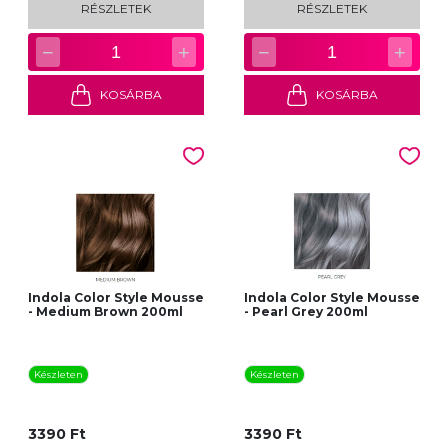
RÉSZLETEK
RÉSZLETEK
−
+
−
+
1
1
KOSÁRBA
KOSÁRBA
Indola Color Style Mousse
Indola Color Style Mousse
- Medium Brown 200ml
- Pearl Grey 200ml
Készleten
Készleten
3390 Ft
3390 Ft