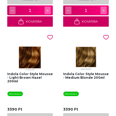
−
+
−
+
1
1
KOSÁRBA
KOSÁRBA
Indola Color Style Mousse
Indola Color Style Mousse
- Light Brown Hazel
- Medium Blonde 200ml
200ml
Készleten
Készleten
3390 Ft
3390 Ft