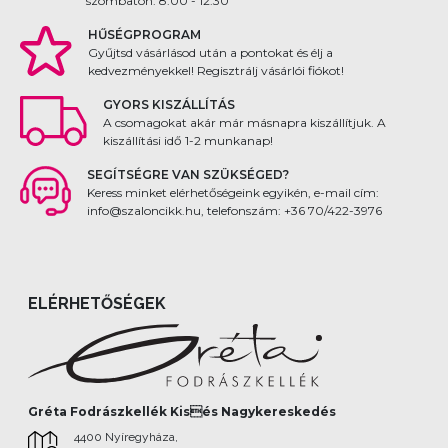
szombaton: 8:00 - 12:30
HŰSÉGPROGRAM
Gyűjtsd vásárlásod után a pontokat és élj a
kedvezményekkel! Regisztrálj vásárlói fiókot!
GYORS KISZÁLLÍTÁS
A csomagokat akár már másnapra kiszállítjuk. A
kiszállítási idő 1-2 munkanap!
SEGÍTSÉGRE VAN SZÜKSÉGED?
Keress minket elérhetőségeink egyikén, e-mail cím:
info@szaloncikk.hu, telefonszám: +36 70/422-3976
ELÉRHETŐSÉGEK
Gréta Fodrászkellék Kisés Nagykereskedés
4400 Nyíregyháza,