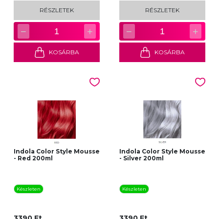
RÉSZLETEK
RÉSZLETEK
−
+
−
+
1
1
KOSÁRBA
KOSÁRBA
Indola Color Style Mousse
Indola Color Style Mousse
- Red 200ml
- Silver 200ml
Készleten
Készleten
3390 Ft
3390 Ft