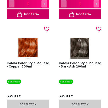
−
+
−
+
1
1
KOSÁRBA
KOSÁRBA
Indola Color Style Mousse
Indola Color Style Mousse
- Copper 200ml
- Dark Ash 200ml
Készleten
Készleten
3390 Ft
3390 Ft
RÉSZLETEK
RÉSZLETEK