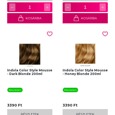
−
+
−
+
1
1
KOSÁRBA
KOSÁRBA
Indola Color Style Mousse
Indola Color Style Mousse
- Dark Blonde 200ml
- Honey Blonde 200ml
Készleten
Készleten
3390 Ft
3390 Ft
RÉSZLETEK
RÉSZLETEK