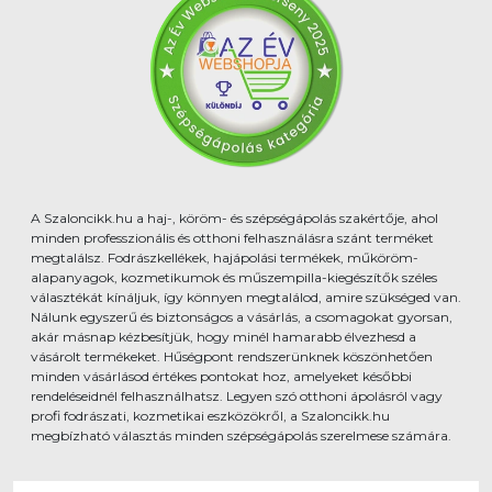
A Szaloncikk.hu a haj-, köröm- és szépségápolás szakértője, ahol
minden professzionális és otthoni felhasználásra szánt terméket
megtalálsz. Fodrászkellékek, hajápolási termékek, műköröm-
alapanyagok, kozmetikumok és műszempilla-kiegészítők széles
választékát kínáljuk, így könnyen megtalálod, amire szükséged van.
Nálunk egyszerű és biztonságos a vásárlás, a csomagokat gyorsan,
akár másnap kézbesítjük, hogy minél hamarabb élvezhesd a
vásárolt termékeket. Hűségpont rendszerünknek köszönhetően
minden vásárlásod értékes pontokat hoz, amelyeket későbbi
rendeléseidnél felhasználhatsz. Legyen szó otthoni ápolásról vagy
profi fodrászati, kozmetikai eszközökről, a Szaloncikk.hu
megbízható választás minden szépségápolás szerelmese számára.