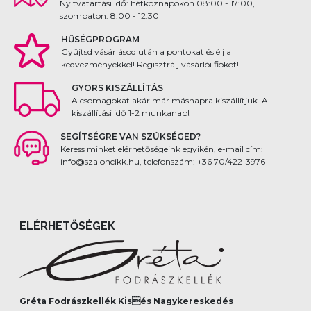
Nyitvatartási idő: hétköznapokon 08:00 - 17:00,
szombaton: 8:00 - 12:30
HŰSÉGPROGRAM
Gyűjtsd vásárlásod után a pontokat és élj a
kedvezményekkel! Regisztrálj vásárlói fiókot!
GYORS KISZÁLLÍTÁS
A csomagokat akár már másnapra kiszállítjuk. A
kiszállítási idő 1-2 munkanap!
SEGÍTSÉGRE VAN SZÜKSÉGED?
Keress minket elérhetőségeink egyikén, e-mail cím:
info@szaloncikk.hu, telefonszám: +36 70/422-3976
ELÉRHETŐSÉGEK
Gréta Fodrászkellék Kisés Nagykereskedés