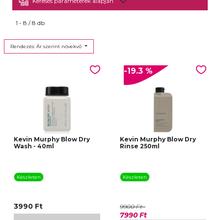
Keresés paraméterek alapján
1 - 8 / 8 db
Rendezés: Ár szerint növekvő
-19.3 %
Kevin Murphy Blow Dry
Kevin Murphy Blow Dry
Wash - 40ml
Rinse 250ml
Készleten
Készleten
3990 Ft
9900 Ft
7990 Ft