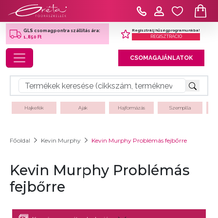
Regisztrálj hűségprogramunkba!
GLS csomagpontra szállítás ára:
REGISZTRÁCIÓ
1,850 Ft
Toggle navigation
CSOMAGAJÁNLATOK
Hajkefék
Ajak
Hajformázás
Szempilla
Főoldal
Kevin Murphy
Kevin Murphy Problémás fejbőrre
Kevin Murphy Problémás
fejbőrre