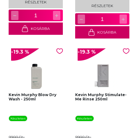
RÉSZLETEK
RÉSZLETEK
−
+
1
−
+
1
KOSÁRBA
KOSÁRBA
-19.3 %
-19.3 %
Kevin Murphy Blow Dry
Kevin Murphy Stimulate-
Wash - 250ml
Me Rinse 250ml
Készleten
Készleten
9900 Ft
9900 Ft