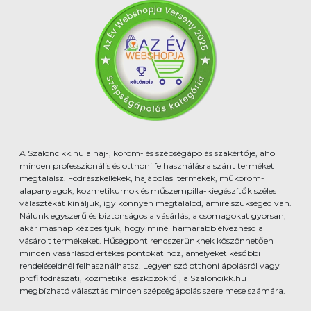
A Szaloncikk.hu a haj-, köröm- és szépségápolás szakértője, ahol
minden professzionális és otthoni felhasználásra szánt terméket
megtalálsz. Fodrászkellékek, hajápolási termékek, műköröm-
alapanyagok, kozmetikumok és műszempilla-kiegészítők széles
választékát kínáljuk, így könnyen megtalálod, amire szükséged van.
Nálunk egyszerű és biztonságos a vásárlás, a csomagokat gyorsan,
akár másnap kézbesítjük, hogy minél hamarabb élvezhesd a
vásárolt termékeket. Hűségpont rendszerünknek köszönhetően
minden vásárlásod értékes pontokat hoz, amelyeket későbbi
rendeléseidnél felhasználhatsz. Legyen szó otthoni ápolásról vagy
profi fodrászati, kozmetikai eszközökről, a Szaloncikk.hu
megbízható választás minden szépségápolás szerelmese számára.