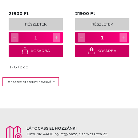
21900 Ft
21900 Ft
RÉSZLETEK
RÉSZLETEK
−
+
−
+
1
1
KOSÁRBA
KOSÁRBA
1 - 8 / 8 db
Rendezés: Ár szerint növekvő
LÁTOGASS EL HOZZÁNK!
Címünk: 4400 Nyíregyháza, Szarvas utca 28.