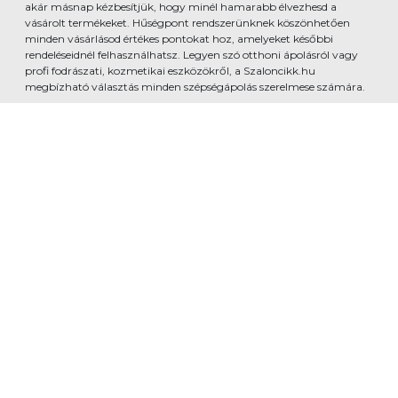
akár másnap kézbesítjük, hogy minél hamarabb élvezhesd a
vásárolt termékeket. Hűségpont rendszerünknek köszönhetően
minden vásárlásod értékes pontokat hoz, amelyeket későbbi
rendeléseidnél felhasználhatsz. Legyen szó otthoni ápolásról vagy
profi fodrászati, kozmetikai eszközökről, a Szaloncikk.hu
megbízható választás minden szépségápolás szerelmese számára.
www.szaloncikk.hu - Developed by