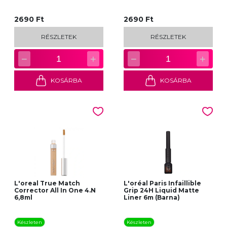
2690 Ft
2690 Ft
RÉSZLETEK
RÉSZLETEK
−
+
−
+
1
1
KOSÁRBA
KOSÁRBA
L'oreal True Match
L'oréal Paris Infaillible
Corrector All In One 4.N
Grip 24H Liquid Matte
6,8ml
Liner 6m (Barna)
Készleten
Készleten