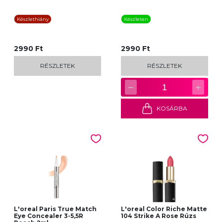
Készlethiány
Készleten
2990 Ft
2990 Ft
RÉSZLETEK
RÉSZLETEK
−
+
1
KOSÁRBA
L'oreal Paris True Match
L'oreal Color Riche Matte
Eye Concealer 3-5,5R
104 Strike A Rose Rúzs