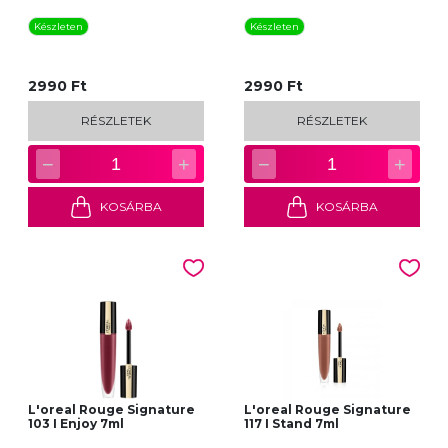
Készleten
Készleten
2990 Ft
2990 Ft
RÉSZLETEK
RÉSZLETEK
−
+
−
+
1
1
KOSÁRBA
KOSÁRBA
L'oreal Rouge Signature
L'oreal Rouge Signature
103 I Enjoy 7ml
117 I Stand 7ml