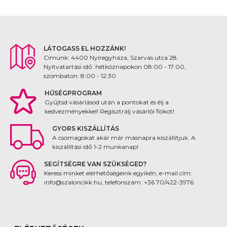
LÁTOGASS EL HOZZÁNK!
Címünk: 4400 Nyíregyháza, Szarvas utca 28.
Nyitvatartási idő: hétköznapokon 08:00 - 17:00,
szombaton: 8:00 - 12:30
HŰSÉGPROGRAM
Gyűjtsd vásárlásod után a pontokat és élj a
kedvezményekkel! Regisztrálj vásárlói fiókot!
GYORS KISZÁLLÍTÁS
A csomagokat akár már másnapra kiszállítjuk. A
kiszállítási idő 1-2 munkanap!
SEGÍTSÉGRE VAN SZÜKSÉGED?
Keress minket elérhetőségeink egyikén, e-mail cím:
info@szaloncikk.hu, telefonszám: +36 70/422-3976