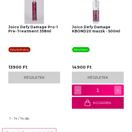
Joico Defy Damage Pro-1
Joico Defy Damage
Pre-Treatment 358ml
KBOND20 maszk - 500ml
Készlethiány
Készleten
13900 Ft
14900 Ft
RÉSZLETEK
RÉSZLETEK
−
+
1
KOSÁRBA
1 - 14 / 14 db