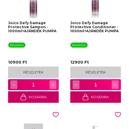
Joico Defy Damage
Joico Defy Damage
Protective Sampon -
Protective Conditioner -
1000ml+AJÁNDÉK PUMPA
1000ml+AJÁNDÉK PUMPA
Készleten
Készleten
10900 Ft
12900 Ft
RÉSZLETEK
RÉSZLETEK
−
+
−
+
1
1
KOSÁRBA
KOSÁRBA