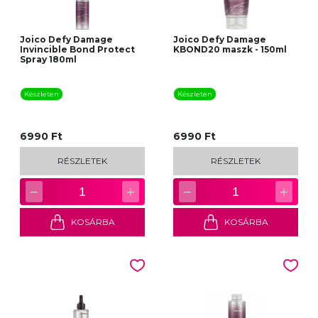
Joico Defy Damage
Joico Defy Damage
Invincible Bond Protect
KBOND20 maszk - 150ml
Spray 180ml
Készleten
Készleten
6990 Ft
6990 Ft
RÉSZLETEK
RÉSZLETEK
−
+
−
+
1
1
KOSÁRBA
KOSÁRBA