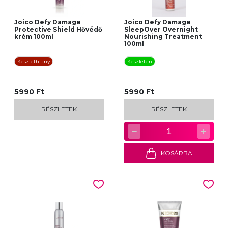
Joico Defy Damage
Joico Defy Damage
Protective Shield Hővédő
SleepOver Overnight
krém 100ml
Nourishing Treatment
100ml
Készlethiány
Készleten
5990 Ft
5990 Ft
RÉSZLETEK
RÉSZLETEK
−
+
1
KOSÁRBA