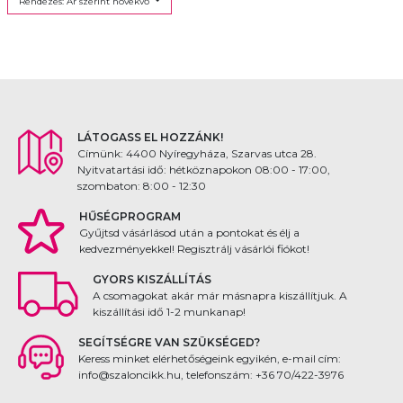
Rendezés: Ár szerint növekvő
LÁTOGASS EL HOZZÁNK!
Címünk: 4400 Nyíregyháza, Szarvas utca 28.
Nyitvatartási idő: hétköznapokon 08:00 - 17:00,
szombaton: 8:00 - 12:30
HŰSÉGPROGRAM
Gyűjtsd vásárlásod után a pontokat és élj a
kedvezményekkel! Regisztrálj vásárlói fiókot!
GYORS KISZÁLLÍTÁS
A csomagokat akár már másnapra kiszállítjuk. A
kiszállítási idő 1-2 munkanap!
SEGÍTSÉGRE VAN SZÜKSÉGED?
Keress minket elérhetőségeink egyikén, e-mail cím:
info@szaloncikk.hu, telefonszám: +36 70/422-3976