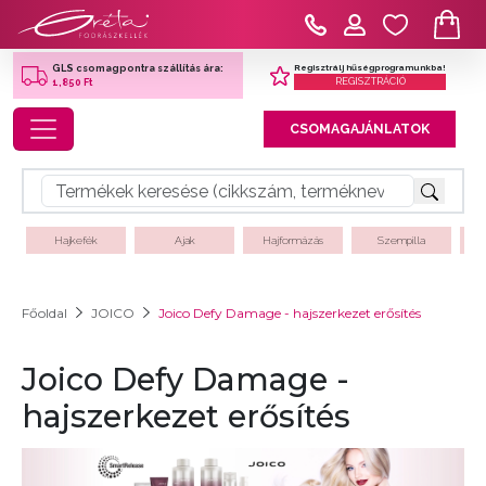
Regisztrálj hűségprogramunkba!
GLS csomagpontra szállítás ára:
REGISZTRÁCIÓ
1,850 Ft
Toggle navigation
CSOMAGAJÁNLATOK
Hajkefék
Ajak
Hajformázás
Szempilla
Főoldal
JOICO
Joico Defy Damage - hajszerkezet erősítés
Joico Defy Damage -
hajszerkezet erősítés