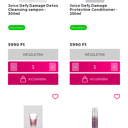
Joico Defy Damage Detox
Joico Defy Damage
Cleansing sampon -
Protective Conditioner -
300ml
250ml
Készleten
Készleten
5990 Ft
5990 Ft
RÉSZLETEK
RÉSZLETEK
−
+
−
+
1
1
KOSÁRBA
KOSÁRBA