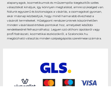
alapanyagok, kozmetikumok és műszempilla-kiegészítők széles
választékát kínáljuk, így könnyen megtalálod, amire szükséged van.
Nálunk egyszerű és biztonságos a vásárlás, a csomagokat gyorsan,
akár másnap kézbesítjük, hogy minél hamarabb élvezhesd a
vásárolt termékeket. Hűségpont rendszerünknek köszönhetően
minden vásárlásod értékes pontokat hoz, amelyeket későbbi
rendeléseidnél felhasználhatsz. Legyen szó otthoni ápolásról vagy
profi fodrászati, kozmetikai eszközökről, a Szaloncikk.hu
megbízható választás minden szépségápolás szerelmese számára.