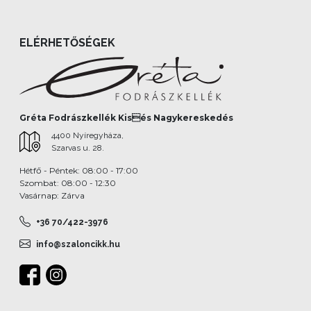
ELÉRHETŐSÉGEK
Gréta Fodrászkellék Kisés Nagykereskedés
4400 Nyíregyháza,
Szarvas u. 28.
Hétfő - Péntek: 08:00 - 17:00
Szombat: 08:00 - 12:30
Vasárnap: Zárva
+36 70/422-3976
info@szaloncikk.hu