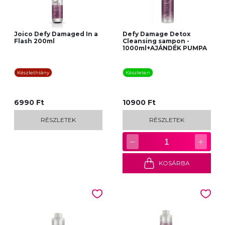
Joico Defy Damaged In a
Defy Damage Detox
Flash 200ml
Cleansing sampon -
1000ml+AJÁNDÉK PUMPA
Készlethiány
Készleten
6990 Ft
10900 Ft
RÉSZLETEK
RÉSZLETEK
−
+
1
KOSÁRBA