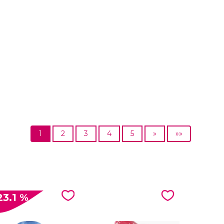
1
2
3
4
5
»
»»
23.1 %