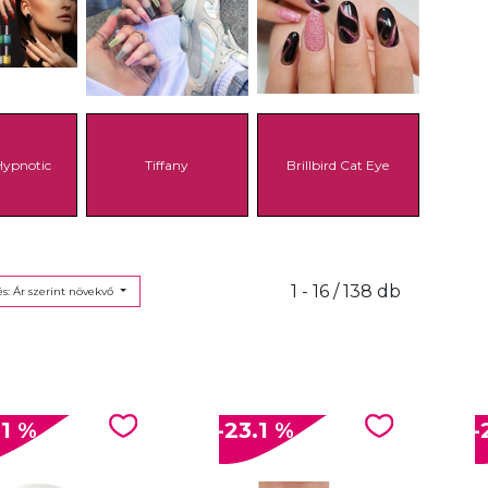
 Hypnotic
Tiffany
Brillbird Cat Eye
1 - 16 / 138 db
s: Ár szerint növekvő
.1 %
-23.1 %
-