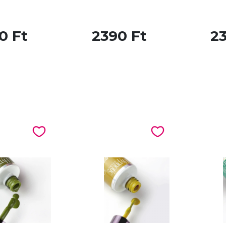
0 Ft
2390 Ft
2