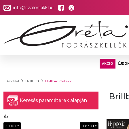
info@szaloncikk.hu
AKCIÓ
ÚJDO
Főoldal
BrillBird
Brillbird Géllakk
Brill
Keresés paraméterek alapján
Ár
2 100 Ft
8 630 Ft