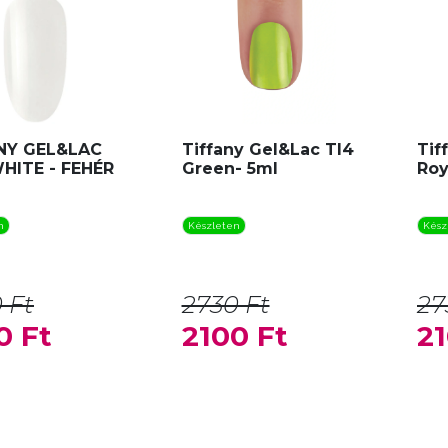
NY GEL&LAC
Tiffany Gel&Lac TI4
Tif
WHITE - FEHÉR
Green- 5ml
Roy
n
Készleten
Kész
 Ft
2730 Ft
27
0 Ft
2100 Ft
21