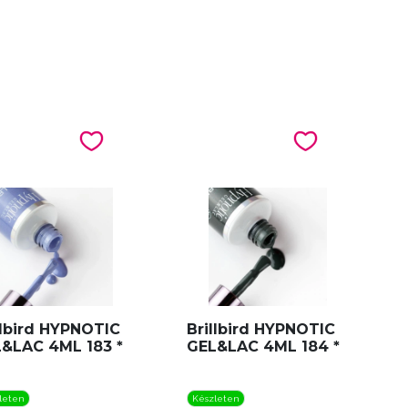
llbird HYPNOTIC
Brillbird HYPNOTIC
&LAC 4ML 183 *
GEL&LAC 4ML 184 *
leten
Készleten