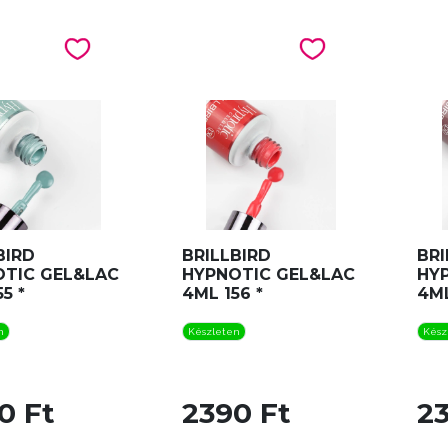
BIRD
BRILLBIRD
BRI
OTIC GEL&LAC
HYPNOTIC GEL&LAC
HY
5 *
4ML 156 *
4ML
n
Készleten
Kész
0 Ft
2390 Ft
2