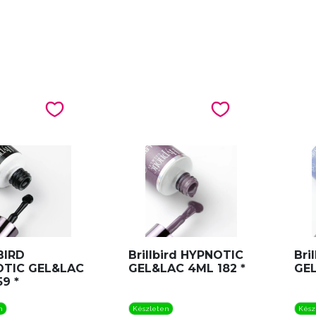
BIRD
Brillbird HYPNOTIC
Bri
OTIC GEL&LAC
GEL&LAC 4ML 182 *
GEL
9 *
n
Készleten
Kész