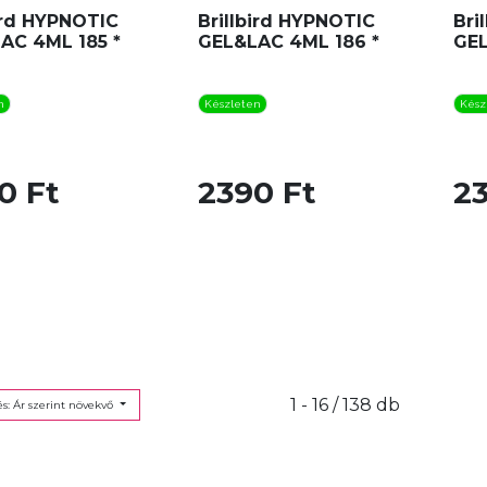
bird HYPNOTIC
Brillbird HYPNOTIC
Bri
AC 4ML 185 *
GEL&LAC 4ML 186 *
GEL
n
Készleten
Kész
0 Ft
2390 Ft
2
1 - 16 / 138 db
s: Ár szerint növekvő