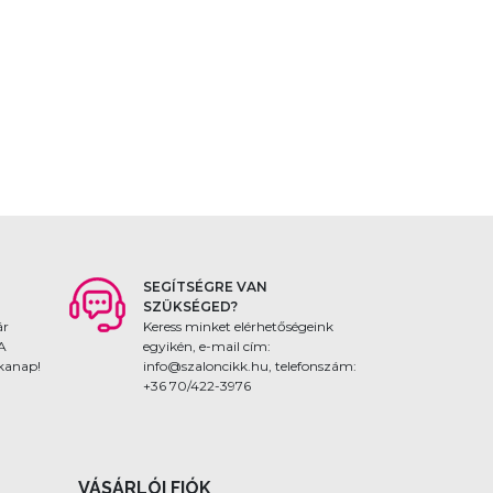
SEGÍTSÉGRE VAN
SZÜKSÉGED?
ár
Keress minket elérhetőségeink
 A
egyikén, e-mail cím:
nkanap!
info@szaloncikk.hu, telefonszám:
+36 70/422-3976
VÁSÁRLÓI FIÓK