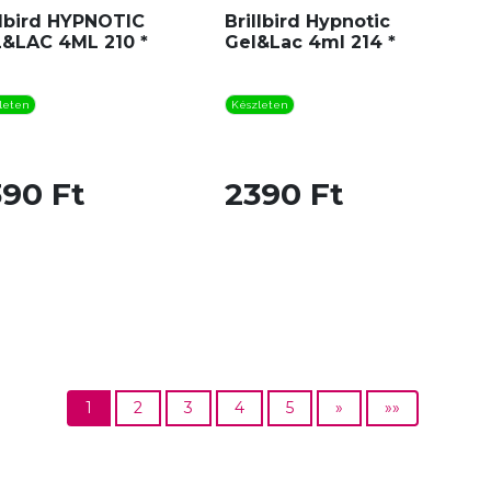
llbird HYPNOTIC
Brillbird Hypnotic
&LAC 4ML 210 *
Gel&Lac 4ml 214 *
leten
Készleten
390 Ft
2390 Ft
1
2
3
4
5
»
»»