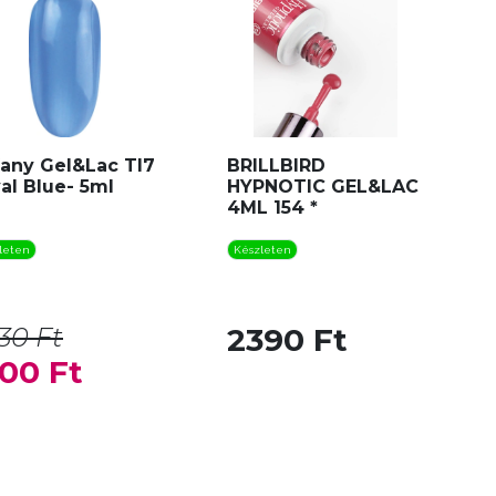
fany Gel&Lac TI7
BRILLBIRD
al Blue- 5ml
HYPNOTIC GEL&LAC
4ML 154 *
leten
Készleten
30 Ft
2390 Ft
00 Ft