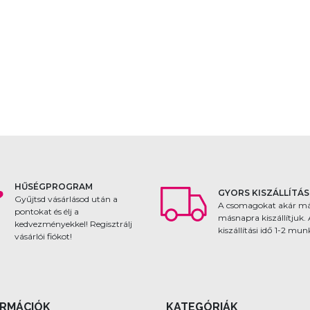
HŰSÉGPROGRAM
GYORS KISZÁLLÍTÁS
Gyűjtsd vásárlásod után a
A csomagokat akár m
pontokat és élj a
másnapra kiszállítjuk.
kedvezményekkel! Regisztrálj
kiszállítási idő 1-2 mu
vásárlói fiókot!
ORMÁCIÓK
KATEGÓRIÁK