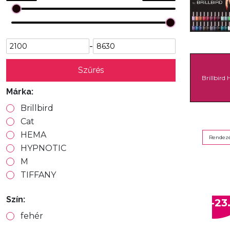
-
Szűrés
Brillbird
Márka:
Brillbird
Cat
HEMA
Rendezé
HYPNOTIC
M
TIFFANY
Szín:
-23
fehér