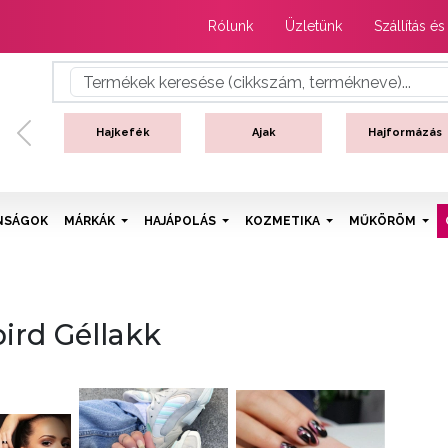
Rólunk
Üzletünk
Szállítás és
Hajkefék
Ajak
Hajformázás
Previous
NSÁGOK
MÁRKÁK
HAJÁPOLÁS
KOZMETIKA
MŰKÖRÖM
bird Géllakk