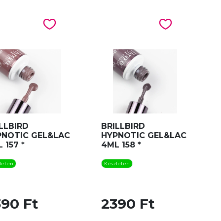
LLBIRD
BRILLBIRD
PNOTIC GEL&LAC
HYPNOTIC GEL&LAC
 157 *
4ML 158 *
leten
Készleten
390 Ft
2390 Ft