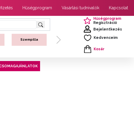
 fizetés
Hűségprogram
Vásárlási tudnivalók
Kapcsolat
Hűségprogram
Regisztráció
Bejelentkezés
Kedvenceim
Szempilla
Next
Kosár
CSOMAGAJÁNLATOK