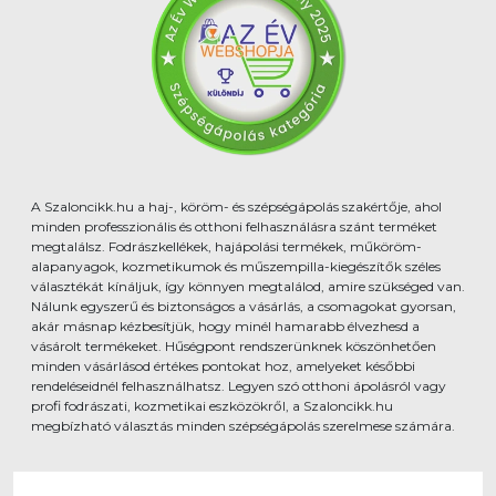
A Szaloncikk.hu a haj-, köröm- és szépségápolás szakértője, ahol
minden professzionális és otthoni felhasználásra szánt terméket
megtalálsz. Fodrászkellékek, hajápolási termékek, műköröm-
alapanyagok, kozmetikumok és műszempilla-kiegészítők széles
választékát kínáljuk, így könnyen megtalálod, amire szükséged van.
Nálunk egyszerű és biztonságos a vásárlás, a csomagokat gyorsan,
akár másnap kézbesítjük, hogy minél hamarabb élvezhesd a
vásárolt termékeket. Hűségpont rendszerünknek köszönhetően
minden vásárlásod értékes pontokat hoz, amelyeket későbbi
rendeléseidnél felhasználhatsz. Legyen szó otthoni ápolásról vagy
profi fodrászati, kozmetikai eszközökről, a Szaloncikk.hu
megbízható választás minden szépségápolás szerelmese számára.