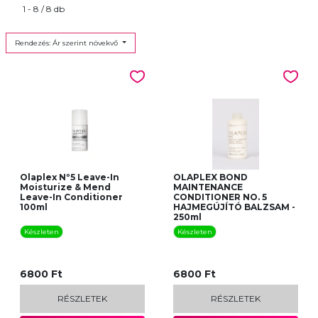
1 - 8 / 8 db
Rendezés: Ár szerint növekvő
Olaplex Nº5 Leave-In
OLAPLEX BOND
Moisturize & Mend
MAINTENANCE
Leave-In Conditioner
CONDITIONER NO. 5
100ml
HAJMEGÚJÍTÓ BALZSAM -
250ml
Készleten
Készleten
6800 Ft
6800 Ft
RÉSZLETEK
RÉSZLETEK