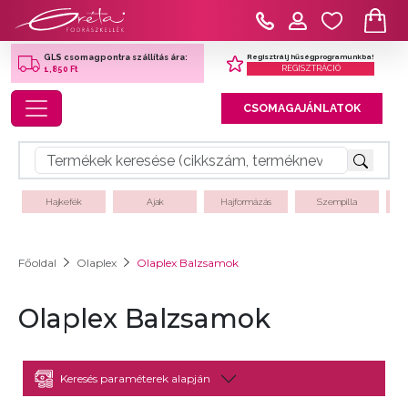
Regisztrálj hűségprogramunkba!
GLS csomagpontra szállítás ára:
REGISZTRÁCIÓ
1,850 Ft
Toggle navigation
CSOMAGAJÁNLATOK
Hajkefék
Ajak
Hajformázás
Szempilla
Főoldal
Olaplex
Olaplex Balzsamok
Olaplex Balzsamok
Keresés paraméterek alapján