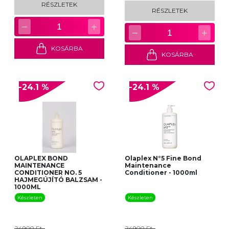
RÉSZLETEK
RÉSZLETEK
−
+
1
−
+
1
KOSÁRBA
KOSÁRBA
-24.1 %
-24.1 %
OLAPLEX BOND
Olaplex N°5 Fine Bond
MAINTENANCE
Maintenance
CONDITIONER NO. 5
Conditioner - 1000ml
HAJMEGÚJÍTÓ BALZSAM -
1000ML
Készleten
Készleten
24900 Ft
24900 Ft