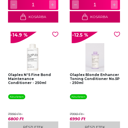
−
+
−
+
1
1
KOSÁRBA
KOSÁRBA
-14.9 %
-12.5 %
Olaplex N°5 Fine Bond
Olaplex Blonde Enhancer
Maintenance
Toning Conditioner No.5P
Conditioner - 250ml
- 250ml
Készleten
Készleten
7990 Ft
7990 Ft
6800 Ft
6990 Ft
RÉSZLETEK
RÉSZLETEK