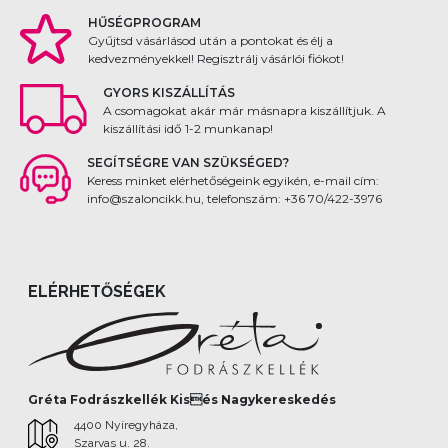
HŰSÉGPROGRAM
Gyűjtsd vásárlásod után a pontokat és élj a
kedvezményekkel! Regisztrálj vásárlói fiókot!
GYORS KISZÁLLÍTÁS
A csomagokat akár már másnapra kiszállítjuk. A
kiszállítási idő 1-2 munkanap!
SEGÍTSÉGRE VAN SZÜKSÉGED?
Keress minket elérhetőségeink egyikén, e-mail cím:
info@szaloncikk.hu, telefonszám: +36 70/422-3976
ELÉRHETŐSÉGEK
Gréta Fodrászkellék Kisés Nagykereskedés
4400 Nyíregyháza,
Szarvas u. 28.