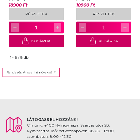
18900 Ft
18900 Ft
RÉSZLETEK
RÉSZLETEK
−
+
−
+
1
1
KOSÁRBA
KOSÁRBA
1 - 8 / 8 db
Rendezés: Ár szerint növekvő
LÁTOGASS EL HOZZÁNK!
Címünk: 4400 Nyíregyháza, Szarvas utca 28.
Nyitvatartási idő: hétköznapokon 08:00 - 17:00,
szombaton: 8:00 - 12:30