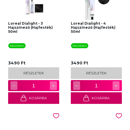
Loreal Dialight - 3
Loreal Dialight - 4
Hajszínező (Hajfesték)
Hajszínező (Hajfesték)
50ml
50ml
Készleten
Készleten
3490 Ft
3490 Ft
RÉSZLETEK
RÉSZLETEK
−
+
−
+
1
1
KOSÁRBA
KOSÁRBA