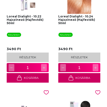
Loreal Dialight - 10.22
Loreal Dialight - 10.24
Hajszínező (Hajfesték)
Hajszínező (Hajfesték)
50ml
50ml
Készleten
Készleten
3490 Ft
3490 Ft
RÉSZLETEK
RÉSZLETEK
−
+
−
+
1
1
KOSÁRBA
KOSÁRBA