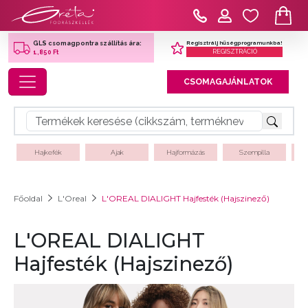
Regisztrálj hűségprogramunkba!
GLS csomagpontra szállítás ára:
REGISZTRÁCIÓ
1,850 Ft
Toggle navigation
CSOMAGAJÁNLATOK
Hajkefék
Ajak
Hajformázás
Szempilla
Főoldal
L'Oreal
L'OREAL DIALIGHT Hajfesték (Hajszinező)
L'OREAL DIALIGHT
Hajfesték (Hajszinező)