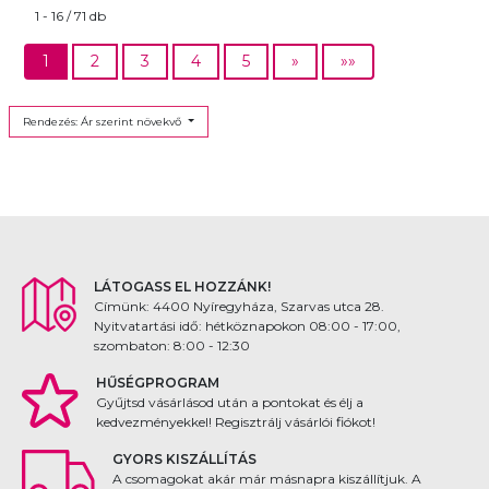
1 - 16 / 71 db
1
2
3
4
5
»
»»
Rendezés: Ár szerint növekvő
LÁTOGASS EL HOZZÁNK!
Címünk: 4400 Nyíregyháza, Szarvas utca 28.
Nyitvatartási idő: hétköznapokon 08:00 - 17:00,
szombaton: 8:00 - 12:30
HŰSÉGPROGRAM
Gyűjtsd vásárlásod után a pontokat és élj a
kedvezményekkel! Regisztrálj vásárlói fiókot!
GYORS KISZÁLLÍTÁS
A csomagokat akár már másnapra kiszállítjuk. A