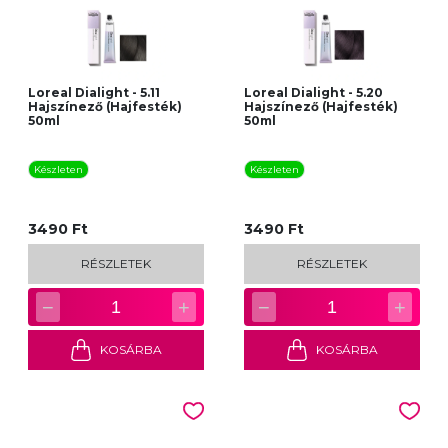
Loreal Dialight - 5.11
Loreal Dialight - 5.20
Hajszínező (Hajfesték)
Hajszínező (Hajfesték)
50ml
50ml
Készleten
Készleten
3490 Ft
3490 Ft
RÉSZLETEK
RÉSZLETEK
−
+
−
+
1
1
KOSÁRBA
KOSÁRBA