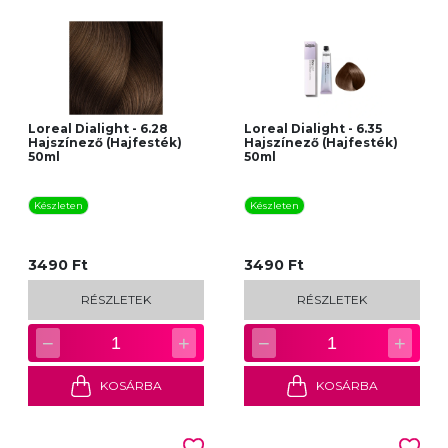
Loreal Dialight - 6.28
Loreal Dialight - 6.35
Hajszínező (Hajfesték)
Hajszínező (Hajfesték)
50ml
50ml
Készleten
Készleten
3490 Ft
3490 Ft
RÉSZLETEK
RÉSZLETEK
−
+
−
+
1
1
KOSÁRBA
KOSÁRBA