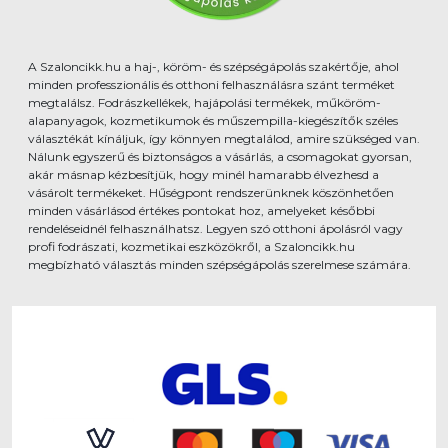
A Szaloncikk.hu a haj-, köröm- és szépségápolás szakértője, ahol
minden professzionális és otthoni felhasználásra szánt terméket
megtalálsz. Fodrászkellékek, hajápolási termékek, műköröm-
alapanyagok, kozmetikumok és műszempilla-kiegészítők széles
választékát kínáljuk, így könnyen megtalálod, amire szükséged van.
Nálunk egyszerű és biztonságos a vásárlás, a csomagokat gyorsan,
akár másnap kézbesítjük, hogy minél hamarabb élvezhesd a
vásárolt termékeket. Hűségpont rendszerünknek köszönhetően
minden vásárlásod értékes pontokat hoz, amelyeket későbbi
rendeléseidnél felhasználhatsz. Legyen szó otthoni ápolásról vagy
profi fodrászati, kozmetikai eszközökről, a Szaloncikk.hu
megbízható választás minden szépségápolás szerelmese számára.