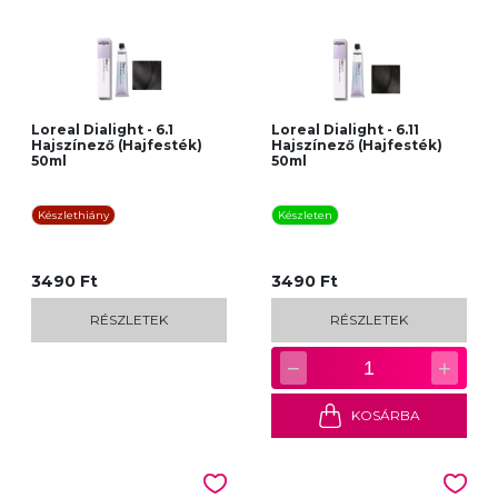
Loreal Dialight - 6.1
Loreal Dialight - 6.11
Hajszínező (Hajfesték)
Hajszínező (Hajfesték)
50ml
50ml
Készlethiány
Készleten
3490 Ft
3490 Ft
RÉSZLETEK
RÉSZLETEK
−
+
1
KOSÁRBA