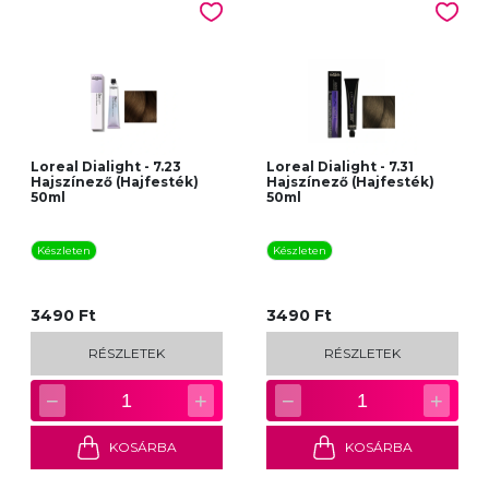
Loreal Dialight - 7.23
Loreal Dialight - 7.31
Hajszínező (Hajfesték)
Hajszínező (Hajfesték)
50ml
50ml
Készleten
Készleten
3490 Ft
3490 Ft
RÉSZLETEK
RÉSZLETEK
−
+
−
+
1
1
KOSÁRBA
KOSÁRBA