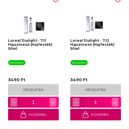
Loreal Dialight - 7.11
Loreal Dialight - 7.12
Hajszínező (Hajfesték)
Hajszínező (Hajfesték)
50ml
50ml
Készleten
Készleten
3490 Ft
3490 Ft
RÉSZLETEK
RÉSZLETEK
−
+
−
+
1
1
KOSÁRBA
KOSÁRBA