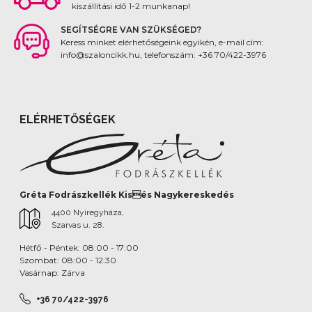
kiszállítási idő 1-2 munkanap!
SEGÍTSÉGRE VAN SZÜKSÉGED?
Keress minket elérhetőségeink egyikén, e-mail cím:
info@szaloncikk.hu, telefonszám: +36 70/422-3976
ELÉRHETŐSÉGEK
Gréta Fodrászkellék Kisés Nagykereskedés
4400 Nyíregyháza,
Szarvas u. 28.
Hétfő - Péntek: 08:00 - 17:00
Szombat: 08:00 - 12:30
Vasárnap: Zárva
+36 70/422-3976