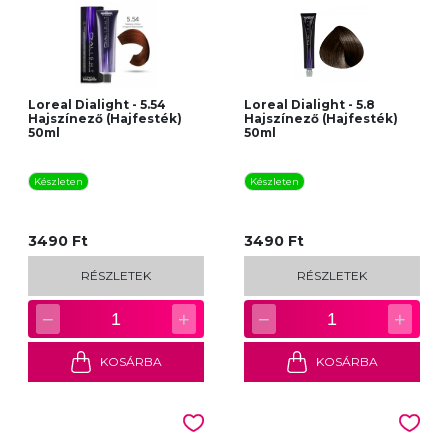
Loreal Dialight - 5.54
Loreal Dialight - 5.8
Hajszínező (Hajfesték)
Hajszínező (Hajfesték)
50ml
50ml
Készleten
Készleten
3490 Ft
3490 Ft
RÉSZLETEK
RÉSZLETEK
−
+
−
+
1
1
KOSÁRBA
KOSÁRBA