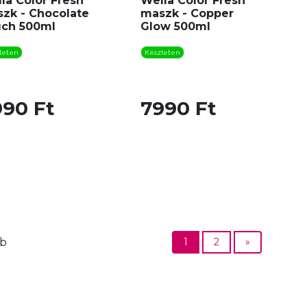
la Color Fresh
Wella Color Fresh
zk - Chocolate
maszk - Copper
ch 500ml
Glow 500ml
leten
Készleten
990 Ft
7990 Ft
db
1
2
»