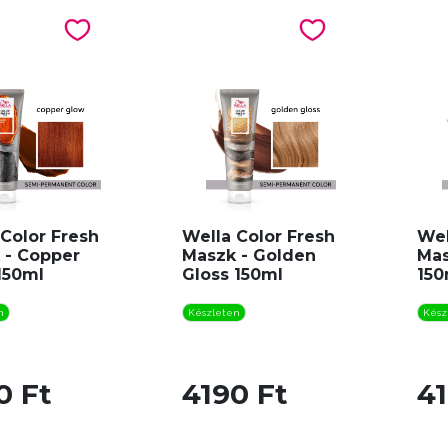
Color Fresh
Wella Color Fresh
Wel
 - Copper
Maszk - Golden
Mas
150ml
Gloss 150ml
150
n
Készleten
Kész
0 Ft
4190 Ft
41