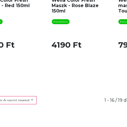
Color Fresh
Wella Color Fresh
Wel
 - Red 150ml
Maszk - Rose Blaze
mas
150ml
Tou
n
Készleten
Kész
0 Ft
4190 Ft
7
1 - 16 / 19 
s: Ár szerint növekvő