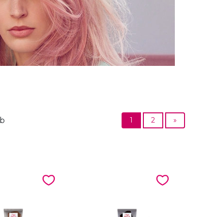
db
1
2
»