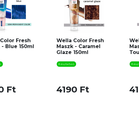
Color Fresh
Wella Color Fresh
Wel
 - Blue 150ml
Maszk - Caramel
Mas
Glaze 150ml
Tou
n
Készleten
Kész
0 Ft
4190 Ft
41