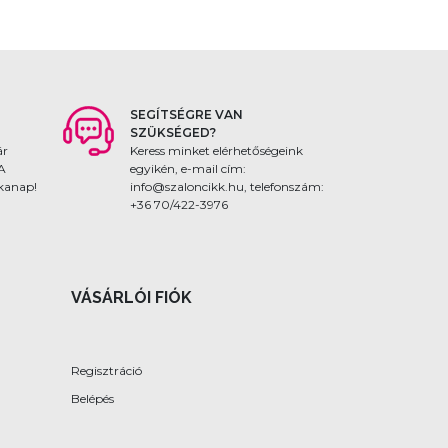
SEGÍTSÉGRE VAN
SZÜKSÉGED?
ár
Keress minket elérhetőségeink
 A
egyikén, e-mail cím:
nkanap!
info@szaloncikk.hu, telefonszám:
+36 70/422-3976
VÁSÁRLÓI FIÓK
Regisztráció
Belépés