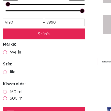
-
Szűrés
Márka:
Wella
Rendezé
Szín:
lila
Kiszerelés:
150 ml
500 ml