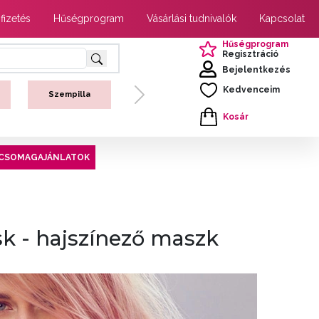
 fizetés
Hűségprogram
Vásárlási tudnivalók
Kapcsolat
Hűségprogram
Regisztráció
Bejelentkezés
Kedvenceim
Szempilla
Next
Kosár
CSOMAGAJÁNLATOK
sk - hajszínező maszk