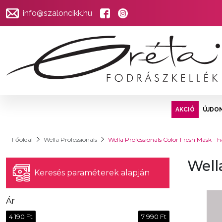
info@szaloncikk.hu
AKCIÓ
ÚJDO
Főoldal
Wella Professionals
Wella Professionals Color Fresh Mask - 
Well
Keresés paraméterek alapján
Ár
4 190 Ft
7 990 Ft