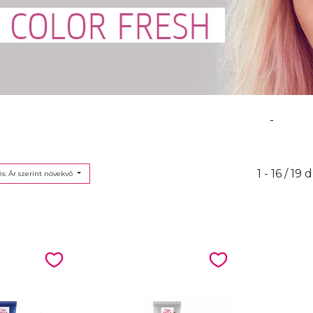
-
1 - 16 / 19 
s: Ár szerint növekvő