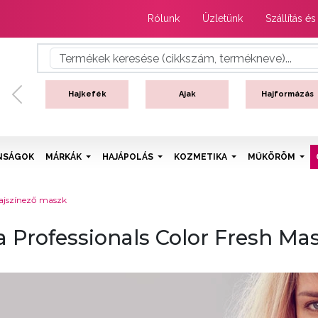
Rólunk
Üzletünk
Szállítás és
Hajkefék
Ajak
Hajformázás
Previous
NSÁGOK
MÁRKÁK
HAJÁPOLÁS
KOZMETIKA
MŰKÖRÖM
hajszínező maszk
a Professionals Color Fresh Ma