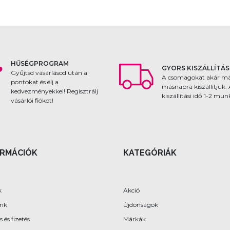
HŰSÉGPROGRAM
GYORS KISZÁLLÍTÁS
Gyűjtsd vásárlásod után a
A csomagokat akár m
pontokat és élj a
másnapra kiszállítjuk.
kedvezményekkel! Regisztrálj
kiszállítási idő 1-2 mu
vásárlói fiókot!
ORMÁCIÓK
KATEGÓRIÁK
k
Akció
ünk
Újdonságok
s és fizetés
Márkák