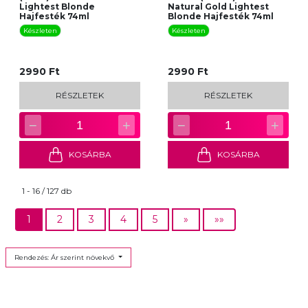
Lightest Blonde
Natural Gold Lightest
Hajfesték 74ml
Blonde Hajfesték 74ml
Készleten
Készleten
2990 Ft
2990 Ft
RÉSZLETEK
RÉSZLETEK
−
+
−
+
1
1
KOSÁRBA
KOSÁRBA
1 - 16 / 127 db
1
2
3
4
5
»
»»
Rendezés: Ár szerint növekvő