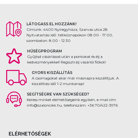
LÁTOGASS EL HOZZÁNK!
Címünk: 4400 Nyíregyháza, Szarvas utca 28.
Nyitvatartási idő: hétköznapokon 08:00 - 17:00,
szombaton: 8:00 - 12:30
HŰSÉGPROGRAM
Gyűjtsd vásárlásod után a pontokat és élj a
kedvezményekkel! Regisztrálj vásárlói fiókot!
GYORS KISZÁLLÍTÁS
A csomagokat akár már másnapra kiszállítjuk. A
kiszállítási idő 1-2 munkanap!
SEGÍTSÉGRE VAN SZÜKSÉGED?
Keress minket elérhetőségeink egyikén, e-mail cím:
info@szaloncikk.hu, telefonszám: +36 70/422-3976
ELÉRHETŐSÉGEK