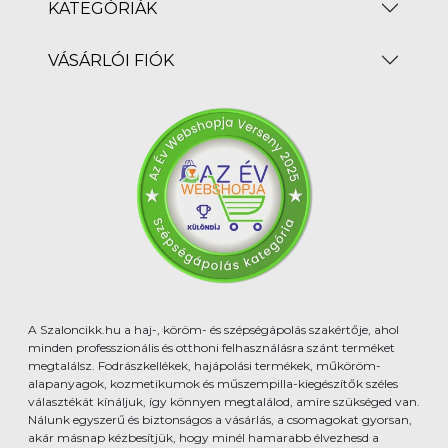
KATEGÓRIÁK
VÁSÁRLÓI FIÓK
A Szaloncikk.hu a haj-, köröm- és szépségápolás szakértője, ahol
minden professzionális és otthoni felhasználásra szánt terméket
megtalálsz. Fodrászkellékek, hajápolási termékek, műköröm-
alapanyagok, kozmetikumok és műszempilla-kiegészítők széles
választékát kínáljuk, így könnyen megtalálod, amire szükséged van.
Nálunk egyszerű és biztonságos a vásárlás, a csomagokat gyorsan,
akár másnap kézbesítjük, hogy minél hamarabb élvezhesd a