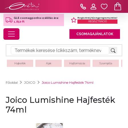
Regisztrálj hűségprogramunkba!
GLS csomagpontra szállítás ára:
REGISZTRÁCIÓ
1,850 Ft
Toggle navigation
CSOMAGAJÁNLATOK
Hajkefék
Ajak
Hajformázás
Szempilla
Főoldal
JOICO
Joico Lumishine Hajfesték 74ml
Joico Lumishine Hajfesték
74ml