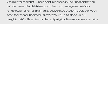
vásárolt termékeket. Hűségpont rendszerünknek köszönhetően
minden vásárlásod értékes pontokat hoz, amelyeket későbbi
rendeléseidnél felhasználhatsz. Legyen szó otthoni ápolásról vagy
profi fodrászati, kozmetikai eszközökről, a Szaloncikk.hu
megbízható választás minden szépségápolás szerelmese számára.
www.szaloncikk.hu - Developed by