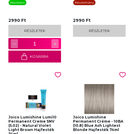
Készleten
Készlethiány
2990 Ft
2990 Ft
RÉSZLETEK
RÉSZLETEK
−
+
1
KOSÁRBA
Joico Lumishine Lumi10
Joico Lumishine
Permanent Creme 5NV
Permanent Créme - 10BA
(5.02) - Natural Violet
(10.8) Blue Ash Lightest
Light Brown Hajfesték
Blonde Hajfesték 74ml
74ml