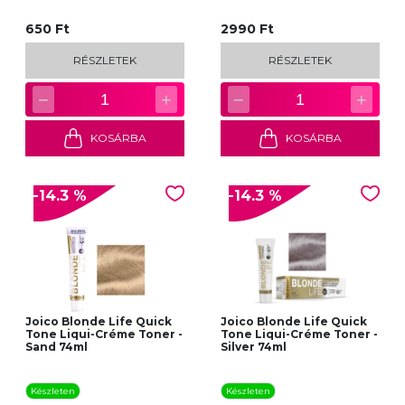
650 Ft
2990 Ft
RÉSZLETEK
RÉSZLETEK
−
+
−
+
1
1
KOSÁRBA
KOSÁRBA
-14.3 %
-14.3 %
Joico Blonde Life Quick
Joico Blonde Life Quick
Tone Liqui-Créme Toner -
Tone Liqui-Créme Toner -
Sand 74ml
Silver 74ml
Készleten
Készleten