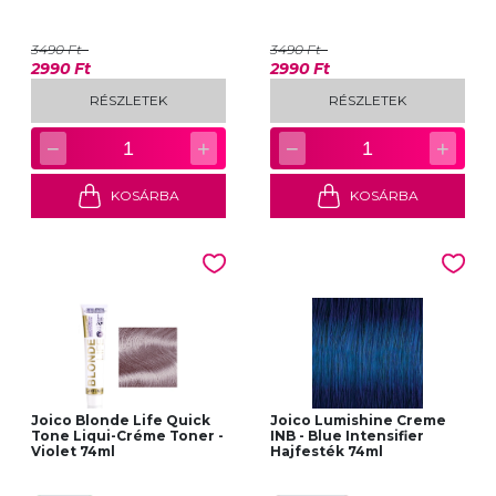
3490 Ft
3490 Ft
2990 Ft
2990 Ft
RÉSZLETEK
RÉSZLETEK
−
+
−
+
1
1
KOSÁRBA
KOSÁRBA
Joico Blonde Life Quick
Joico Lumishine Creme
Tone Liqui-Créme Toner -
INB - Blue Intensifier
Violet 74ml
Hajfesték 74ml