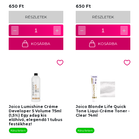
650 Ft
650 Ft
RÉSZLETEK
RÉSZLETEK
−
+
−
+
1
1
KOSÁRBA
KOSÁRBA
Joico Lumishine Créme
Joico Blonde Life Quick
Developer 5 Volume 75ml
Tone Liqui-Créme Toner -
(1,5%) Egy adag kis
Clear 74ml
előhívó, elegendő 1 tubus
festékhez!
Készleten
Készleten