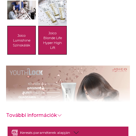
Joico
Joico
Blonde Life
Lumishine
Hyper High
Színskálák
Lift
További információk
Keresés paraméterek alapján