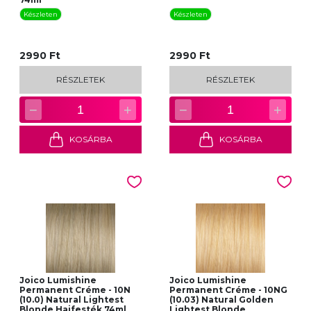
Készleten
Készleten
2990 Ft
2990 Ft
RÉSZLETEK
RÉSZLETEK
−
+
−
+
1
1
KOSÁRBA
KOSÁRBA
Joico Lumishine
Joico Lumishine
Permanent Créme - 10N
Permanent Créme - 10NG
(10.0) Natural Lightest
(10.03) Natural Golden
Blonde Hajfesték 74ml
Lightest Blonde