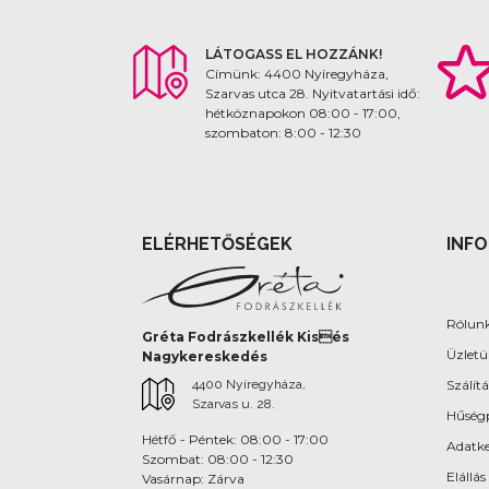
LÁTOGASS EL HOZZÁNK!
Címünk: 4400 Nyíregyháza,
Szarvas utca 28. Nyitvatartási idő:
hétköznapokon 08:00 - 17:00,
szombaton: 8:00 - 12:30
ELÉRHETŐSÉGEK
INF
Rólun
Gréta Fodrászkellék Kisés
Üzlet
Nagykereskedés
4400 Nyíregyháza,
Szálítá
Szarvas u. 28.
Hűség
Hétfő - Péntek: 08:00 - 17:00
Adatke
Szombat: 08:00 - 12:30
Elállás
Vasárnap: Zárva