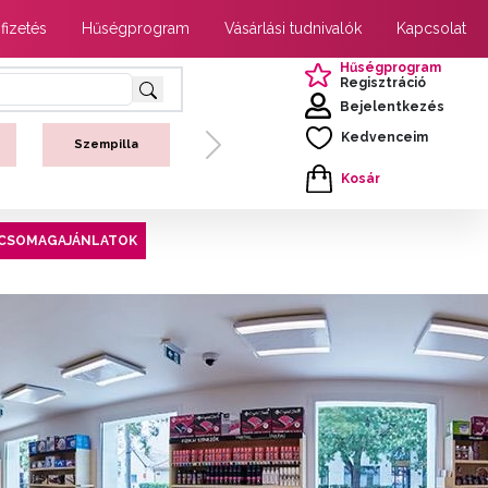
 fizetés
Hűségprogram
Vásárlási tudnivalók
Kapcsolat
Hűségprogram
Regisztráció
Bejelentkezés
Kedvenceim
Szempilla
Next
Kosár
CSOMAGAJÁNLATOK