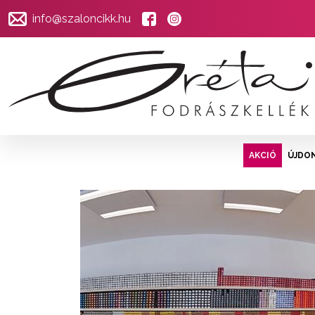
info@szaloncikk.hu
AKCIÓ
ÚJDO