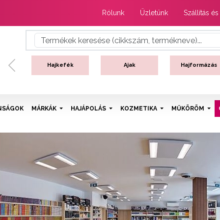
Rólunk
Üzletünk
Szállítás és
Hajkefék
Ajak
Hajformázás
Previous
NSÁGOK
MÁRKÁK
HAJÁPOLÁS
KOZMETIKA
MŰKÖRÖM