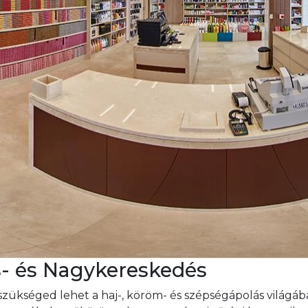
s- és Nagykereskedés
zükséged lehet a haj-, köröm- és szépségápolás világá