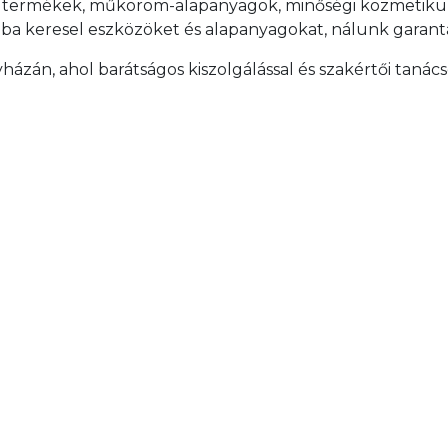
lási termékek, műköröm-alapanyagok, minőségi kozmetiku
onba keresel eszközöket és alapanyagokat, nálunk garant
ázán, ahol barátságos kiszolgálással és szakértői tanác