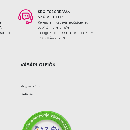
SEGÍTSÉGRE VAN
SZÜKSÉGED?
ár
Keress minket elérhetőségeink
 A
egyikén, e-mail cím:
nkanap!
info@szaloncikk.hu, telefonszám:
+36 70/422-3976
VÁSÁRLÓI FIÓK
Regisztráció
Belépés