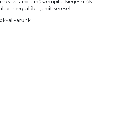
mok, valamint műszempilla-kiegészítők.
áltan megtalálod, amit keresel.
sokkal várunk!