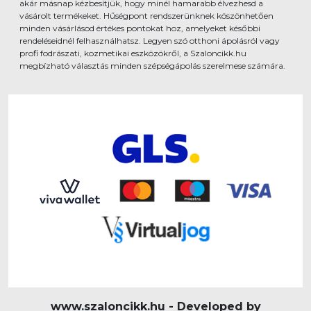
akár másnap kézbesítjük, hogy minél hamarabb élvezhesd a
vásárolt termékeket. Hűségpont rendszerünknek köszönhetően
minden vásárlásod értékes pontokat hoz, amelyeket későbbi
rendeléseidnél felhasználhatsz. Legyen szó otthoni ápolásról vagy
profi fodrászati, kozmetikai eszközökről, a Szaloncikk.hu
megbízható választás minden szépségápolás szerelmese számára.
www.szaloncikk.hu - Developed by