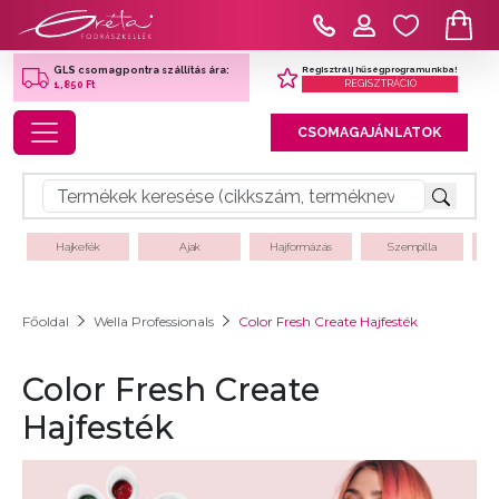
Regisztrálj hűségprogramunkba!
GLS csomagpontra szállítás ára:
REGISZTRÁCIÓ
1,850 Ft
Toggle navigation
CSOMAGAJÁNLATOK
Hajkefék
Ajak
Hajformázás
Szempilla
Főoldal
Wella Professionals
Color Fresh Create Hajfesték
Color Fresh Create
Hajfesték