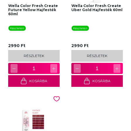
Wella Color Fresh Create
Wella Color Fresh Create
Future Yellow Hajfesték
Uber Gold Hajfesték 60ml
60ml
Készleten
Készleten
2990 Ft
2990 Ft
RÉSZLETEK
RÉSZLETEK
−
+
−
+
1
1
KOSÁRBA
KOSÁRBA