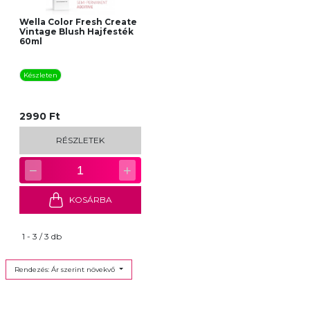
Wella Color Fresh Create
Vintage Blush Hajfesték
60ml
Készleten
2990 Ft
RÉSZLETEK
−
+
1
KOSÁRBA
1 - 3 / 3 db
Rendezés: Ár szerint növekvő