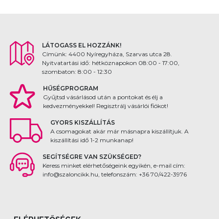
LÁTOGASS EL HOZZÁNK!
Címünk: 4400 Nyíregyháza, Szarvas utca 28.
Nyitvatartási idő: hétköznapokon 08:00 - 17:00,
szombaton: 8:00 - 12:30
HŰSÉGPROGRAM
Gyűjtsd vásárlásod után a pontokat és élj a
kedvezményekkel! Regisztrálj vásárlói fiókot!
GYORS KISZÁLLÍTÁS
A csomagokat akár már másnapra kiszállítjuk. A
kiszállítási idő 1-2 munkanap!
SEGÍTSÉGRE VAN SZÜKSÉGED?
Keress minket elérhetőségeink egyikén, e-mail cím:
info@szaloncikk.hu, telefonszám: +36 70/422-3976