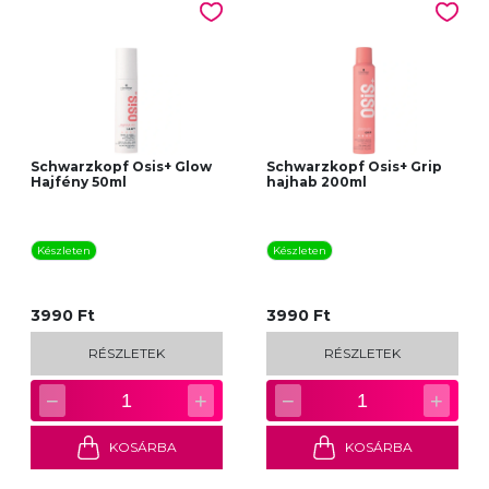
Schwarzkopf Osis+ Glow
Schwarzkopf Osis+ Grip
Hajfény 50ml
hajhab 200ml
Készleten
Készleten
3990 Ft
3990 Ft
RÉSZLETEK
RÉSZLETEK
−
+
−
+
1
1
KOSÁRBA
KOSÁRBA