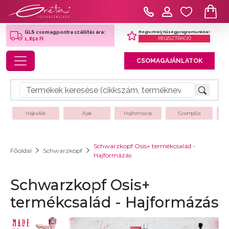
Regisztrálj hűségprogramunkba!
GLS csomagpontra szállítás ára:
REGISZTRÁCIÓ
1,850 Ft
Toggle navigation
CSOMAGAJÁNLATOK
Hajkefék
Ajak
Hajformázás
Szempilla
Schwarzkopf Osis+ termékcsalád -
Főoldal
Schwarzkopf
Hajformázás
Schwarzkopf Osis+
termékcsalád - Hajformázás