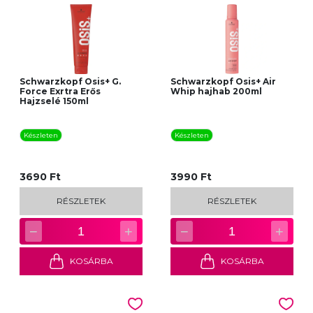
Schwarzkopf Osis+ G.
Schwarzkopf Osis+ Air
Force Exrtra Erős
Whip hajhab 200ml
Hajzselé 150ml
Készleten
Készleten
3690 Ft
3990 Ft
RÉSZLETEK
RÉSZLETEK
−
+
−
+
1
1
KOSÁRBA
KOSÁRBA