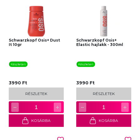
Schwarzkopf Osis+ Dust
Schwarzkopf Osis+
It 10gr
Elastic hajlakk - 300ml
Készleten
Készleten
3990 Ft
3990 Ft
RÉSZLETEK
RÉSZLETEK
−
+
−
+
1
1
KOSÁRBA
KOSÁRBA