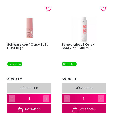
Schwarzkopf Osis+ Soft
Schwarzkopf Osis+
Dust 10gr
Sparkler - 300ml
Készleten
Készleten
3990 Ft
3990 Ft
RÉSZLETEK
RÉSZLETEK
−
+
−
+
1
1
KOSÁRBA
KOSÁRBA