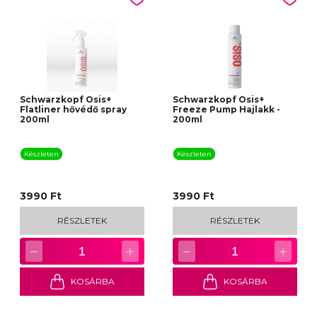
Schwarzkopf Osis+
Schwarzkopf Osis+
Flatliner hővédő spray
Freeze Pump Hajlakk -
200ml
200ml
Készleten
Készleten
3990 Ft
3990 Ft
RÉSZLETEK
RÉSZLETEK
−
+
−
+
1
1
KOSÁRBA
KOSÁRBA