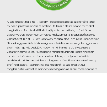
A Szaloncikk.hu a haj-, köröm- és szépségápolás szakértője, ahol
minden professzionális és otthoni felhasználásra szánt terméket
megtalálsz. Fodrászkellékek, hajápolási termékek, műköröm-
alapanyagok, kozmetikumok és műszempilla-kiegészítők széles
választékát kínáljuk, így könnyen megtalálod, amire szükséged van.
Nálunk egyszerű és biztonságos a vásárlás, a csomagokat gyorsan,
akár másnap kézbesítjük, hogy minél hamarabb élvezhesd a
vásárolt termékeket. Hűségpont rendszerünknek köszönhetően
minden vásárlásod értékes pontokat hoz, amelyeket későbbi
rendeléseidnél felhasználhatsz. Legyen szó otthoni ápolásról vagy
profi fodrászati, kozmetikai eszközökről, a Szaloncikk.hu
megbízható választás minden szépségápolás szerelmese számára.