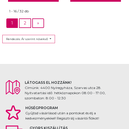
1 - 16 / 32 db
1
2
»
Rendezés: Ár szerint növekvő
LÁTOGASS EL HOZZÁNK!
Címünk: 4400 Nyíregyháza, Szarvas utca 28.
Nyitvatartási idő: hétköznapokon 08:00 - 17:00,
szombaton: 8:00 - 12:30
HŰSÉGPROGRAM
Gyűjtsd vásárlásod után a pontokat és élj a
kedvezményekkel! Regisztrálj vásárlói fiókot!
GYORS KISZÁLLÍTÁS