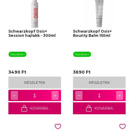
Schwarzkopf Osis+
Schwarzkopf Osis+
Session hajlakk - 300ml
Bounty Balm 150ml
Készleten
Készleten
3490 Ft
3690 Ft
RÉSZLETEK
RÉSZLETEK
−
+
−
+
1
1
KOSÁRBA
KOSÁRBA