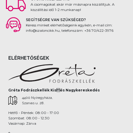
A csomagokat akár már másnapra kiszállítjuk. A
kiszállítási idő 1-2 munkanap!
SEGÍTSÉGRE VAN SZÜKSÉGED?
Keress minket elérhetőségeink egyikén, e-mail cím:
info@szaloncikk.hu, telefonszám: +36 70/422-3976
ELÉRHETŐSÉGEK
Gréta Fodrászkellék Kisés Nagykereskedés
4400 Nyíregyháza,
Szarvas u. 28.
Hétfő - Péntek: 08:00 - 17:00
Szombat: 08:00 - 12:30
Vasárnap: Zárva