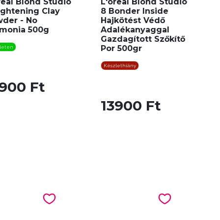
real Blond Studio
L'oreal Blond Studio
ightening Clay
8 Bonder Inside
der - No
Hajkötést Védő
monia 500g
Adalékanyaggal
Gazdagított Szőkítő
Por 500gr
leten
Készlethiány
900 Ft
13900 Ft