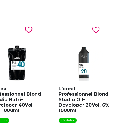
real
L'oreal
fessionnel Blond
Professionnel Blond
dio Nutri-
Studio Oil-
eloper 40Vol
Developer 20Vol. 6%
 1000ml
1000ml
leten
Készleten