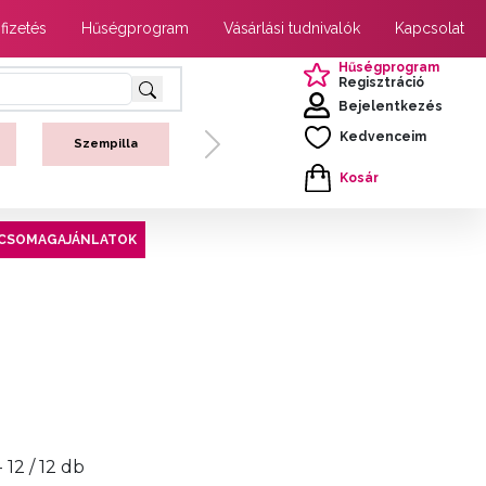
 fizetés
Hűségprogram
Vásárlási tudnivalók
Kapcsolat
Hűségprogram
Regisztráció
Bejelentkezés
Kedvenceim
Szempilla
Next
Kosár
CSOMAGAJÁNLATOK
- 12 / 12 db