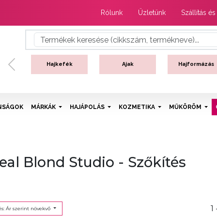
Rólunk
Üzletünk
Szállítás és
Hajkefék
Ajak
Hajformázás
Previous
NSÁGOK
MÁRKÁK
HAJÁPOLÁS
KOZMETIKA
MŰKÖRÖM
real Blond Studio - Szőkítés
1 
s: Ár szerint növekvő