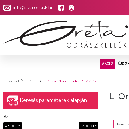
info@szaloncikk.hu
AKCIÓ
ÚJDO
Főoldal
L'Oreal
L' Oreal Blond Studio - Szőkítés
L' O
Keresés paraméterek alapján
Ár
Rendezé
4 990 Ft
17 900 Ft