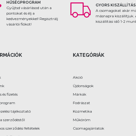
HŰSÉGPROGRAM
GYORS KISZÁLLÍTÁS
Gyűjtsd vásárlásod után a
A csomagokat akár m
pontokat és élj a
másnapra kiszállítjuk.
kedvezményekkel! Regisztrálj
kiszállítási idő 1-2 mu
vásárlói fiókot!
ORMÁCIÓK
KATEGÓRIÁK
k
Akció
ünk
Újdonságok
s és fizetés
Márkák
program
Fodrászat
zelési tájékoztató
Kozmetika
 a szerződéstől
Műköröm
os szerződési feltételek
Csomagajánlatok