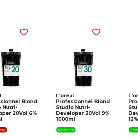
l
L'oreal
L'o
ssionnel Blond
Professionnel Blond
Pro
 Nutri-
Studio Nutri-
Stu
oper 20Vol 6%
Developer 30Vol 9%
Dev
l
1000ml
12%
iány
Készleten
Kész