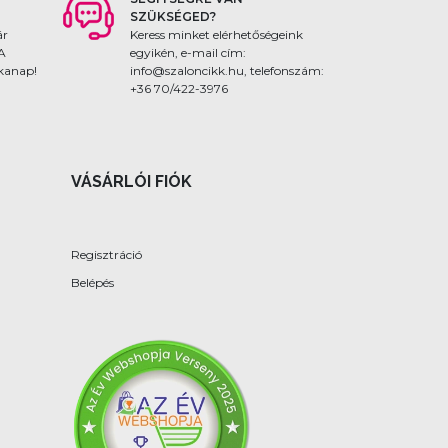
SZÜKSÉGED?
ár
Keress minket elérhetőségeink
 A
egyikén, e-mail cím:
nkanap!
info@szaloncikk.hu, telefonszám:
+36 70/422-3976
VÁSÁRLÓI FIÓK
Regisztráció
Belépés