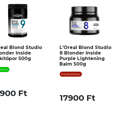
real Blond Studio
L'Oreal Blond Studio
onder Inside
8 Blonder Inside
kítőpor 500g
Purple Lightening
Balm 500g
leten
Készlethiány
6900 Ft
17900 Ft