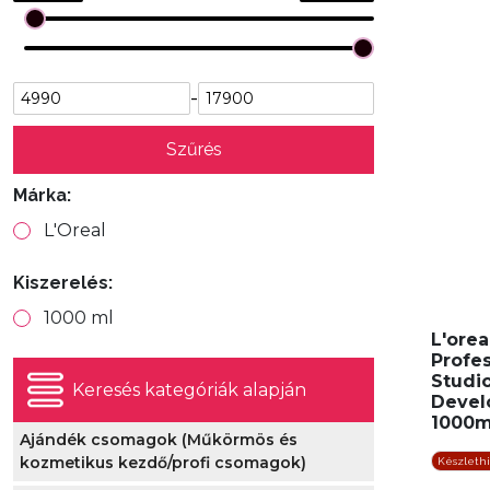
-
Szűrés
Márka:
L'Oreal
Kiszerelés:
1000 ml
L'orea
Profe
Studio
Keresés kategóriák alapján
Devel
1000m
Ajándék csomagok (Műkörmös és
kozmetikus kezdő/profi csomagok)
Készleth