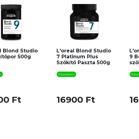
l Blond Studio
L'oreal Blond Studio
L'o
kítőpor 500g
7 Platinum Plus
9 B
Szőkítő Paszta 500g
sző
n
Készleten
Kész
00 Ft
16900 Ft
1