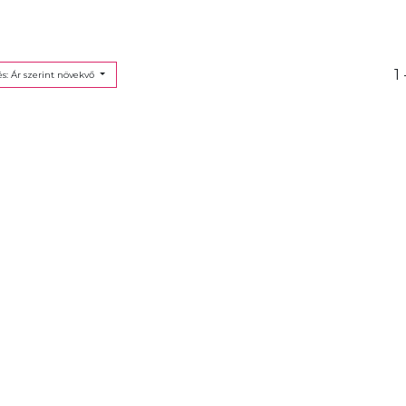
1 
s: Ár szerint növekvő