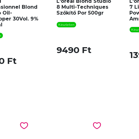
l
L'oreal Blond Studio
L'o
ssionnel Blond
8 Multi-Techniques
7 L
 Oil-
Szőkítő Por 500gr
Pow
oper 30Vol. 9%
Am
l
Készleten
Kész
n
9490 Ft
13
0 Ft