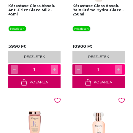
Kérastase Gloss Absolu
Kérastase Gloss Absolu
Anti-Frizz Glaze Milk -
Bain Créme Hydra-Glaze -
45ml
250ml
Készleten
Készleten
5990 Ft
10900 Ft
RÉSZLETEK
RÉSZLETEK
−
+
−
+
1
1
KOSÁRBA
KOSÁRBA