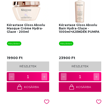
Kérastase Gloss Absolu
Kérastase Gloss Absolu
Masque Créme Hydra-
Bain Hydra-Glaze -
Glaze - 200ml
1000ml+AJÁNDÉK PUMPA
Készleten
Készleten
19900 Ft
23900 Ft
RÉSZLETEK
RÉSZLETEK
−
+
−
+
1
1
KOSÁRBA
KOSÁRBA