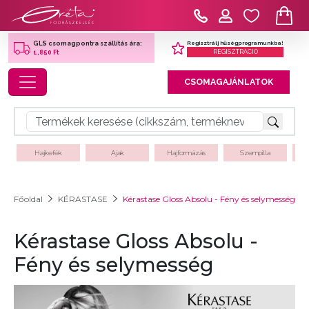
Regisztrálj hűségprogramunkba!
GLS csomagpontra szállítás ára:
REGISZTRÁCIÓ
1,850 Ft
Toggle navigation
CSOMAGAJÁNLATOK
Hajkefék
Ajak
Hajformázás
Szempilla
Főoldal
KÉRASTASE
Kérastase Gloss Absolu - Fény és selymesség
Kérastase Gloss Absolu -
Fény és selymesség