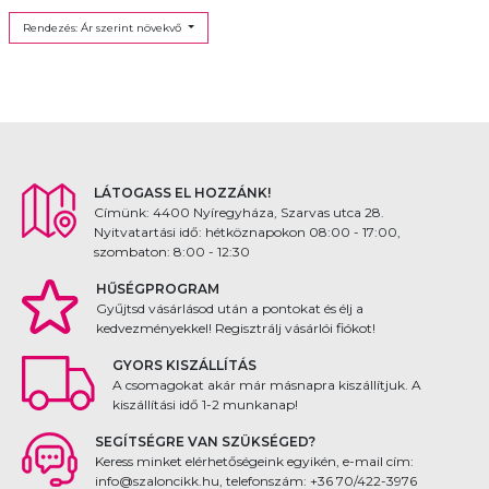
Rendezés: Ár szerint növekvő
LÁTOGASS EL HOZZÁNK!
Címünk: 4400 Nyíregyháza, Szarvas utca 28.
Nyitvatartási idő: hétköznapokon 08:00 - 17:00,
szombaton: 8:00 - 12:30
HŰSÉGPROGRAM
Gyűjtsd vásárlásod után a pontokat és élj a
kedvezményekkel! Regisztrálj vásárlói fiókot!
GYORS KISZÁLLÍTÁS
A csomagokat akár már másnapra kiszállítjuk. A
kiszállítási idő 1-2 munkanap!
SEGÍTSÉGRE VAN SZÜKSÉGED?
Keress minket elérhetőségeink egyikén, e-mail cím:
info@szaloncikk.hu, telefonszám: +36 70/422-3976