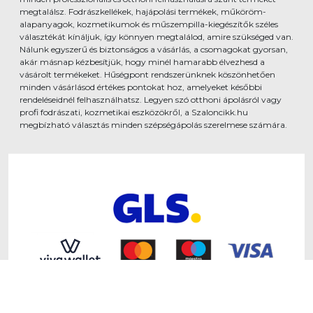
megtalálsz. Fodrászkellékek, hajápolási termékek, műköröm-
alapanyagok, kozmetikumok és műszempilla-kiegészítők széles
választékát kínáljuk, így könnyen megtalálod, amire szükséged van.
Nálunk egyszerű és biztonságos a vásárlás, a csomagokat gyorsan,
akár másnap kézbesítjük, hogy minél hamarabb élvezhesd a
vásárolt termékeket. Hűségpont rendszerünknek köszönhetően
minden vásárlásod értékes pontokat hoz, amelyeket későbbi
rendeléseidnél felhasználhatsz. Legyen szó otthoni ápolásról vagy
profi fodrászati, kozmetikai eszközökről, a Szaloncikk.hu
megbízható választás minden szépségápolás szerelmese számára.