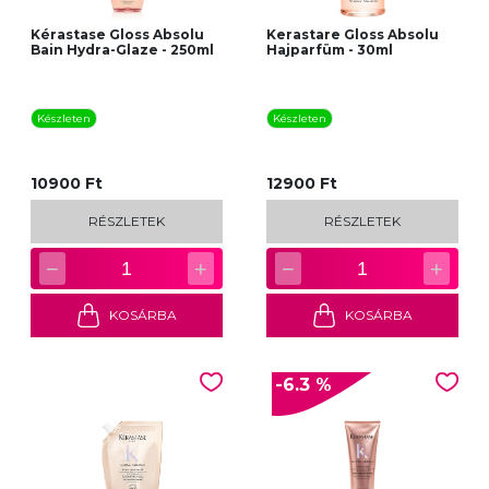
Kérastase Gloss Absolu
Kerastare Gloss Absolu
Bain Hydra-Glaze - 250ml
Hajparfüm - 30ml
Készleten
Készleten
10900 Ft
12900 Ft
RÉSZLETEK
RÉSZLETEK
−
+
−
+
1
1
KOSÁRBA
KOSÁRBA
-6.3 %