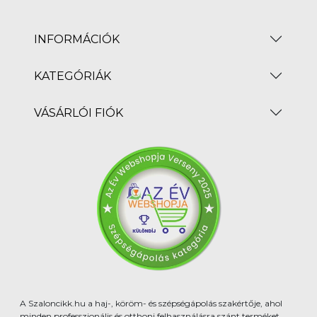
INFORMÁCIÓK
KATEGÓRIÁK
VÁSÁRLÓI FIÓK
A Szaloncikk.hu a haj-, köröm- és szépségápolás szakértője, ahol
minden professzionális és otthoni felhasználásra szánt terméket