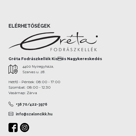
ELÉRHETŐSÉGEK
Gréta Fodrászkellék Kisés Nagykereskedés
4400 Nyíregyháza,
Szarvas u. 28.
Hétfő - Péntek: 08:00 - 17:00
Szombat: 08:00 - 12:30
Vasárnap: Zárva
+36 70/422-3976
info@szaloncikk.hu