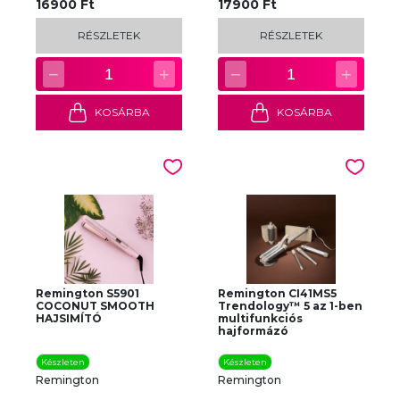
16900 Ft
17900 Ft
RÉSZLETEK
RÉSZLETEK
−
+
−
+
1
1
KOSÁRBA
KOSÁRBA
Remington S5901
Remington CI41MS5
COCONUT SMOOTH
Trendology™ 5 az 1-ben
HAJSIMÍTÓ
multifunkciós
hajformázó
Készleten
Készleten
Remington
Remington