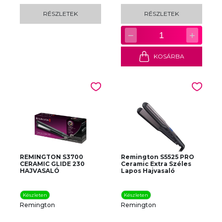
RÉSZLETEK
RÉSZLETEK
−
+
1
KOSÁRBA
REMINGTON S3700
Remington S5525 PRO
CERAMIC GLIDE 230
Ceramic Extra Széles
HAJVASALÓ
Lapos Hajvasaló
Készleten
Készleten
Remington
Remington