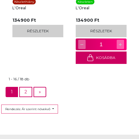
Készlethiány
Készleten
L'Oreal
L'Oreal
134900 Ft
134900 Ft
RÉSZLETEK
RÉSZLETEK
−
+
1
KOSÁRBA
1 - 16 / 18 db
1
2
»
Rendezés: Ár szerint növekvő