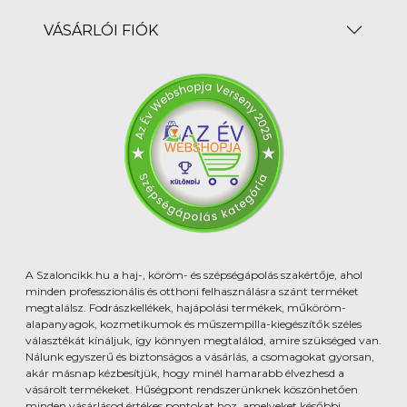
VÁSÁRLÓI FIÓK
A Szaloncikk.hu a haj-, köröm- és szépségápolás szakértője, ahol
minden professzionális és otthoni felhasználásra szánt terméket
megtalálsz. Fodrászkellékek, hajápolási termékek, műköröm-
alapanyagok, kozmetikumok és műszempilla-kiegészítők széles
választékát kínáljuk, így könnyen megtalálod, amire szükséged van.
Nálunk egyszerű és biztonságos a vásárlás, a csomagokat gyorsan,
akár másnap kézbesítjük, hogy minél hamarabb élvezhesd a
vásárolt termékeket. Hűségpont rendszerünknek köszönhetően
minden vásárlásod értékes pontokat hoz, amelyeket későbbi