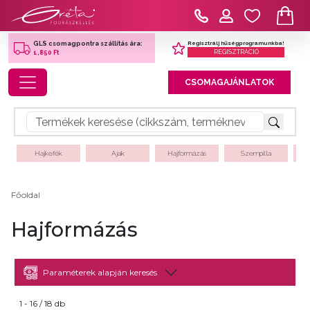
Regisztrálj hűségprogramunkba!
GLS csomagpontra szállítás ára:
REGISZTRÁCIÓ
1,850 Ft
Toggle navigation
CSOMAGAJÁNLATOK
Hajkefék
Ajak
Hajformázás
Szempilla
Főoldal
Hajformázás
Paraméterek alapján keresés
1 - 16 / 18 db