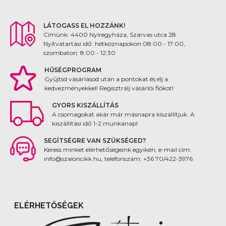
LÁTOGASS EL HOZZÁNK!
Címünk: 4400 Nyíregyháza, Szarvas utca 28.
Nyitvatartási idő: hétköznapokon 08:00 - 17:00,
szombaton: 8:00 - 12:30
HŰSÉGPROGRAM
Gyűjtsd vásárlásod után a pontokat és élj a
kedvezményekkel! Regisztrálj vásárlói fiókot!
GYORS KISZÁLLÍTÁS
A csomagokat akár már másnapra kiszállítjuk. A
kiszállítási idő 1-2 munkanap!
SEGÍTSÉGRE VAN SZÜKSÉGED?
Keress minket elérhetőségeink egyikén, e-mail cím:
info@szaloncikk.hu, telefonszám: +36 70/422-3976
ELÉRHETŐSÉGEK