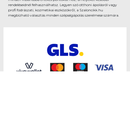
rendeléseidnél felhasználhatsz. Legyen szó otthoni ápolásról vagy
profi fodrászati, kozmetikai eszközökről, a Szaloncikk.hu
megbízható választás minden szépségápolás szerelmese számára.
www.szaloncikk.hu - Developed by
Shopmentor Kft.