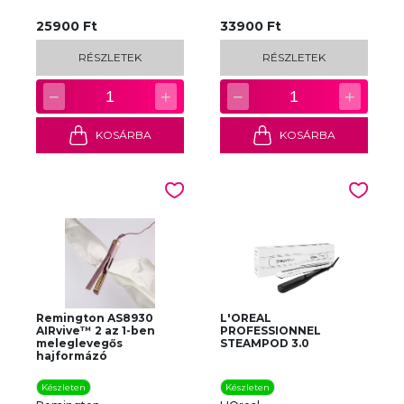
25900 Ft
33900 Ft
RÉSZLETEK
RÉSZLETEK
−
+
−
+
1
1
KOSÁRBA
KOSÁRBA
Remington AS8930
L'OREAL
AIRvive™ 2 az 1-ben
PROFESSIONNEL
meleglevegős
STEAMPOD 3.0
hajformázó
Készleten
Készleten