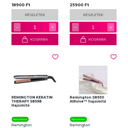
18900 Ft
25900 Ft
RÉSZLETEK
RÉSZLETEK
−
+
−
+
1
1
KOSÁRBA
KOSÁRBA
REMINGTON KERATIN
Remington S8930
THERAPY S8598
AIRvive™ hajsimító
Hajsimító
Készleten
Készleten
Remington
Remington