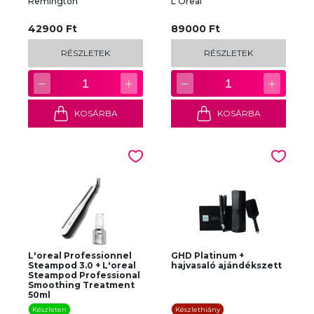
Remington
L'Oreal
42900 Ft
89000 Ft
RÉSZLETEK
RÉSZLETEK
−
+
−
+
1
1
KOSÁRBA
KOSÁRBA
L'oreal Professionnel
GHD Platinum +
Steampod 3.0 + L'oreal
hajvasaló ajándékszett
Steampod Professional
Smoothing Treatment
50ml
Készleten
Készlethiány