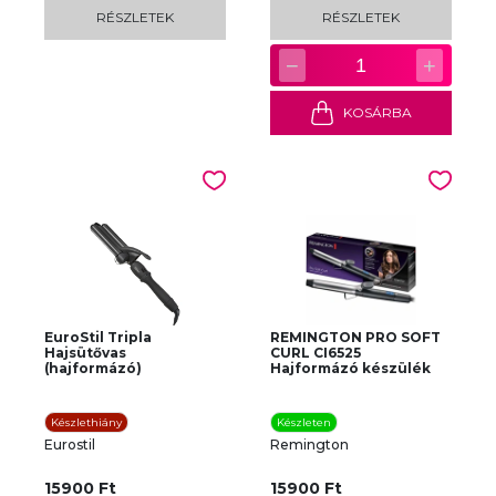
RÉSZLETEK
RÉSZLETEK
−
+
1
KOSÁRBA
EuroStil Tripla
REMINGTON PRO SOFT
Hajsütővas
CURL CI6525
(hajformázó)
Hajformázó készülék
Készlethiány
Készleten
Eurostil
Remington
15900 Ft
15900 Ft