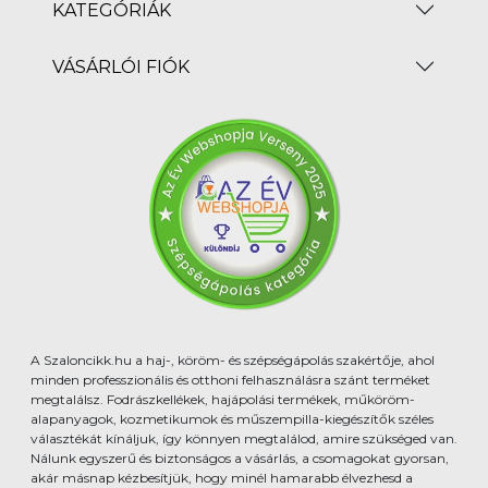
KATEGÓRIÁK
VÁSÁRLÓI FIÓK
A Szaloncikk.hu a haj-, köröm- és szépségápolás szakértője, ahol
minden professzionális és otthoni felhasználásra szánt terméket
megtalálsz. Fodrászkellékek, hajápolási termékek, műköröm-
alapanyagok, kozmetikumok és műszempilla-kiegészítők széles
választékát kínáljuk, így könnyen megtalálod, amire szükséged van.
Nálunk egyszerű és biztonságos a vásárlás, a csomagokat gyorsan,
akár másnap kézbesítjük, hogy minél hamarabb élvezhesd a