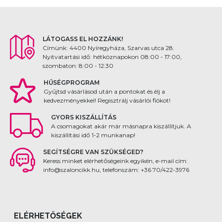
LÁTOGASS EL HOZZÁNK!
Címünk: 4400 Nyíregyháza, Szarvas utca 28.
Nyitvatartási idő: hétköznapokon 08:00 - 17:00,
szombaton: 8:00 - 12:30
HŰSÉGPROGRAM
Gyűjtsd vásárlásod után a pontokat és élj a
kedvezményekkel! Regisztrálj vásárlói fiókot!
GYORS KISZÁLLÍTÁS
A csomagokat akár már másnapra kiszállítjuk. A
kiszállítási idő 1-2 munkanap!
SEGÍTSÉGRE VAN SZÜKSÉGED?
Keress minket elérhetőségeink egyikén, e-mail cím:
info@szaloncikk.hu, telefonszám: +36 70/422-3976
ELÉRHETŐSÉGEK