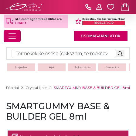
Regisztrálj hűségprogramunkba!
GLS csomagpontra szállítás ára:
REGISZTRÁCIÓ
1,850 Ft
Toggle navigation
CSOMAGAJÁNLATOK
Hajkefék
Ajak
Hajformázás
Szempilla
Főoldal
Crystal Nails
SMARTGUMMY BASE & BUILDER GEL 8ml
SMARTGUMMY BASE &
BUILDER GEL 8ml