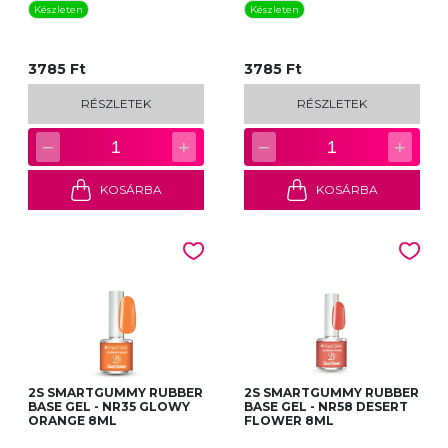
Készleten
Készleten
3785 Ft
3785 Ft
RÉSZLETEK
RÉSZLETEK
−
+
−
+
1
1
KOSÁRBA
KOSÁRBA
2S SMARTGUMMY RUBBER
2S SMARTGUMMY RUBBER
BASE GEL - NR35 GLOWY
BASE GEL - NR58 DESERT
ORANGE 8ML
FLOWER 8ML