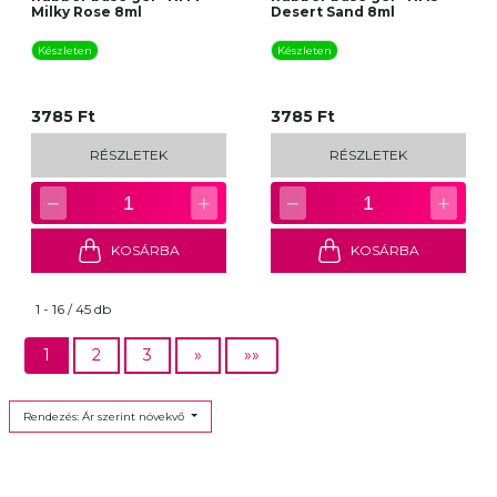
Milky Rose 8ml
Desert Sand 8ml
Készleten
Készleten
3785 Ft
3785 Ft
RÉSZLETEK
RÉSZLETEK
−
+
−
+
1
1
KOSÁRBA
KOSÁRBA
1 - 16 / 45 db
1
2
3
»
»»
Rendezés: Ár szerint növekvő