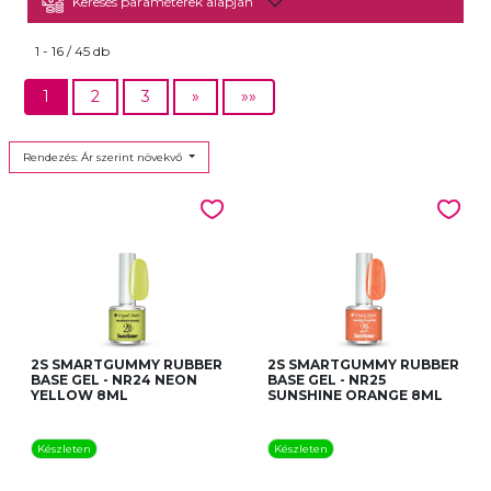
Keresés paraméterek alapján
1 - 16 / 45 db
1
2
3
»
»»
Rendezés: Ár szerint növekvő
2S SMARTGUMMY RUBBER
2S SMARTGUMMY RUBBER
BASE GEL - NR24 NEON
BASE GEL - NR25
YELLOW 8ML
SUNSHINE ORANGE 8ML
Készleten
Készleten