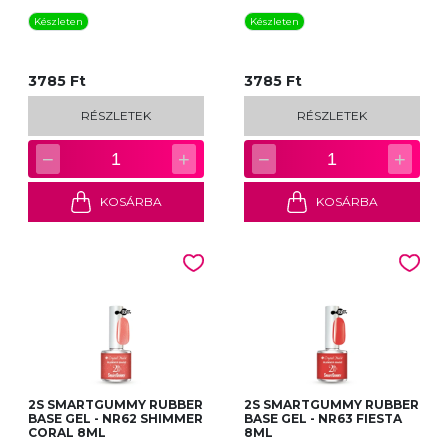
Készleten
Készleten
3785 Ft
3785 Ft
RÉSZLETEK
RÉSZLETEK
−
+
−
+
1
1
KOSÁRBA
KOSÁRBA
2S SMARTGUMMY RUBBER
2S SMARTGUMMY RUBBER
BASE GEL - NR62 SHIMMER
BASE GEL - NR63 FIESTA
CORAL 8ML
8ML