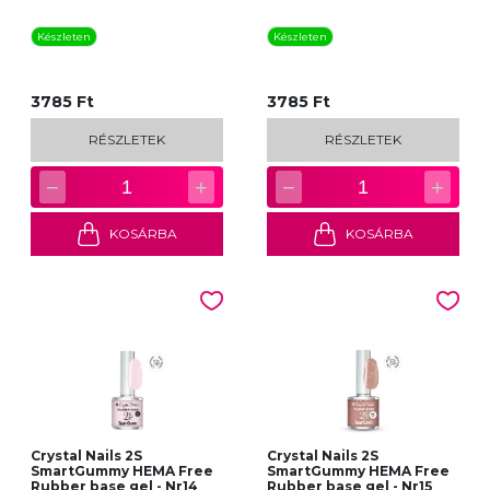
Készleten
Készleten
3785 Ft
3785 Ft
RÉSZLETEK
RÉSZLETEK
−
+
−
+
1
1
KOSÁRBA
KOSÁRBA
Crystal Nails 2S
Crystal Nails 2S
SmartGummy HEMA Free
SmartGummy HEMA Free
Rubber base gel - Nr14
Rubber base gel - Nr15