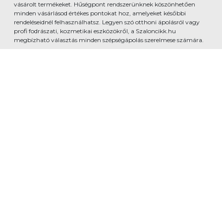
vásárolt termékeket. Hűségpont rendszerünknek köszönhetően
minden vásárlásod értékes pontokat hoz, amelyeket későbbi
rendeléseidnél felhasználhatsz. Legyen szó otthoni ápolásról vagy
profi fodrászati, kozmetikai eszközökről, a Szaloncikk.hu
megbízható választás minden szépségápolás szerelmese számára.
www.szaloncikk.hu - Developed by