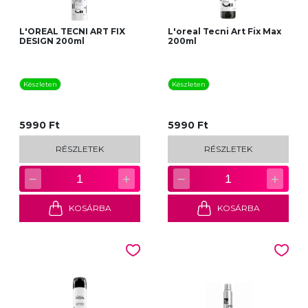
L'OREAL TECNI ART FIX
L'oreal Tecni Art Fix Max
DESIGN 200ml
200ml
Készleten
Készleten
5990 Ft
5990 Ft
RÉSZLETEK
RÉSZLETEK
−
+
−
+
1
1
KOSÁRBA
KOSÁRBA