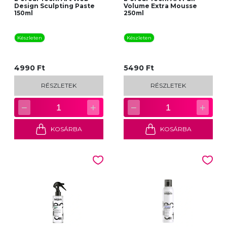
Design Sculpting Paste
Volume Extra Mousse
150ml
250ml
Készleten
Készleten
4990 Ft
5490 Ft
RÉSZLETEK
RÉSZLETEK
−
+
−
+
1
1
KOSÁRBA
KOSÁRBA