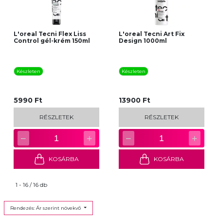
L'oreal Tecni Flex Liss
L'oreal Tecni Art Fix
Control gél-krém 150ml
Design 1000ml
Készleten
Készleten
5990 Ft
13900 Ft
RÉSZLETEK
RÉSZLETEK
−
+
−
+
1
1
KOSÁRBA
KOSÁRBA
1 - 16 / 16 db
Rendezés: Ár szerint növekvő