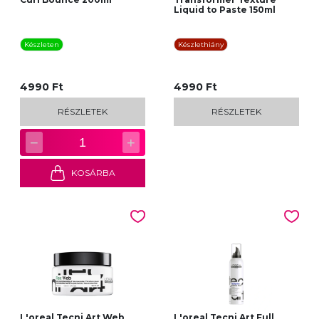
mindenki igényét kielégítsék
Liquid to Paste 150ml
Készleten
Készlethiány
4990 Ft
4990 Ft
RÉSZLETEK
RÉSZLETEK
−
+
1
KOSÁRBA
L'oreal Tecni Art Web
L'oreal Tecni Art Full