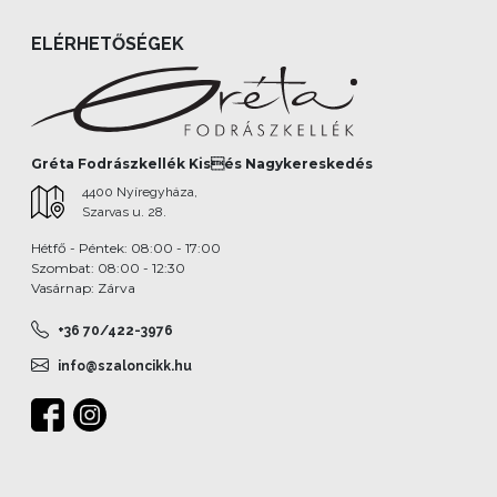
ELÉRHETŐSÉGEK
Gréta Fodrászkellék Kisés Nagykereskedés
4400 Nyíregyháza,
Szarvas u. 28.
Hétfő - Péntek: 08:00 - 17:00
Szombat: 08:00 - 12:30
Vasárnap: Zárva
+36 70/422-3976
info@szaloncikk.hu