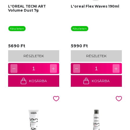
L'OREAL TECNI ART
L'oreal Flex Waves 190ml
Volume Dust 7g
Készleten
Készleten
5690 Ft
5990 Ft
RÉSZLETEK
RÉSZLETEK
−
+
−
+
1
1
KOSÁRBA
KOSÁRBA