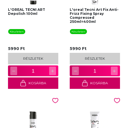
L'OREAL TECNI ART
L'oreal Tecni Art Fix Anti-
Depolish 100ml
Frizz Fixing Spray
Compressed
250ml=400ml
Készleten
Készleten
5990 Ft
5990 Ft
RÉSZLETEK
RÉSZLETEK
−
+
−
+
1
1
KOSÁRBA
KOSÁRBA