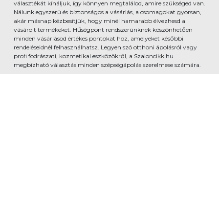
választékát kínáljuk, így könnyen megtalálod, amire szükséged van.
Nálunk egyszerű és biztonságos a vásárlás, a csomagokat gyorsan,
akár másnap kézbesítjük, hogy minél hamarabb élvezhesd a
vásárolt termékeket. Hűségpont rendszerünknek köszönhetően
minden vásárlásod értékes pontokat hoz, amelyeket későbbi
rendeléseidnél felhasználhatsz. Legyen szó otthoni ápolásról vagy
profi fodrászati, kozmetikai eszközökről, a Szaloncikk.hu
megbízható választás minden szépségápolás szerelmese számára.