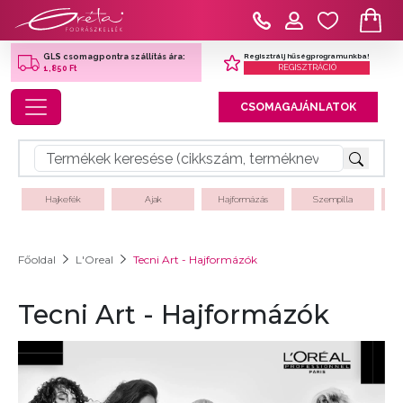
Regisztrálj hűségprogramunkba!
GLS csomagpontra szállítás ára:
REGISZTRÁCIÓ
1,850 Ft
Toggle navigation
CSOMAGAJÁNLATOK
Hajkefék
Ajak
Hajformázás
Szempilla
Főoldal
L'Oreal
Tecni Art - Hajformázók
Tecni Art - Hajformázók