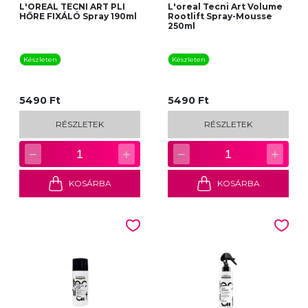
L'OREAL TECNI ART PLI
L'oreal Tecni Art Volume
HŐRE FIXÁLÓ Spray 190ml
Rootlift Spray-Mousse
250ml
Készleten
Készleten
5490 Ft
5490 Ft
RÉSZLETEK
RÉSZLETEK
−
+
−
+
1
1
KOSÁRBA
KOSÁRBA