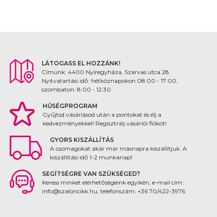
LÁTOGASS EL HOZZÁNK!
Címünk: 4400 Nyíregyháza, Szarvas utca 28.
Nyitvatartási idő: hétköznapokon 08:00 - 17:00,
szombaton: 8:00 - 12:30
HŰSÉGPROGRAM
Gyűjtsd vásárlásod után a pontokat és élj a
kedvezményekkel! Regisztrálj vásárlói fiókot!
GYORS KISZÁLLÍTÁS
A csomagokat akár már másnapra kiszállítjuk. A
kiszállítási idő 1-2 munkanap!
SEGÍTSÉGRE VAN SZÜKSÉGED?
Keress minket elérhetőségeink egyikén, e-mail cím:
info@szaloncikk.hu, telefonszám: +36 70/422-3976