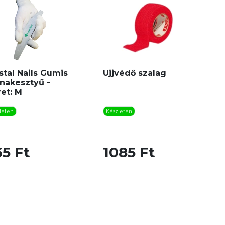
stal Nails Gumis
Ujjvédő szalag
nakesztyű -
et: M
leten
Készleten
5 Ft
1085 Ft