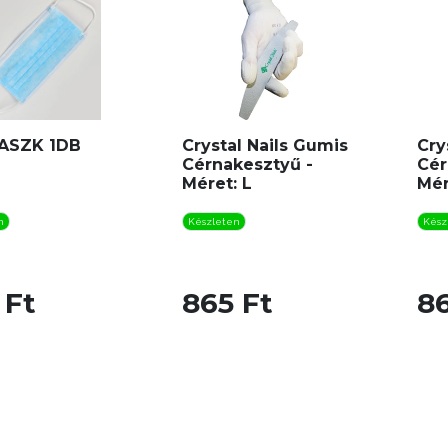
ASZK 1DB
Crystal Nails Gumis
Cry
Cérnakesztyű -
Cér
Méret: L
Mér
n
Készleten
Kész
 Ft
865 Ft
86