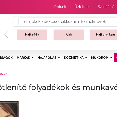
Rólunk
Üzletünk
Szállítás és
Hajkefék
Ajak
Hajformázás
Previous
NSÁGOK
MÁRKÁK
HAJÁPOLÁS
KOZMETIKA
MŰKÖRÖM
közök
őtlenítő folyadékok és munkav