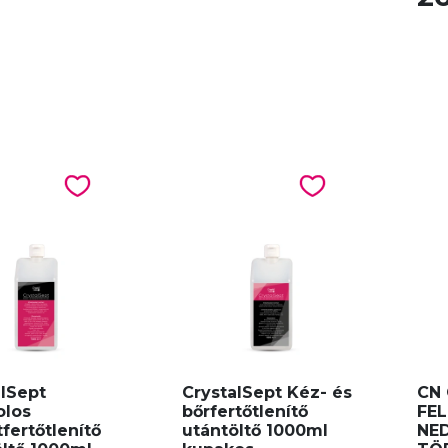
alSept
CrystalSept Kéz- és
CN 
olos
bőrfertőtlenítő
FEL
tfertőtlenítő
utántöltő 1000ml
NE