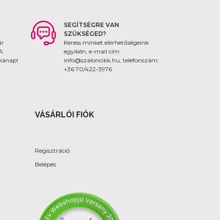
SEGÍTSÉGRE VAN
SZÜKSÉGED?
ár
Keress minket elérhetőségeink
 A
egyikén, e-mail cím:
nkanap!
info@szaloncikk.hu, telefonszám:
+36 70/422-3976
VÁSÁRLÓI FIÓK
Regisztráció
Belépés