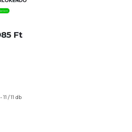
RLŐKENDŐ
leten
85 Ft
 - 11 / 11 db