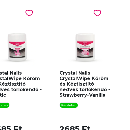
stal Nails
Crystal Nails
stalWipe Köröm
CrystalWipe Köröm
Kéztisztító
és Kéztisztító
ves törlőkendő -
nedves törlőkendő -
tic
Strawberry-Vanilla
leten
Készleten
85 Ft
2685 Ft