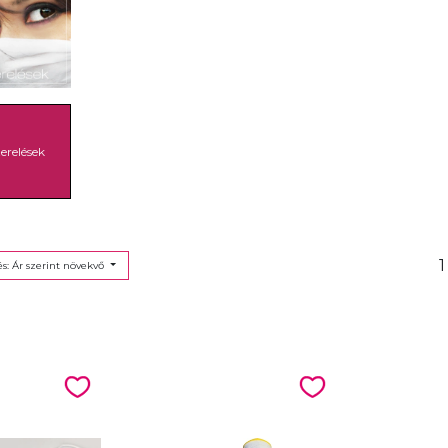
erelések
1
s: Ár szerint növekvő