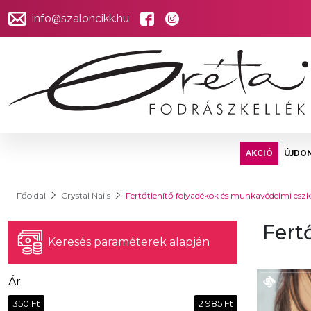
info@szaloncikk.hu
AKCIÓ
ÚJDO
Főoldal
Crystal Nails
Fertőtlenítő folyadékok és munkavédelmi esz
Fert
Keresés paraméterek alapján
Ár
350 Ft
2 985 Ft