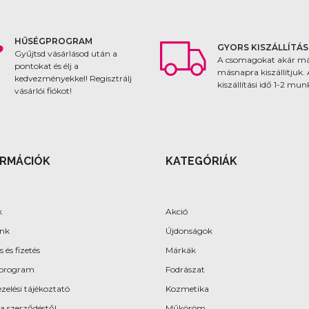
HŰSÉGPROGRAM
GYORS KISZÁLLÍTÁS
Gyűjtsd vásárlásod után a
A csomagokat akár m
pontokat és élj a
másnapra kiszállítjuk.
kedvezményekkel! Regisztrálj
kiszállítási idő 1-2 mu
vásárlói fiókot!
ORMÁCIÓK
KATEGÓRIÁK
k
Akció
ünk
Újdonságok
s és fizetés
Márkák
program
Fodrászat
zelési tájékoztató
Kozmetika
 a szerződéstől
Műköröm