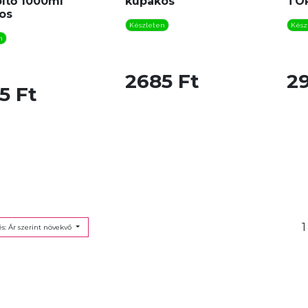
öltő 1000ml
kupakos
TÖ
os
Készleten
Kész
n
2685 Ft
29
5 Ft
1
s: Ár szerint növekvő