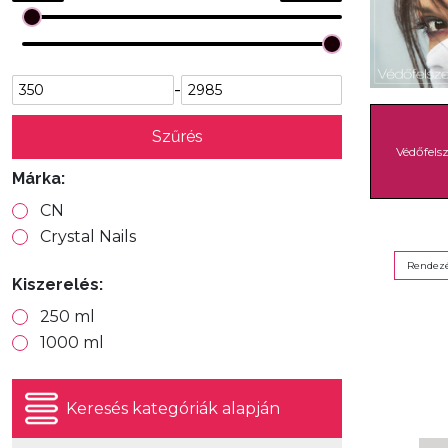
-
Szűrés
Védőfelsz
Márka:
CN
Crystal Nails
Rendezé
Kiszerelés:
250 ml
1000 ml
Keresés kategóriák alapján