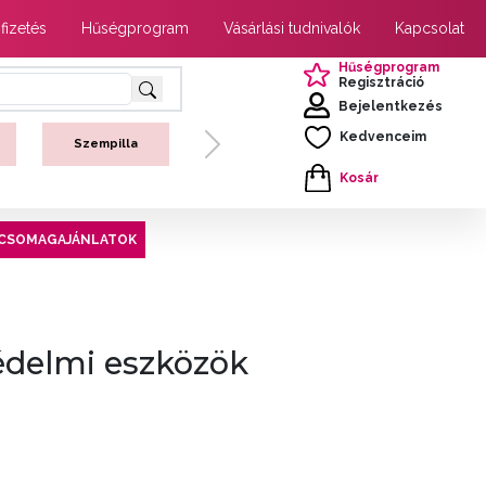
 fizetés
Hűségprogram
Vásárlási tudnivalók
Kapcsolat
Hűségprogram
Regisztráció
Bejelentkezés
Kedvenceim
Szempilla
Next
Kosár
CSOMAGAJÁNLATOK
édelmi eszközök