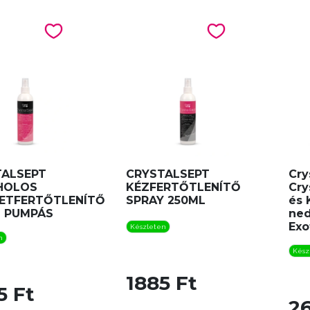
TALSEPT
CRYSTALSEPT
Cry
HOLOS
KÉZFERTŐTLENÍTŐ
Cry
LETFERTŐTLENÍTŐ
SPRAY 250ML
és 
L PUMPÁS
ned
Exo
Készleten
n
Kész
1885 Ft
5 Ft
26