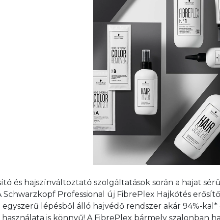
ító és hajszínváltoztató szolgáltatások során a hajat sér
 A Schwarzkopf Professional új FibrePlex Hajkötés erősí
egyszerű lépésből álló hajvédő rendszer akár 94%-kal* 
 használata is könnyű! A FibrePlex bármely szalonban h