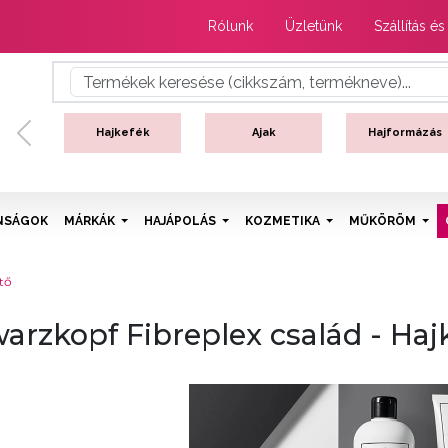
Rólunk
Üzletünk
Szállítás és
Hajkefék
Ajak
Hajformázás
Previous
NSÁGOK
MÁRKÁK
HAJÁPOLÁS
KOZMETIKA
MŰKÖRÖM
ítő
arzkopf Fibreplex család - Hajk