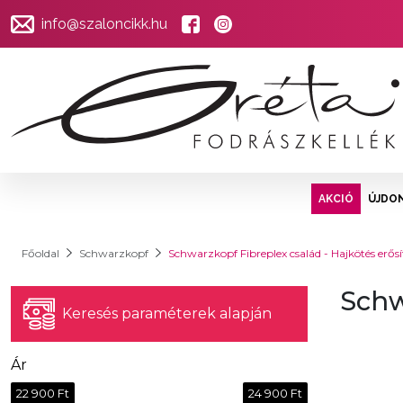
info@szaloncikk.hu
AKCIÓ
ÚJDO
Főoldal
Schwarzkopf
Schwarzkopf Fibreplex család - Hajkötés erős
Schw
Keresés paraméterek alapján
Ár
22 900 Ft
24 900 Ft