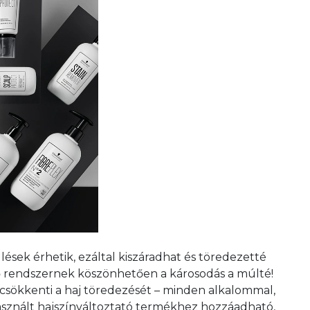
ülések érhetik, ezáltal kiszáradhat és töredezetté
tő rendszernek köszönhetően a károsodás a múlté!
csökkenti a haj töredezését – minden alkalommal,
asznált hajszínváltoztató termékhez hozzáadható,