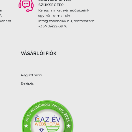
SZÜKSÉGED?
ár
Keress minket elérhetőségeink
 A
egyikén, e-mail cím:
nkanap!
info@szaloncikk.hu, telefonszám:
+36 70/422-3976
VÁSÁRLÓI FIÓK
Regisztráció
Belépés