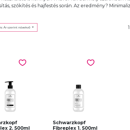
sítás, szőkítés és hajfestés során. Az eredmény? Minimaliz
1
s: Ár szerint növekvő
rzkopf
Schwarzkopf
lex 2. 500ml
Fibreplex 1. 500ml