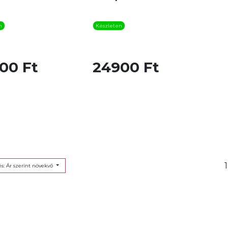
n
Készleten
00 Ft
24900 Ft
1
s: Ár szerint növekvő