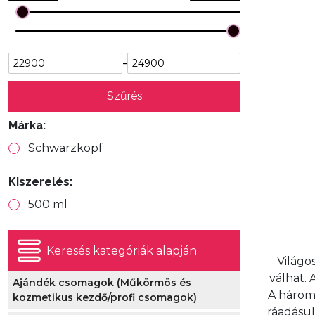
-
Szűrés
Márka:
Schwarzkopf
Kiszerelés:
500 ml
Keresés kategóriák alapján
Világos
válhat.
Ajándék csomagok (Műkörmös és
A három 
kozmetikus kezdő/profi csomagok)
ráadásul