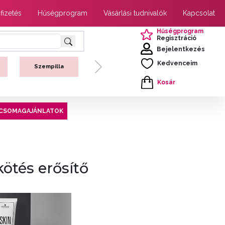
 fizetés
Hűségprogram
Vásárlási tudnivalók
Kapcsolat
Hűségprogram
Regisztráció
Bejelentkezés
Kedvenceim
Szempilla
Next
Kosár
CSOMAGAJÁNLATOK
ötés erősítő