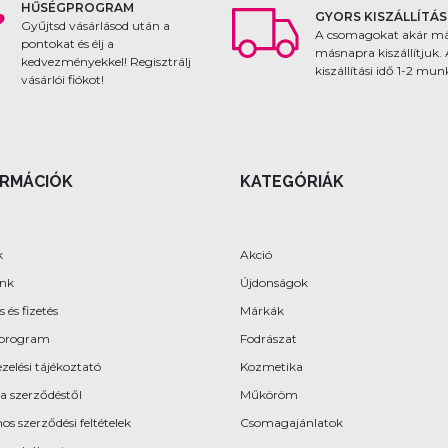
HŰSÉGPROGRAM
GYORS KISZÁLLÍTÁS
Gyűjtsd vásárlásod után a
A csomagokat akár m
pontokat és élj a
másnapra kiszállítjuk.
kedvezményekkel! Regisztrálj
kiszállítási idő 1-2 mu
vásárlói fiókot!
ORMÁCIÓK
KATEGÓRIÁK
k
Akció
ünk
Újdonságok
s és fizetés
Márkák
program
Fodrászat
zelési tájékoztató
Kozmetika
 a szerződéstől
Műköröm
os szerződési feltételek
Csomagajánlatok