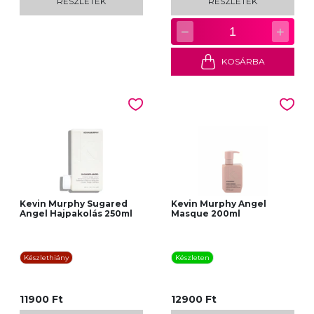
RÉSZLETEK
RÉSZLETEK
−
+
1
KOSÁRBA
Kevin Murphy Sugared
Kevin Murphy Angel
Angel Hajpakolás 250ml
Masque 200ml
Készlethiány
Készleten
11900 Ft
12900 Ft