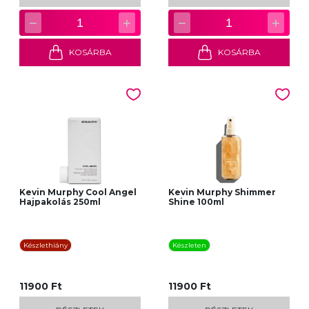
−
+
−
+
1
1
KOSÁRBA
KOSÁRBA
Kevin Murphy Cool Angel
Kevin Murphy Shimmer
Hajpakolás 250ml
Shine 100ml
Készlethiány
Készleten
11900 Ft
11900 Ft