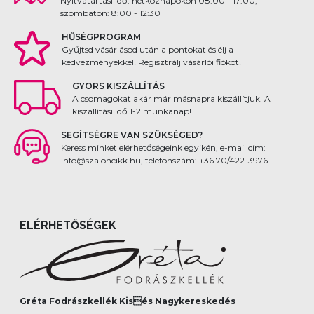
Nyitvatartási idő: hétköznapokon 08:00 - 17:00,
szombaton: 8:00 - 12:30
HŰSÉGPROGRAM
Gyűjtsd vásárlásod után a pontokat és élj a
kedvezményekkel! Regisztrálj vásárlói fiókot!
GYORS KISZÁLLÍTÁS
A csomagokat akár már másnapra kiszállítjuk. A
kiszállítási idő 1-2 munkanap!
SEGÍTSÉGRE VAN SZÜKSÉGED?
Keress minket elérhetőségeink egyikén, e-mail cím:
info@szaloncikk.hu, telefonszám: +36 70/422-3976
ELÉRHETŐSÉGEK
Gréta Fodrászkellék Kisés Nagykereskedés