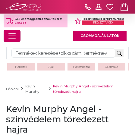
Regisztrálj hűségprogramunkba!
GLS csomagpontra szállítás ára:
REGISZTRÁCIÓ
1,850 Ft
Toggle navigation
CSOMAGAJÁNLATOK
Hajkefék
Ajak
Hajformázás
Szempilla
Kevin
Kevin Murphy Angel - színvédelem
Főoldal
Murphy
töredezett hajra
Kevin Murphy Angel -
színvédelem töredezett
hajra