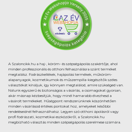
A Szaloncikk.hu a haj-, köröm- és szépségápolás szakértője, ahol
minden professzionális és otthoni felhasználásra szánt terméket
megtalálsz. Fodrászkellékek, hajápolási termékek, műköröm-
alapanyagok, kozmetikumok és műszempilla-kiegészítők széles
választékát kínáljuk, így könnyen megtalálod, amire szükséged van.
Nálunk egyszerű és biztonságos a vásárlás, a csomagokat gyorsan,
akár másnap kézbesítjük, hogy minél hamarabb élvezhesd a
vásárolt termékeket. Hűségpont rendszerünknek köszönhetően
minden vásárlásod értékes pontokat hoz, amelyeket későbbi
rendeléseidnél felhasználhatsz. Legyen szó otthoni ápolásról vagy
profi fodrászati, kozmetikai eszközökről, a Szaloncikk.hu
megbízható választás minden szépségápolás szerelmese számára.