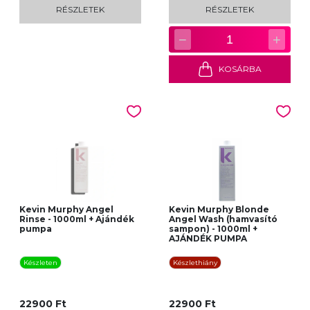
RÉSZLETEK
RÉSZLETEK
−
+
1
KOSÁRBA
Kevin Murphy Angel
Kevin Murphy Blonde
Rinse - 1000ml + Ajándék
Angel Wash (hamvasító
pumpa
sampon) - 1000ml +
AJÁNDÉK PUMPA
Készleten
Készlethiány
22900 Ft
22900 Ft