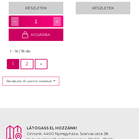
RÉSZLETEK
RÉSZLETEK
−
+
1
KOSÁRBA
1 - 16 / 18 db
1
2
»
Rendezés: Ár szerint növekvő
LÁTOGASS EL HOZZÁNK!
Címünk: 4400 Nyíregyháza, Szarvas utca 28.