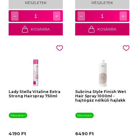
RÉSZLETEK
RÉSZLETEK
−
+
−
+
1
1
KOSÁRBA
KOSÁRBA
Lady Stella Vitaline Extra
Subrina Style Finish Wet
Strong Hairspray 750ml
Hair Spray 1000ml -
hajtógáz nélküli hajlakk
Készleten
Készleten
4190 Ft
6490 Ft