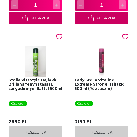
−
+
−
+
1
1
KOSÁRBA
KOSÁRBA
Stella VitaStyle Hajlakk -
Lady Stella Vitaline
Briliáns fényhatással,
Extreme Strong Hajlakk
sárgadinnye illattal 500ml
500ml (Rózsaszín)
Készleten
Készleten
2690 Ft
3190 Ft
RÉSZLETEK
RÉSZLETEK