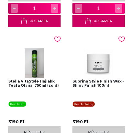
−
+
−
+
1
1
KOSÁRBA
KOSÁRBA
Stella VitaStyle Hajlakk
Subrina Style Finish Wax -
Teafa Olajjal 750ml (zöld)
Shiny Finish 100ml
Készleten
Készlethiány
3190 Ft
3190 Ft
RÉSZLETEK
RÉSZLETEK