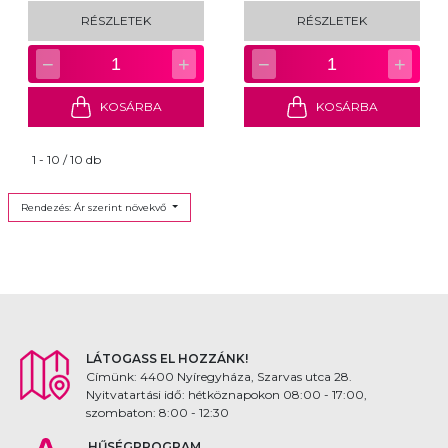
RÉSZLETEK
RÉSZLETEK
−
+
−
+
1
1
KOSÁRBA
KOSÁRBA
1 - 10 / 10 db
Rendezés: Ár szerint növekvő
LÁTOGASS EL HOZZÁNK!
Címünk: 4400 Nyíregyháza, Szarvas utca 28.
Nyitvatartási idő: hétköznapokon 08:00 - 17:00,
szombaton: 8:00 - 12:30
HŰSÉGPROGRAM