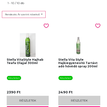
1 - 10 / 10 db
Rendezés: Ár szerint növekvő
Stella VitaStyle Hajhab
Stella Vita Style
Teafa Olajjal 300ml
Hajkiegyenesítő Tartást
adó hővédő spray 200ml
Készleten
Készleten
2390 Ft
2490 Ft
RÉSZLETEK
RÉSZLETEK