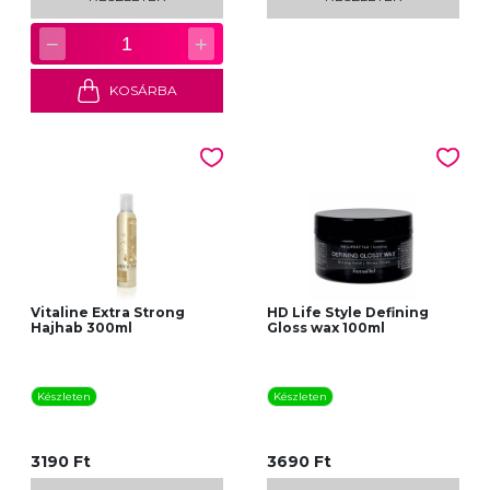
−
+
1
KOSÁRBA
Vitaline Extra Strong
HD Life Style Defining
Hajhab 300ml
Gloss wax 100ml
Készleten
Készleten
3190 Ft
3690 Ft