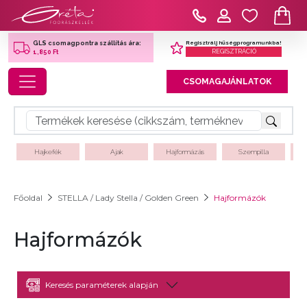
Regisztrálj hűségprogramunkba!
GLS csomagpontra szállítás ára:
REGISZTRÁCIÓ
1,850 Ft
Toggle navigation
CSOMAGAJÁNLATOK
Hajkefék
Ajak
Hajformázás
Szempilla
Főoldal
STELLA / Lady Stella / Golden Green
Hajformázók
Hajformázók
Keresés paraméterek alapján