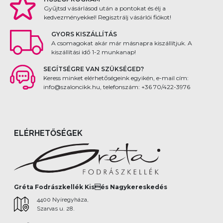
Gyűjtsd vásárlásod után a pontokat és élj a
kedvezményekkel! Regisztrálj vásárlói fiókot!
GYORS KISZÁLLÍTÁS
A csomagokat akár már másnapra kiszállítjuk. A
kiszállítási idő 1-2 munkanap!
SEGÍTSÉGRE VAN SZÜKSÉGED?
Keress minket elérhetőségeink egyikén, e-mail cím:
info@szaloncikk.hu, telefonszám: +36 70/422-3976
ELÉRHETŐSÉGEK
Gréta Fodrászkellék Kisés Nagykereskedés
4400 Nyíregyháza,
Szarvas u. 28.