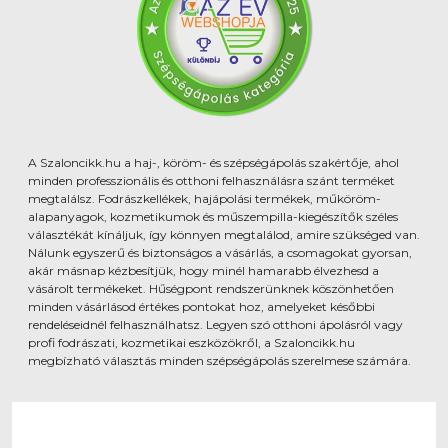
A Szaloncikk.hu a haj-, köröm- és szépségápolás szakértője, ahol
minden professzionális és otthoni felhasználásra szánt terméket
megtalálsz. Fodrászkellékek, hajápolási termékek, műköröm-
alapanyagok, kozmetikumok és műszempilla-kiegészítők széles
választékát kínáljuk, így könnyen megtalálod, amire szükséged van.
Nálunk egyszerű és biztonságos a vásárlás, a csomagokat gyorsan,
akár másnap kézbesítjük, hogy minél hamarabb élvezhesd a
vásárolt termékeket. Hűségpont rendszerünknek köszönhetően
minden vásárlásod értékes pontokat hoz, amelyeket későbbi
rendeléseidnél felhasználhatsz. Legyen szó otthoni ápolásról vagy
profi fodrászati, kozmetikai eszközökről, a Szaloncikk.hu
megbízható választás minden szépségápolás szerelmese számára.