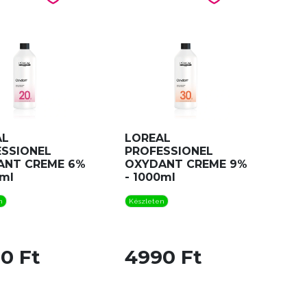
AL
LOREAL
SSIONEL
PROFESSIONEL
ANT CREME 6%
OXYDANT CREME 9%
0ml
- 1000ml
n
Készleten
0 Ft
4990 Ft