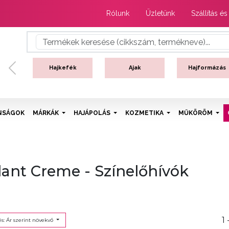
Rólunk
Üzletünk
Szállítás és
Hajkefék
Ajak
Hajformázás
Previous
NSÁGOK
MÁRKÁK
HAJÁPOLÁS
KOZMETIKA
MŰKÖRÖM
ant Creme - Színelőhívók
1 
s: Ár szerint növekvő