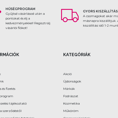
HŰSÉGPROGRAM
GYORS KISZÁLLÍTÁS
Gyűjtsd vásárlásod után a
A csomagokat akár m
pontokat és élj a
másnapra kiszállítjuk.
kedvezményekkel! Regisztrálj
kiszállítási idő 1-2 mu
vásárlói fiókot!
ORMÁCIÓK
KATEGÓRIÁK
k
Akció
ünk
Újdonságok
s és fizetés
Márkák
program
Fodrászat
zelési tájékoztató
Kozmetika
 a szerződéstől
Műköröm