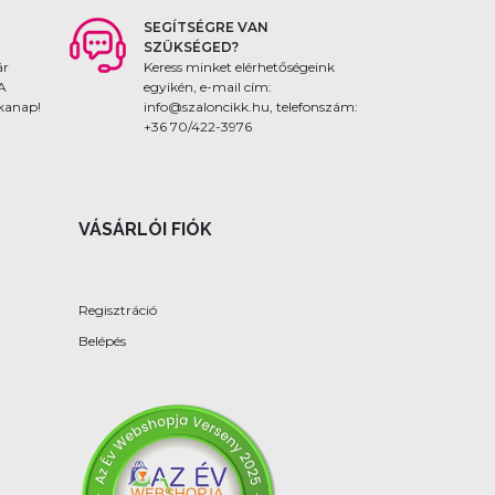
SEGÍTSÉGRE VAN
SZÜKSÉGED?
ár
Keress minket elérhetőségeink
 A
egyikén, e-mail cím:
nkanap!
info@szaloncikk.hu, telefonszám:
+36 70/422-3976
VÁSÁRLÓI FIÓK
Regisztráció
Belépés