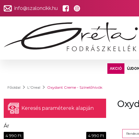
info@szaloncikk.hu
AKCIÓ
ÚJDO
Főoldal
L'Oreal
Oxydant Creme - Színelőhívók
Oxyd
Keresés paraméterek alapján
Ár
Rendezé
4 990 Ft
4 990 Ft