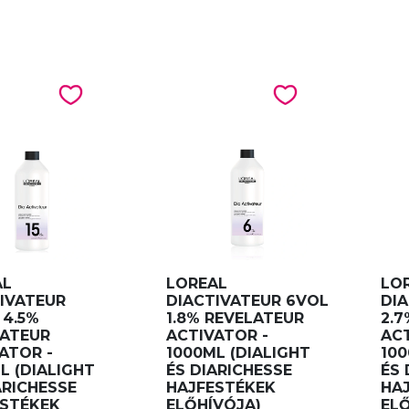
AL
LOREAL
LO
IVATEUR
DIACTIVATEUR 6VOL
DI
 4.5%
1.8% REVELATEUR
2.7
LATEUR
ACTIVATOR -
ACT
ATOR -
1000ML (DIALIGHT
100
L (DIALIGHT
ÉS DIARICHESSE
ÉS 
ARICHESSE
HAJFESTÉKEK
HA
ESTÉKEK
ELŐHÍVÓJA)
ELŐ