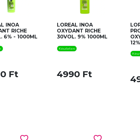
L INOA
LOREAL INOA
LO
NT RICHE
OXYDANT RICHE
PR
. 6% - 1000ML
30VOL. 9% 1000ML
OX
12%
n
Készleten
Kész
0 Ft
4990 Ft
4