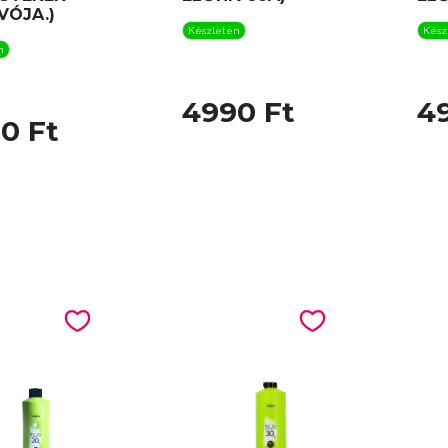
VÓJA.)
Készleten
Kész
n
4990 Ft
4
0 Ft