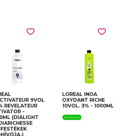
REAL
LOREAL INOA
ACTIVATEUR 9VOL
OXYDANT RICHE
% REVELATEUR
10VOL. 3% - 1000ML
IVATOR -
0ML (DIALIGHT
Készleten
DIARICHESSE
JFESTÉKEK
HÍVÓJA.)