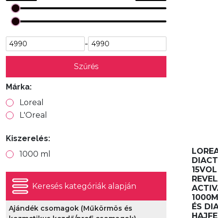
-
Szűrés
Márka:
Loreal
L'Oreal
Kiszerelés:
LORE
1000 ml
DIACT
15VOL
REVE
Keresés kategóriák alapján
ACTIV
1000M
ÉS DI
Ajándék csomagok (Műkörmös és
HAJF