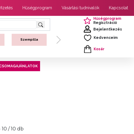
 fizetés
Hűségprogram
Vásárlási tudnivalók
Kapcsolat
Hűségprogram
Regisztráció
Bejelentkezés
Kedvenceim
Szempilla
Next
Kosár
CSOMAGAJÁNLATOK
- 10 / 10 db