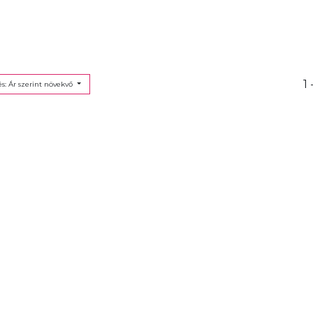
1 
s: Ár szerint növekvő